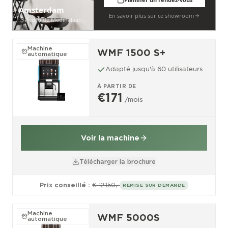
Amsterdam
En savoir plus sur ce showroom
Pedro de Medinalaan 53
Machine
WMF 1500 S+
automatique
Adapté jusqu'à 60 utilisateurs
À PARTIR DE
€171
/mois
Voir la machine
Télécharger la brochure
Prix conseillé :
€ 12.150,-
REMISE SUR DEMANDE
Machine
WMF 5000S
automatique