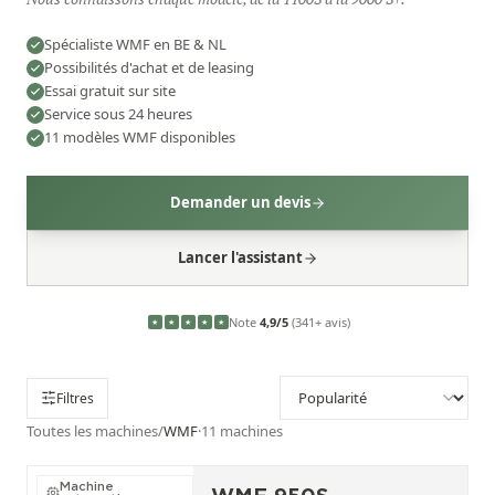
Spécialiste WMF en BE & NL
Possibilités d'achat et de leasing
Essai gratuit sur site
Service sous 24 heures
11 modèles WMF disponibles
Demander un devis
Lancer l'assistant
Note
4,9/5
(341+ avis)
★
★
★
★
★
Filtres
Toutes les machines
/
WMF
·
11
machines
Machine