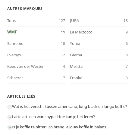
AUTRES MARQUES
Tous
JURA
127
18
WMF
La Marzocco
11
9
Sanremo
Yunio
10
6
Eversys
Faema
12
8
Kees van der Westen
Melitta
4
7
Schaerer
Franke
7
3
ARTICLES LIÉS
Wat is het verschil tussen americano, long black en lungo koffie?
Latte art: een ware hype. Hoe kan je het leren?
Is je koffie te bitter? Zo breng je jouw koffie in balans