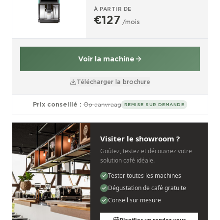
À PARTIR DE
€127
/mois
Voir la machine
Télécharger la brochure
Prix conseillé :
Op aanvraag
REMISE SUR DEMANDE
Visiter le showroom ?
Goûtez, testez et découvrez votre
solution café idéale.
Tester toutes les machines
Dégustation de café gratuite
Conseil sur mesure
Planifier un rendez-vous