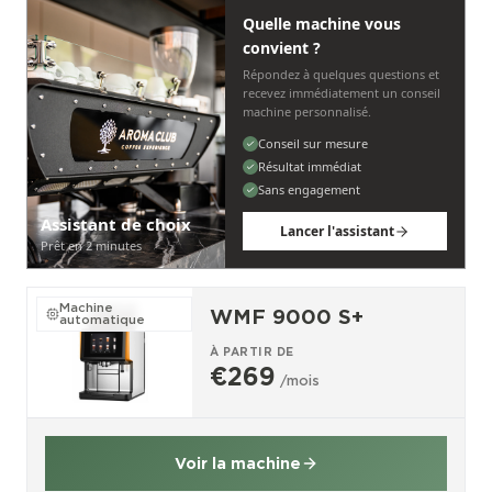
Quelle machine vous
convient ?
Répondez à quelques questions et
recevez immédiatement un conseil
machine personnalisé.
Conseil sur mesure
Résultat immédiat
Sans engagement
Assistant de choix
Lancer l'assistant
Prêt en 2 minutes
Machine
WMF 9000 S+
automatique
À PARTIR DE
€269
/mois
Voir la machine