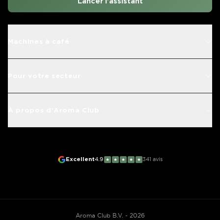
Lancer l'assistant
Machines à café
Pour votre secteur
À propos d'Aroma Club
Excellent
4.9
341
avis
★
★
★
★
★
Aroma Club B.V. - 2026