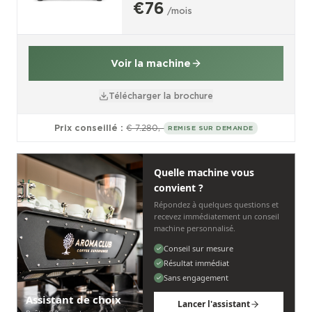
€76
/mois
Voir la machine
Télécharger la brochure
Prix conseillé :
€ 7.280,-
REMISE SUR DEMANDE
Quelle machine vous
convient ?
Répondez à quelques questions et
recevez immédiatement un conseil
machine personnalisé.
Conseil sur mesure
Résultat immédiat
Sans engagement
Assistant de choix
Lancer l'assistant