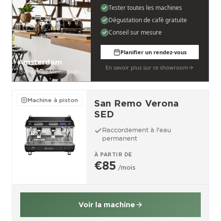
Tester toutes les machines
Dégustation de café gratuite
Conseil sur mesure
Planifier un rendez-vous
Amsterdam
En savoir plus sur ce showroom
Pedro de Medinalaan 53
Machine à piston
San Remo Verona
SED
Raccordement à l'eau
permanent
À PARTIR DE
€85
/mois
Voir la machine