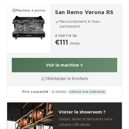
Machine à piston
San Remo Verona RS
Raccordement à l'eau
permanent
À PARTIR DE
€111
/mois
Voir la machine
Télécharger la brochure
Prix conseillé :
€ 13.100,-
REMISE SUR DEMANDE
Visiter le showroom ?
Goûtez, testez et découvrez votre
solution café idéale.