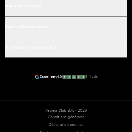
Machines à café
Pour votre secteur
À propos d'Aroma Club
Excellent
4.9
341
avis
★
★
★
★
★
Aroma Club B.V. - 2026
Conditions générales
Déclaration cookies