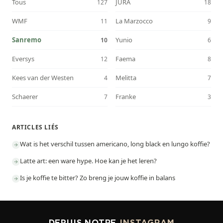
Tous
JURA
127
18
WMF
La Marzocco
11
9
Sanremo
Yunio
10
6
Eversys
Faema
12
8
Kees van der Westen
Melitta
4
7
Schaerer
Franke
7
3
ARTICLES LIÉS
Wat is het verschil tussen americano, long black en lungo koffie?
Latte art: een ware hype. Hoe kan je het leren?
Is je koffie te bitter? Zo breng je jouw koffie in balans
DEPUIS NOTRE
INSTAGRAM