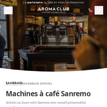
Aller au contenu principal
Le
partenaire
du café en milieu professionnel
MENU
REVENDEUR OFFICIEL
Machines à café Sanremo
Achetez ou louez votre Sanremo avec conseil personnalisé,