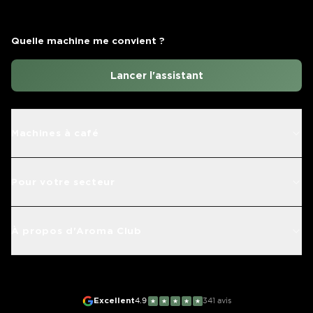
Quelle machine me convient ?
Lancer l'assistant
Machines à café
Pour votre secteur
À propos d'Aroma Club
Excellent
4.9
341
avis
★
★
★
★
★