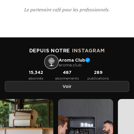
Le partenaire café pour les professionnels.
DEPUIS NOTRE
INSTAGRAM
Aroma Club
aroma.club
15,342
487
289
abonnés
abonnements
publications
Voir