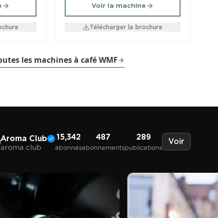
e
Voir la machine
ochure
Télécharger la brochure
toutes les machines à café WMF
15,342
487
289
Aroma Club
Voir
aroma.club
abonnés
abonnements
publications