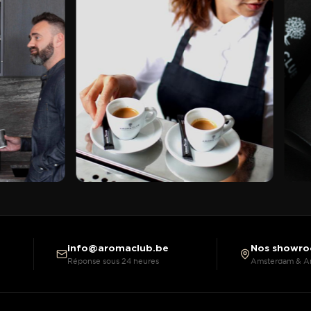
info@aromaclub.be
Nos showr
Réponse sous 24 heures
Amsterdam & A