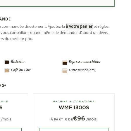
ANDE
re commandée directement. Ajoutez-la
à votre panier
et réglez
s vous conseillons quand même de demander d'abord un devis,
s du meilleur prix.
Ristretto
Espresso macchiato
Café au Lait
Latte macchiato
 S+
± 120/jour
IQUE
MACHINE AUTOMATIQUE
S
WMF 1300S
€96
/mois
/mois
À PARTIR DE