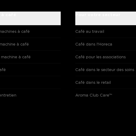
 à café
Pour votre secteur
machines à café
Café au travail
machine à café
Café dans l'Horeca
 machine à café
Café pour les associations
afé
Café dans le secteur des soins
Café dans le retail
entretien
Aroma Club Care™