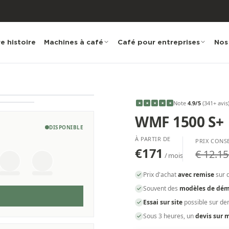
e histoire
Machines à café
Café pour entreprises
Nos
Note
4.9
/5
(
341
+ avis
★
★
★
★
★
WMF 1500 S+
DISPONIBLE
À PARTIR DE
PRIX CONS
€171
€ 12.15
/ mois
Prix d'achat
avec remise
sur 
Souvent des
modèles de dém
Essai sur site
possible sur d
Sous 3 heures, un
devis sur 