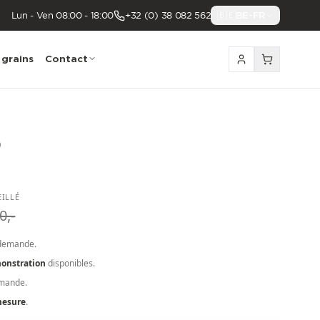
Lun - Ven 08:00 - 18:00
+32 (0) 38 082 562
🇧🇪
BE-FR
 grains
Contact
)
EILLÉ
0,-
demande.
onstration
disponibles.
emande.
mesure
.