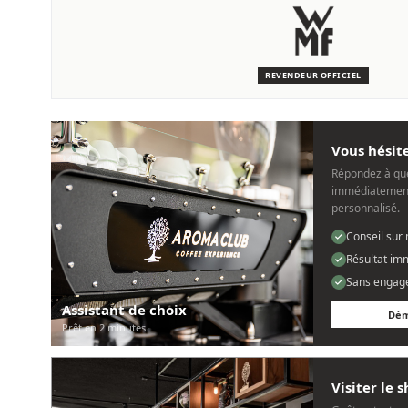
SERVICE & ENTRETIEN
Nous sommes là pour vous
Des techniciens experts qui connaissent les machines WMF.
REVENDEUR OFFICIEL
Personnel, rapide et sans tracas.
Vous hésite
Répondez à que
immédiatement
personnalisé.
Conseil sur
Résultat im
Sans engag
Assistant de choix
Dém
Prêt en 2 minutes
Visiter le