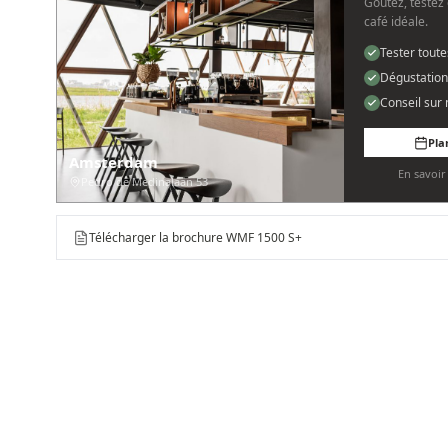
Goûtez, testez 
café idéale.
Tester tout
Dégustation
Conseil sur
Pla
Amsterdam
En savoi
Pedro de Medinalaan 53
Télécharger la brochure WMF 1500 S+