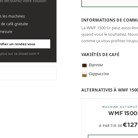
et découvrez votre solution
es les machines
INFORMATIONS DE COMM
 de café gratuite
La WMF 1500 S+ peut aussi êt
 mesure
quand vous le souhaitez. Nou
comme ça vous profitez toujour
nifier un rendez-vous
r plus sur ce showroom
VARIÉTÉS DE CAFÉ
Espresso
Cappuccino
ALTERNATIVES À WMF 1500
± 180/jour
MACHINE AUTOMAT
WMF 1500
€127
À PARTIR DE