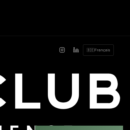
🇧🇪
Français