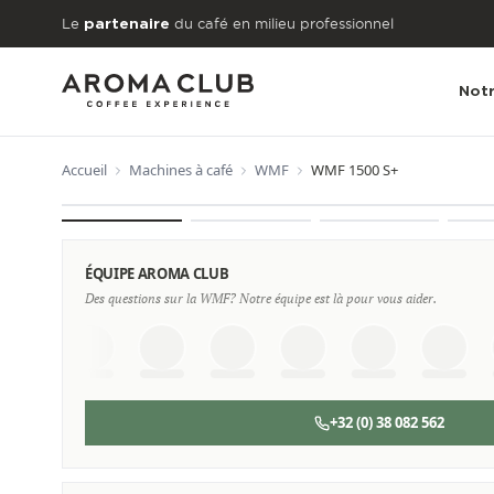
Aller au contenu principal
Le
du café en milieu professionnel
partenaire
Notr
Accueil
Machines à café
WMF
WMF 1500 S+
À PARTIR DE
€171
/mois
ÉQUIPE AROMA CLUB
Des questions sur la WMF? Notre équipe est là pour vous aider.
+32 (0) 38 082 562