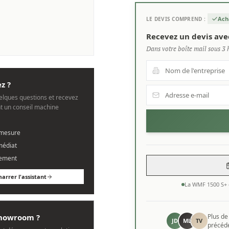
Ach
LE DEVIS COMPREND :
Recevez un devis ave
Dans votre boîte mail sous 3 
z ?
lques questions et recevez
 un conseil machine
 mesure
médiat
ement
arrer l'assistant
La WMF 1500 S+ 
 showroom ?
Plus d
JD
ML
TV
précédé