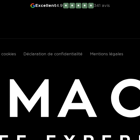
4.9
341
avis
Excellent
★
★
★
★
★
 cookies
Déclaration de confidentialité
Mentions légales