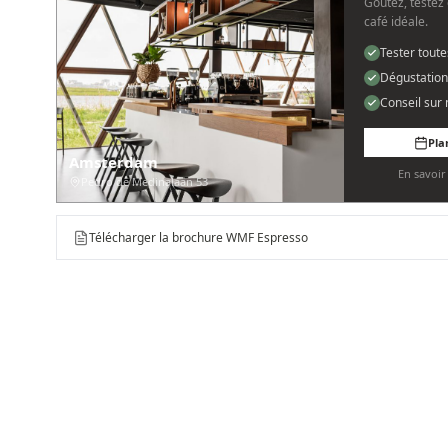
Goûtez, testez 
café idéale.
Tester tout
Dégustation
Conseil sur
Pla
Amsterdam
En savoi
Pedro de Medinalaan 53
Télécharger la brochure WMF Espresso