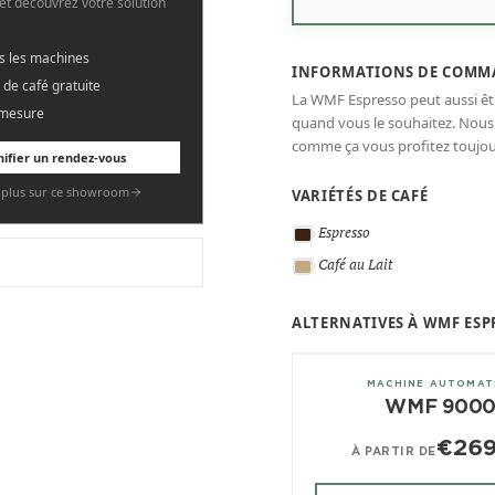
et découvrez votre solution
es les machines
INFORMATIONS DE COMM
 de café gratuite
La WMF Espresso peut aussi ê
 mesure
quand vous le souhaitez. Nou
comme ça vous profitez toujour
nifier un rendez-vous
r plus sur ce showroom
VARIÉTÉS DE CAFÉ
Espresso
Café au Lait
ALTERNATIVES À WMF ESP
± 350/jour
MACHINE AUTOMAT
WMF 9000
€26
À PARTIR DE