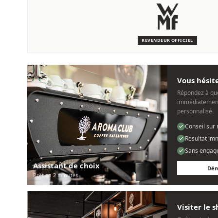
SERVICE & ENTRETIEN
Nous sommes là pour vous
Des techniciens experts qui connaissent les machines WMF.
REVENDEUR OFFICIEL
Personnel, rapide et sans tracas.
Vous hésite
Répondez à que
immédiatement
personnalisé.
Conseil sur
Résultat im
Sans engag
Assistant de choix
Dém
Prêt en 2 minutes
Visiter le