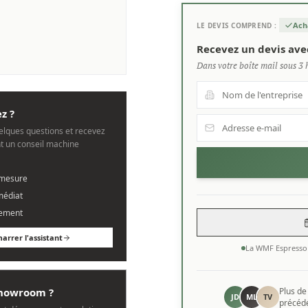
Ach
LE DEVIS COMPREND :
Recevez un devis ave
Dans votre boîte mail sous 3 
z ?
lques questions et recevez
 un conseil machine
 mesure
médiat
ement
arrer l'assistant
La WMF Espresso 
 showroom ?
Plus d
JD
ML
TV
précédé