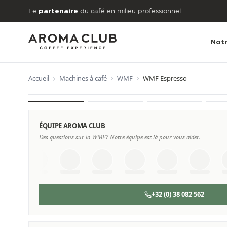
Aller au contenu principal
Le
du café en milieu professionnel
partenaire
Notr
Accueil
Machines à café
WMF
WMF Espresso
À PARTIR DE
€281
/mois
ÉQUIPE AROMA CLUB
Des questions sur la WMF? Notre équipe est là pour vous aider.
+32 (0) 38 082 562