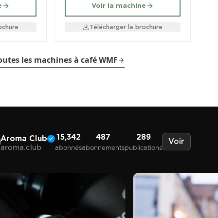
e
Voir la machine
ochure
Télécharger la brochure
toutes les machines à café WMF
15,342
487
289
Aroma Club
Voir
aroma.club
abonnés
abonnements
publications