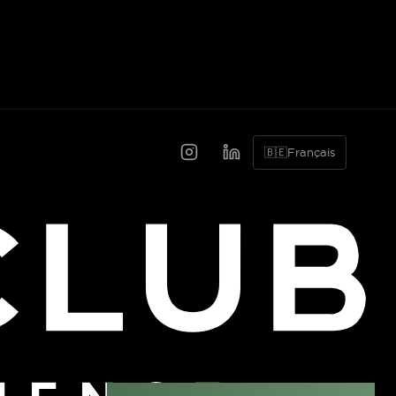
🇧🇪
Français