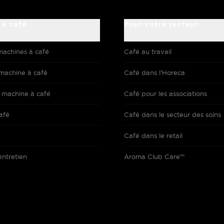
 à café
Pour votre secteur
machines à café
Café au travail
machine à café
Café dans l'Horeca
 machine à café
Café pour les associations
afé
Café dans le secteur des soins
Café dans le retail
entretien
Aroma Club Care™