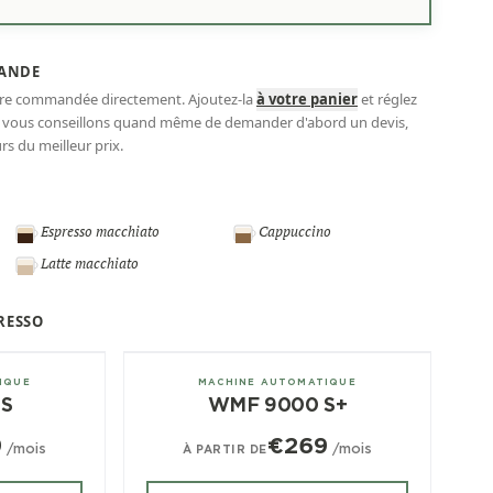
ANDE
tre commandée directement. Ajoutez-la
à votre panier
et réglez
s vous conseillons quand même de demander d'abord un devis,
s du meilleur prix.
Espresso macchiato
Cappuccino
Latte macchiato
RESSO
± 350/jour
IQUE
MACHINE AUTOMATIQUE
S
WMF 9000 S+
9
€269
/mois
/mois
À PARTIR DE