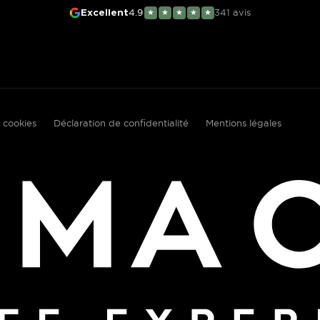
4.9
341
avis
Excellent
★
★
★
★
★
 cookies
Déclaration de confidentialité
Mentions légales