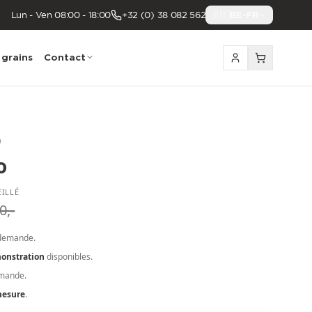
Lun - Ven 08:00 - 18:00
+32 (0) 38 082 562
🇧🇪
BE-FR
 grains
Contact
)
o
EILLÉ
0,-
demande.
onstration
disponibles.
emande.
mesure
.