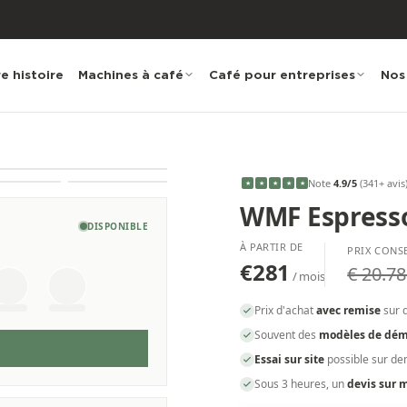
e histoire
Machines à café
Café pour entreprises
Nos
Note
4.9
/5
(
341
+ avis
★
★
★
★
★
WMF Espress
DISPONIBLE
À PARTIR DE
PRIX CONS
€281
€ 20.78
/ mois
Prix d'achat
avec remise
sur 
Souvent des
modèles de dém
Essai sur site
possible sur d
Sous 3 heures, un
devis sur 