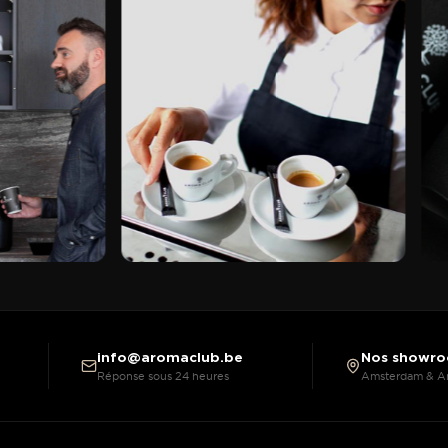
info@aromaclub.be
Nos showr
Réponse sous 24 heures
Amsterdam & A