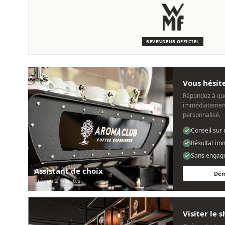
SERVICE & ENTRETIEN
Nous sommes là pour vous
Des techniciens experts qui connaissent les machines WMF.
REVENDEUR OFFICIEL
Personnel, rapide et sans tracas.
Vous hésite
Répondez à que
immédiatement
personnalisé.
Conseil sur
Résultat im
Sans engag
Assistant de choix
Dém
Prêt en 2 minutes
Visiter le