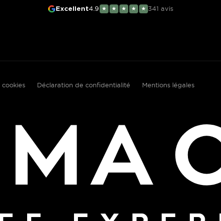
4.9
341
avis
Excellent
★
★
★
★
★
 cookies
Déclaration de confidentialité
Mentions légales