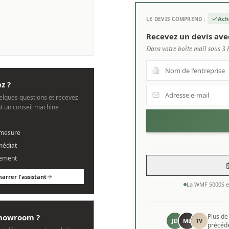
Ach
LE DEVIS COMPREND :
Recevez un devis ave
Dans votre boîte mail sous 3 
z ?
lques questions et recevez
 un conseil machine
 mesure
médiat
ement
arrer l'assistant
La WMF 5000S e
 showroom ?
Plus d
JD
ML
TV
précédé