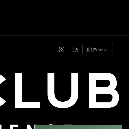
🇧🇪
Français