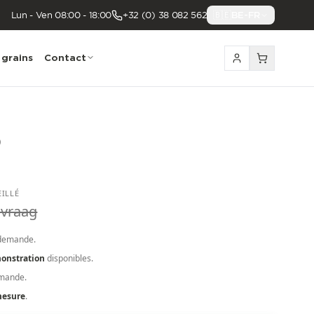
Lun - Ven 08:00 - 18:00
+32 (0) 38 082 562
🇧🇪
BE-FR
 grains
Contact
)
EILLÉ
vraag
demande.
onstration
disponibles.
emande.
mesure
.