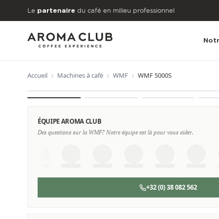
Aller au contenu principal
Le
du café en milieu professionnel
partenaire
Notr
Accueil
Machines à café
WMF
WMF 5000S
À PARTIR DE
€127
/mois
ÉQUIPE AROMA CLUB
Des questions sur la WMF? Notre équipe est là pour vous aider.
+32 (0) 38 082 562