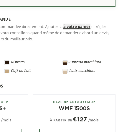
ANDE
 commandée directement. Ajoutez-la
à votre panier
et réglez
s vous conseillons quand même de demander d'abord un devis,
s du meilleur prix.
Ristretto
Espresso macchiato
Café au Lait
Latte macchiato
0S
± 180/jour
IQUE
MACHINE AUTOMATIQUE
S+
WMF 1500S
€127
/mois
/mois
À PARTIR DE