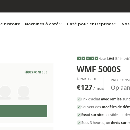
e histoire
Machines à café
Café pour entreprises
Nos
Note
4.9
/5
(
341
+ avis
★
★
★
★
★
WMF 5000S
DISPONIBLE
À PARTIR DE
PRIX CONS
€127
Op aan
/ mois
Prix d'achat
avec remise
sur 
Souvent des
modèles de dém
Essai sur site
possible sur d
Sous 3 heures, un
devis sur 