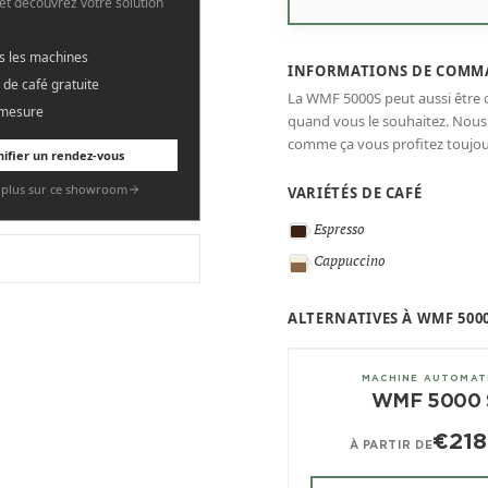
et découvrez votre solution
es les machines
INFORMATIONS DE COMM
 de café gratuite
La WMF 5000S peut aussi être
 mesure
quand vous le souhaitez. Nou
comme ça vous profitez toujour
nifier un rendez-vous
r plus sur ce showroom
VARIÉTÉS DE CAFÉ
Espresso
Cappuccino
ALTERNATIVES À WMF 500
± 250/jour
MACHINE AUTOMAT
WMF 5000 
€218
À PARTIR DE