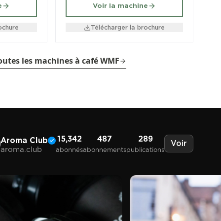
e
Voir la machine
ochure
Télécharger la brochure
toutes les machines à café WMF
15,342
487
289
Aroma Club
Voir
aroma.club
abonnés
abonnements
publications