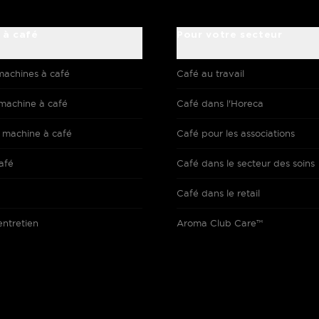
 à café
Pour votre secteur
machines à café
Café au travail
machine à café
Café dans l'Horeca
 machine à café
Café pour les associations
afé
Café dans le secteur des soins
Café dans le retail
entretien
Aroma Club Care™