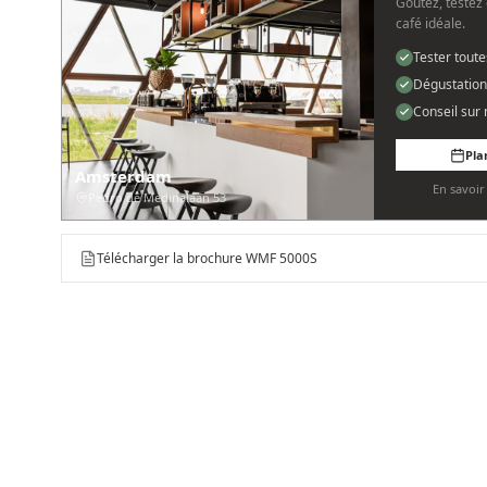
Goûtez, testez 
café idéale.
Tester tout
Dégustation
Conseil sur
Pla
Amsterdam
En savoi
Pedro de Medinalaan 53
Télécharger la brochure WMF 5000S