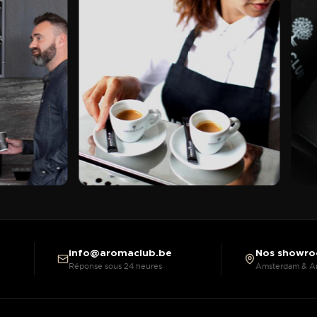
info@aromaclub.be
Nos showr
Réponse sous 24 heures
Amsterdam & A