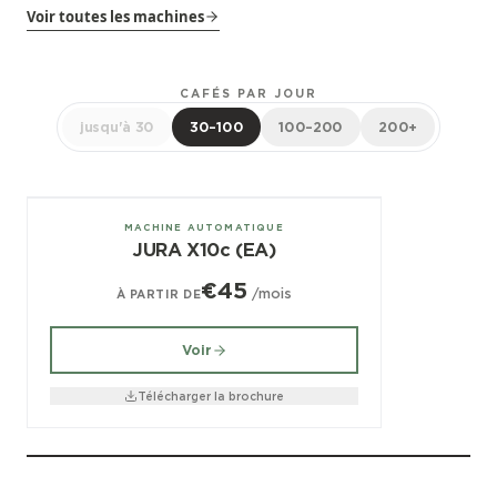
Voir toutes les machines
CAFÉS PAR JOUR
jusqu'à 30
30–100
100–200
200+
± 80/jour
MACHINE AUTOMATIQUE
JURA X10c (EA)
€45
/mois
À PARTIR DE
Voir
Télécharger la brochure