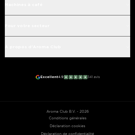
Machines à café
Pour votre secteur
À propos d'Aroma Club
Excellent
4.9
341
avis
★
★
★
★
★
Aroma Club B.V. - 2026
Conditions générales
Déclaration cookies
Déclaration de confidentialité