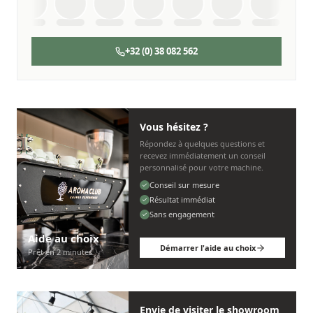
+32 (0) 38 082 562
Vous hésitez ?
Répondez à quelques questions et
recevez immédiatement un conseil
personnalisé pour votre machine.
Conseil sur mesure
Résultat immédiat
Sans engagement
Aide au choix
Démarrer l'aide au choix
Prêt en 2 minutes
Envie de visiter le showroom