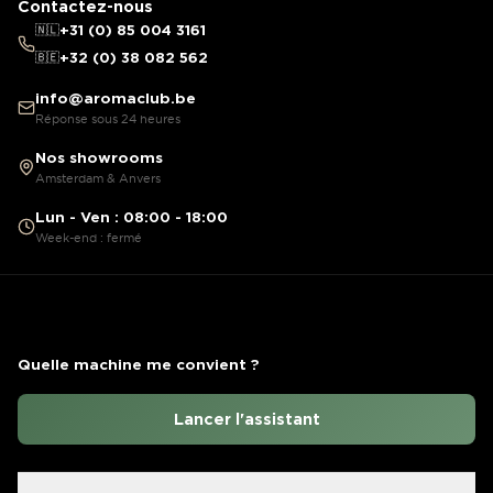
Contactez-nous
🇳🇱
+31 (0) 85 004 3161
🇧🇪
+32 (0) 38 082 562
info@aromaclub.be
Réponse sous 24 heures
Nos showrooms
Amsterdam & Anvers
Lun - Ven : 08:00 - 18:00
Week-end : fermé
Quelle machine me convient ?
Lancer l'assistant