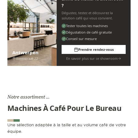
?
Dégustez, testez et découvrez la
solution café qui vous convient.
Tester toutes les machines
Dégustation de café gratuite
Conseil sur mesure
Prendre rendez-vous
Antwerpen
Riemstraat 22
En savoir plus sur ce showroom
Notre assortiment ...
Machines À Café Pour Le Bureau
Une sélection adaptée à la taille et au volume café de votre
équipe.