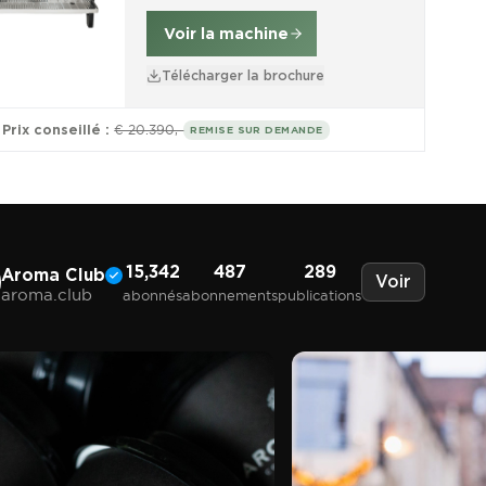
Voir la machine
Télécharger la brochure
Prix conseillé :
€ 20.390,-
REMISE SUR DEMANDE
15,342
487
289
Aroma Club
Voir
aroma.club
abonnés
abonnements
publications