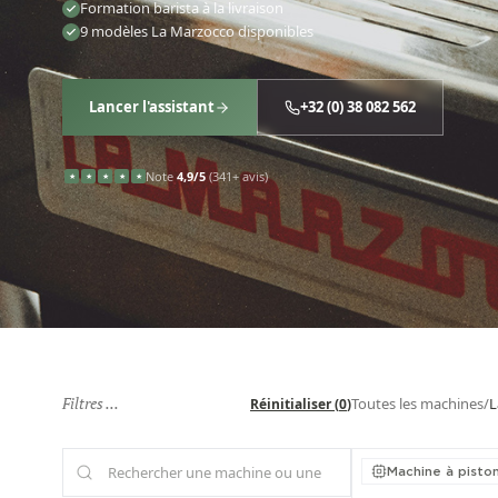
Formation barista à la livraison
9 modèles La Marzocco disponibles
Lancer l'assistant
+32 (0) 38 082 562
Note
4,9/5
(341+ avis)
★
★
★
★
★
Filtres ...
Toutes les machines
/
L
Réinitialiser
(
0
)
Machine à pisto