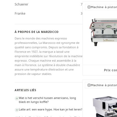
Schaerer
7
Machine à pisto
Franke
3
À PROPOS DE LA MARZOCCO
Dans le monde des machines expresso
professionnelles, La Marzocco est synonyme de
qualité sans compromis. Depuis sa fondation à
Florence en 1927, la marque a laissé une
empreinte indélébile sur l'évolution de la machine
expresso. Chaque machine est assemblée à la
main à Florence. Le système à double chaudière
assure une température d'extraction et une
Prix con
pression de vapeur stables.
Machine à pisto
ARTICLES LIÉS
Wat is het verschil tussen americano, long
black en lungo koffie?
Latte art: een ware hype. Hoe kan je het leren?