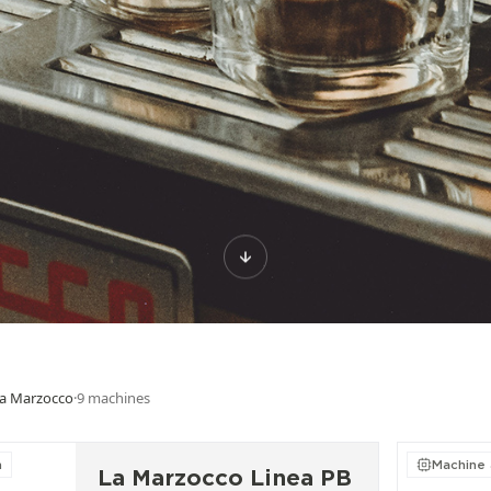
a Marzocco
·
9
machines
n
Machine 
La Marzocco Linea PB