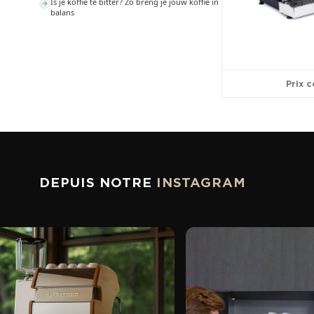
Is je koffie te bitter? Zo breng je jouw koffie in
balans
Prix c
DEPUIS NOTRE
INSTAGRAM