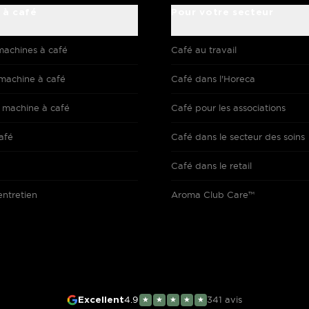
 à café
Pour votre secteur
machines à café
Café au travail
machine à café
Café dans l'Horeca
 machine à café
Café pour les associations
afé
Café dans le secteur des soins
Café dans le retail
entretien
Aroma Club Care™
4.9
341
avis
Excellent
★
★
★
★
★