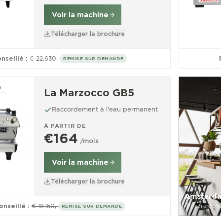
Voir la machine
Télécharger la brochure
onseillé :
€ 22.630,-
REMISE SUR DEMANDE
n
La Marzocco GB5
Raccordement à l'eau permanent
À PARTIR DE
€164
/mois
Voir la machine
Télécharger la brochure
Amsterd
Pedro de M
onseillé :
€ 18.150,-
REMISE SUR DEMANDE