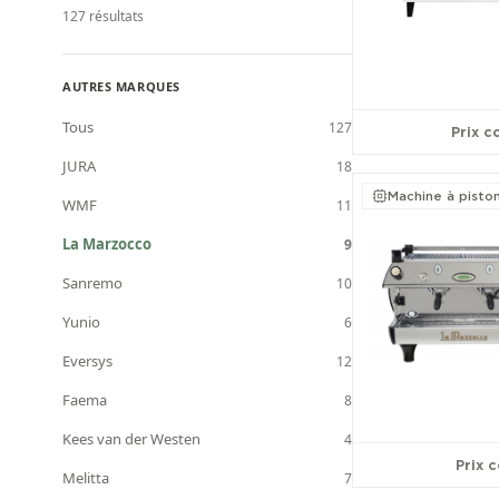
Jusqu'à 30 €/mois
0
127
résultats
30 € – 60 €/mois
0
AUTRES MARQUES
60 € – 100 €/mois
0
Tous
127
Prix c
100 €+/mois
0
JURA
18
Machine à pisto
WMF
11
La Marzocco
9
Sanremo
10
Yunio
6
Eversys
12
Faema
8
Kees van der Westen
4
Prix c
Melitta
7