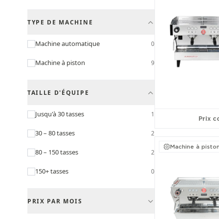
TYPE DE MACHINE
Machine automatique
0
Machine à piston
9
TAILLE D'ÉQUIPE
Jusqu'à 30 tasses
1
Prix c
30 – 80 tasses
2
Machine à pisto
80 – 150 tasses
2
150+ tasses
0
PRIX PAR MOIS