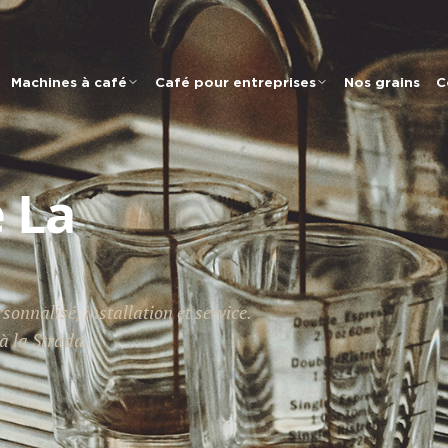
Machines à café
Café pour entreprises
Nos grains
C
 La
onnalisé, installation et service.
à la Strada.