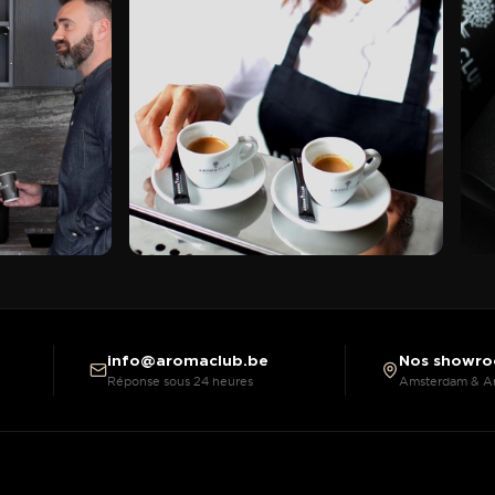
info@aromaclub.be
Nos showr
Réponse sous 24 heures
Amsterdam & A