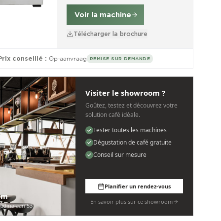
Voir la machine
Télécharger la brochure
Prix conseillé :
Op aanvraag
REMISE SUR DEMANDE
Visiter le showroom ?
Goûtez, testez et découvrez votre
solution café idéale.
Tester toutes les machines
Dégustation de café gratuite
Conseil sur mesure
Planifier un rendez-vous
am
En savoir plus sur ce showroom
edinalaan 53