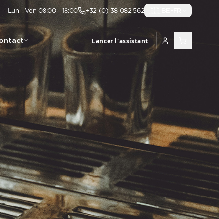
Lun - Ven 08:00 - 18:00
+32 (0) 38 082 562
🇧🇪
BE-FR
ontact
Lancer l'assistant