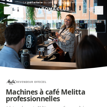
Aller au contenu principal
Le
partenaire
du café en milieu professionnel
MENU
REVENDEUR OFFICIEL
Machines à café Melitta
professionnelles