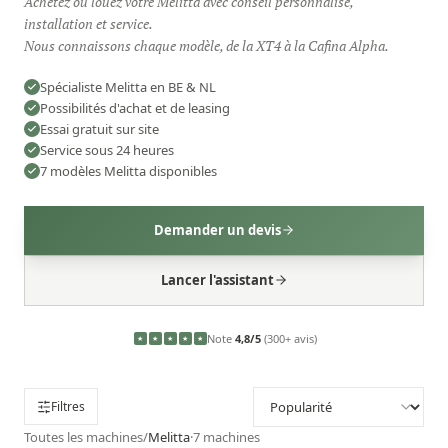
Achetez ou louez votre Melitta avec conseil personnalisé,
installation et service.
Nous connaissons chaque modèle, de la XT4 à la Cafina Alpha.
Spécialiste Melitta en BE & NL
Possibilités d'achat et de leasing
Essai gratuit sur site
Service sous 24 heures
7 modèles Melitta disponibles
Demander un devis
Lancer l'assistant
Note
4,8/5
(300+ avis)
★
★
★
★
★
Filtres
Toutes les machines
/
Melitta
·
7
machines