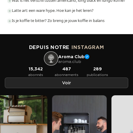
Wat is het verschil tussen americano, long black en lungo koffie?
Latte art: een ware hype. Hoe kan je het leren?
Is je koffie te bitter? Zo breng je jouw koffie in balans
DEPUIS NOTRE
INSTAGRAM
Aroma Club
aroma.club
15,342
487
289
abonnés
abonnements
publications
Voir