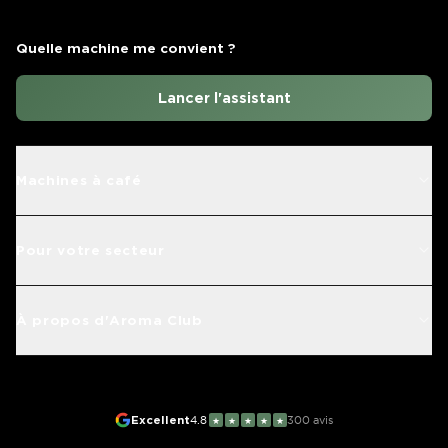
Quelle machine me convient ?
Lancer l'assistant
Machines à café
Pour votre secteur
À propos d'Aroma Club
Excellent
4.8
300
avis
★
★
★
★
★