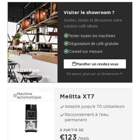
Visiter le showroom ?
Goûtez, testez et découvrez votre
solution café idéale.
Tester toutes les machines
Dégustation de café gratuite
Conseil sur mesure
Planifier un rendez-vous
Amsterdam
En savoir plus sur ce showroom
Pedro de Medinalaan 53
Machine
Melitta XT7
automatique
Adapté jusqu'à 70 utilisateurs
Raccordement à l'eau
permanent
À PARTIR DE
€123
/mois