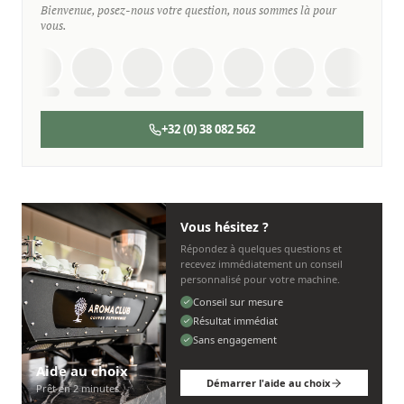
Bienvenue, posez-nous votre question, nous sommes là pour
vous.
+32 (0) 38 082 562
Vous hésitez ?
Répondez à quelques questions et
recevez immédiatement un conseil
personnalisé pour votre machine.
Conseil sur mesure
Résultat immédiat
Sans engagement
Aide au choix
Démarrer l'aide au choix
Prêt en 2 minutes