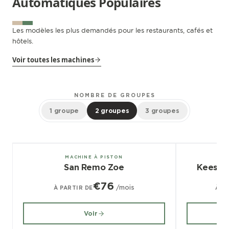
Automatiques Populaires
Les modèles les plus demandés pour les restaurants, cafés et
hôtels.
Voir toutes les machines
NOMBRE DE GROUPES
1 groupe
2 groupes
3 groupes
1, 2, 3 groupes
2, 3 groupe
MACHINE À PISTON
San Remo Zoe
Kees v
€76
/mois
À PARTIR DE
À P
Voir