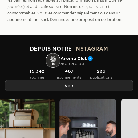
les pannes non réparables sur place, formation barista (2 demi-
journées) et audit café sur site. Non inclus : grains, lait et
consommables. Vous les commandez séparément ou dans un
abonnement mensuel. Demandez une proposition de location.
DEPUIS NOTRE
INSTAGRAM
Aroma Club
aroma.club
15,342
487
289
abonnés
abonnements
publications
Voir