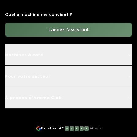
Quelle machine me convient ?
Lancer l'assistant
Machines à café
Pour votre secteur
À propos d'Aroma Club
Excellent
4.9
341
avis
★
★
★
★
★