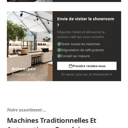
Envie de visiter le showroom
?
Dégustez, testez et découvrez la
solution café qui vous convient.
Tester toutes les machines
Dégustation de café gratuite
Conseil sur mesure
Prendre rendez-vous
Antwerpen
Riemstraat 22
En savoir plus sur ce showroom
Notre assortiment ...
Machines Traditionnelles Et