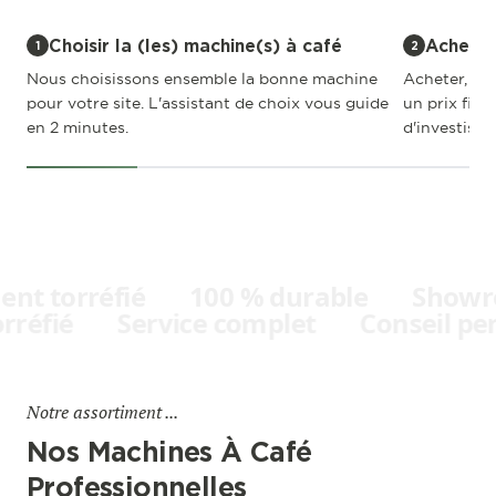
Choisir la (les) machine(s) à café
Acheter
1
2
Nous choisissons ensemble la bonne machine
Acheter, lea
pour votre site. L'assistant de choix vous guide
un prix fixe
en 2 minutes.
d'investisse
t torréfié
100 % durable
Showroo
torréfié
Service complet
Conseil 
Notre assortiment ...
Nos Machines À Café
Professionnelles