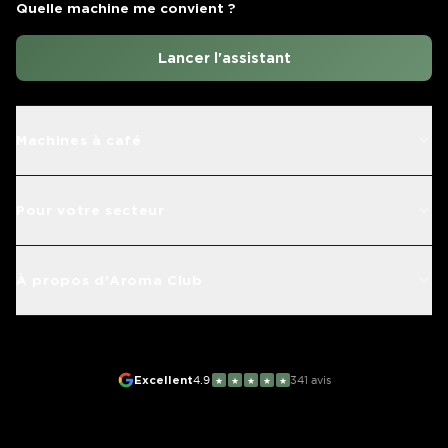
Quelle machine me convient ?
Lancer l'assistant
Machines à café
Pour votre secteur
À propos d'Aroma Club
Excellent
4.9
341
avis
★
★
★
★
★