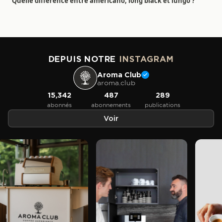
Quelle différence entre americano, long black et lungo ?
DEPUIS NOTRE
INSTAGRAM
Aroma Club
aroma.club
15,342
487
289
abonnés
abonnements
publications
Voir