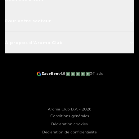
Pour votre secteur
À propos d'Aroma Club
Excellent
4.9
341
avis
★
★
★
★
★
Aroma Club B.V. - 2026
Conditions générales
Déclaration cookies
Déclaration de confidentialité