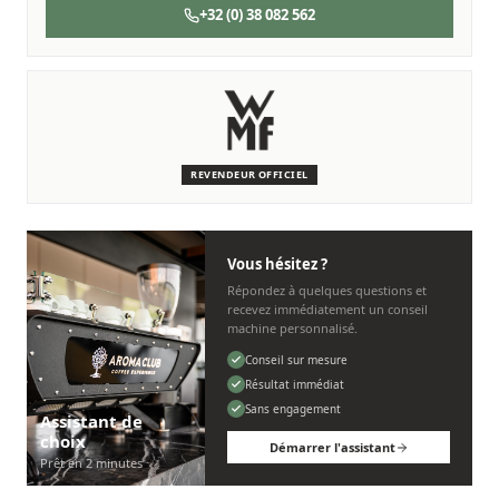
+32 (0) 38 082 562
SERVICE & ENTRETIEN
Nous sommes là pour vous
Des techniciens experts qui connaissent les machines WMF.
REVENDEUR OFFICIEL
Personnel, rapide et sans tracas.
Vous hésitez ?
Répondez à quelques questions et
recevez immédiatement un conseil
machine personnalisé.
Conseil sur mesure
Résultat immédiat
Sans engagement
Assistant de
choix
Démarrer l'assistant
Prêt en 2 minutes