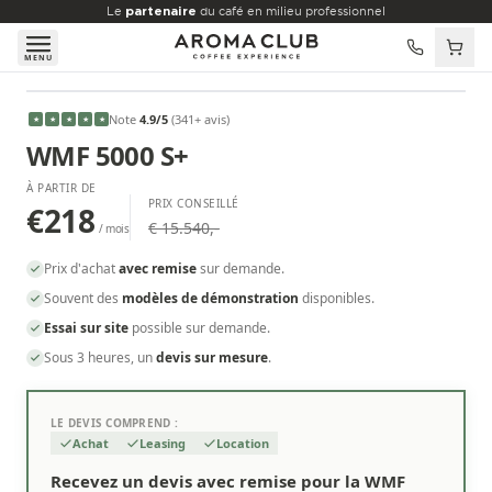
Aller au contenu principal
Le
partenaire
du café en milieu professionnel
MENU
À PARTIR DE
Note
4.9
/5
(
341
+ avis
)
★
★
★
★
★
€218
/mois
WMF 5000 S+
À PARTIR DE
PRIX CONSEILLÉ
€218
€ 15.540,-
/ mois
Prix d'achat
avec remise
sur demande.
Souvent des
modèles de démonstration
disponibles.
Essai sur site
possible sur demande.
Sous 3 heures, un
devis sur mesure
.
LE DEVIS COMPREND :
Achat
Leasing
Location
Recevez un devis avec remise pour la WMF