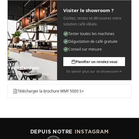
Visiter le showroom ?
Goûtez, testez et découvrez votre
solution café idéale.
Tester toutes les machines
Dégustation de café gratuite
Conseil sur mesure
Planifier un rendez-vous
Amsterdam
En savoir plus sur ce showroom
Pedro de Medinalaan 53
Télécharger la brochure WMF 5000 S+
DEPUIS NOTRE
INSTAGRAM