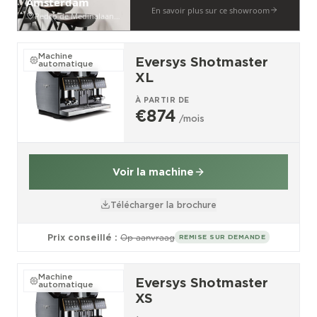
Amsterdam
En savoir plus sur ce showroom
Pedro de Medinalaan 53
Machine
Eversys Shotmaster
automatique
XL
À PARTIR DE
€874
/mois
Voir la machine
Télécharger la brochure
Prix conseillé :
Op aanvraag
REMISE SUR DEMANDE
Machine
Eversys Shotmaster
automatique
XS