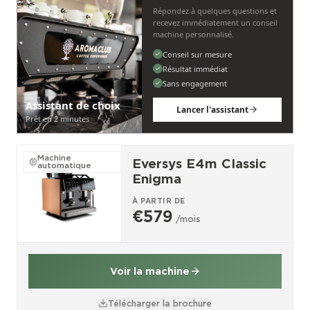
Répondez à quelques questions et
recevez immédiatement un conseil
machine personnalisé.
Conseil sur mesure
Résultat immédiat
Sans engagement
Assistant de choix
Lancer l'assistant
Prêt en 2 minutes
Machine
Eversys E4m Classic
automatique
Enigma
À PARTIR DE
€579
/mois
Voir la machine
Télécharger la brochure