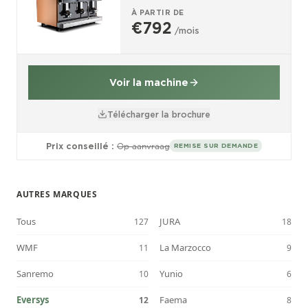
À PARTIR DE
€792
/mois
Voir la machine
Télécharger la brochure
Prix conseillé :
Op aanvraag
REMISE SUR DEMANDE
AUTRES MARQUES
Tous
JURA
127
18
WMF
La Marzocco
11
9
Sanremo
Yunio
10
6
Eversys
Faema
12
8