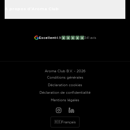
À propos d'Aroma Club
Excellent
4.9
341
avis
★
★
★
★
★
Aroma Club B.V. - 2026
Conditions générales
Déclaration cookies
Déclaration de confidentialité
Mentions légales
🇧🇪
Français