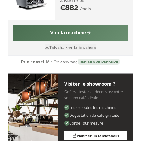
À PARTIR DE
€882
/mois
Voir la machine
Télécharger la brochure
Prix conseillé :
Op aanvraag
REMISE SUR DEMANDE
Visiter le showroom ?
Goûtez, testez et découvrez votre
solution café idéale.
Tester toutes les machines
Dégustation de café gratuite
Conseil sur mesure
Planifier un rendez-vous