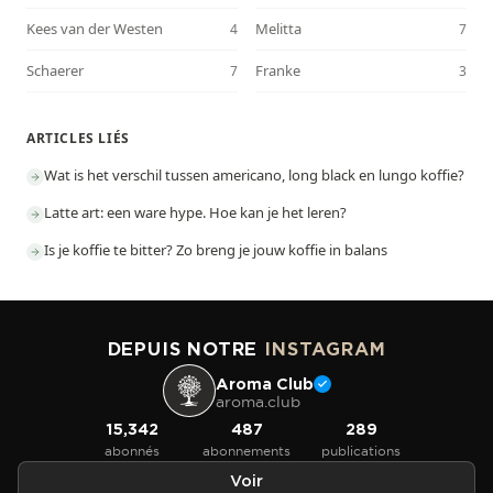
Kees van der Westen
Melitta
4
7
Schaerer
Franke
7
3
ARTICLES LIÉS
Wat is het verschil tussen americano, long black en lungo koffie?
Latte art: een ware hype. Hoe kan je het leren?
Is je koffie te bitter? Zo breng je jouw koffie in balans
DEPUIS NOTRE
INSTAGRAM
Aroma Club
aroma.club
15,342
487
289
abonnés
abonnements
publications
Voir