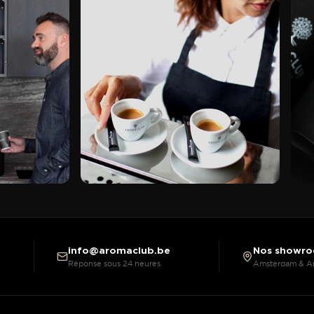
info@aromaclub.be
Nos showr
Réponse sous 24 heures
Amsterdam & A