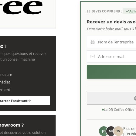
Ach
LE DEVIS COMPREND :
e.
Recevez un devis ave
Dans votre boîte mail sous 3 
z ?
lques questions et recevez
 un conseil machine
 mesure
médiat
ement
arrer l'assistant
La DR Coffee Office
 showroom ?
Plus d
JD
ML
TV
et découvrez votre solution
précédé