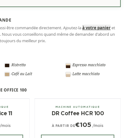
ANDE
aussi être commandée directement. Ajoutez-la
à votre panier
et
ez. Nous vous conseillons quand même de demander d'abord un
toujours du meilleur prix.
Ristretto
Espresso macchiato
Café au Lait
Latte macchiato
E OFFICE 100
± 50/jour
IQUE
MACHINE AUTOMATIQUE
ce 11
DR Coffee HCR 100
€105
/mois
/mois
À PARTIR DE