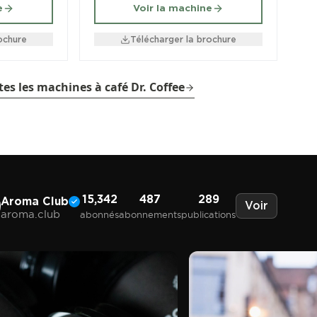
e
Voir la machine
ochure
Télécharger la brochure
tes les machines à café Dr. Coffee
15,342
487
289
Aroma Club
Voir
aroma.club
abonnés
abonnements
publications