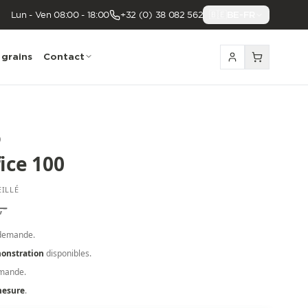
Lun - Ven 08:00 - 18:00
+32 (0) 38 082 562
🇧🇪
BE-FR
 grains
Contact
)
ice 100
EILLÉ
,-
demande.
onstration
disponibles.
emande.
mesure
.