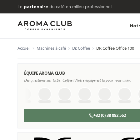
Aller au contenu principal
Le
du café en milieu professionnel
partenaire
Notr
Accueil
Machines à café
Dr. Coffee
DR Coffee Office 100
À PARTIR DE
€117
ÉQUIPE AROMA CLUB
/mois
Des questions sur la Dr. Coffee? Notre équipe est là pour vous aider.
+32 (0) 38 082 562