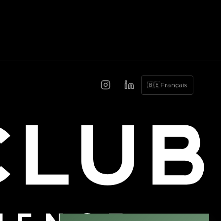
🇧🇪
Français