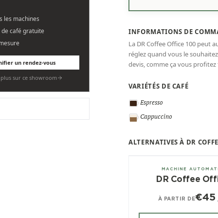
es les machines
 de café gratuite
INFORMATIONS DE COMM
 mesure
La DR Coffee Office 100 peut 
réglez quand vous le souhait
nifier un rendez-vous
devis, comme ça vous profitez 
r plus sur ce showroom
VARIÉTÉS DE CAFÉ
Espresso
Cappuccino
ALTERNATIVES À DR COFFE
± 50/jour
MACHINE AUTOMAT
DR Coffee Offi
€45
À PARTIR DE