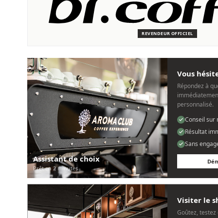
SERVICE & ENTRETIEN
Nous sommes là pour vous
Des techniciens experts qui connaissent les machines Dr. Coffe
REVENDEUR OFFICIEL
Personnel, rapide et sans tracas.
Vous hésite
Répondez à que
immédiatement
personnalisé.
Conseil sur
Résultat im
Sans engag
Assistant de choix
Dém
Prêt en 2 minutes
Visiter le
Goûtez, testez 