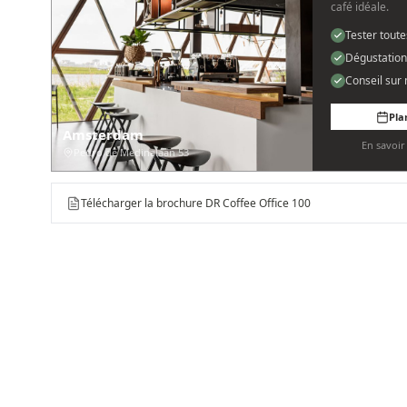
café idéale.
Tester tout
Dégustation
Conseil sur
Pla
Amsterdam
En savoi
Pedro de Medinalaan 53
Télécharger la brochure DR Coffee Office 100