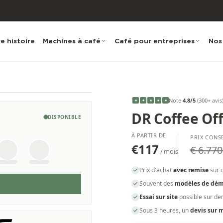
e histoire
Machines à café
Café pour entreprises
Nos
Note
4.8
/5
(
300
+ avis
★
★
★
★
★
DR Coffee Off
DISPONIBLE
À PARTIR DE
PRIX CONS
€117
€ 6.770
/ mois
Prix d'achat
avec remise
sur 
Souvent des
modèles de dém
Essai sur site
possible sur d
Sous 3 heures, un
devis sur 