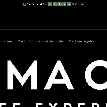
4.8
300
avis
Excellent
★
★
★
★
★
 cookies
Déclaration de confidentialité
Mentions légales