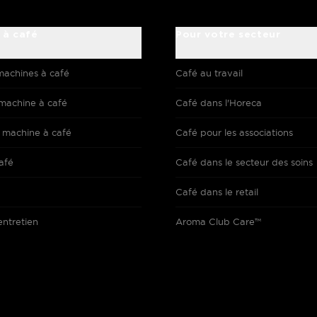
 à café
Pour votre secteur
machines à café
Café au travail
machine à café
Café dans l'Horeca
 machine à café
Café pour les associations
afé
Café dans le secteur des soins
Café dans le retail
entretien
Aroma Club Care™