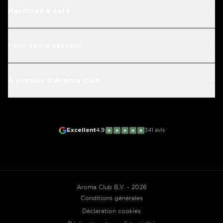
Machines à café
Pour votre secteur
À propos d'Aroma Club
Excellent
4.9
341
avis
★
★
★
★
★
Aroma Club B.V. - 2026
Conditions générales
Déclaration cookies