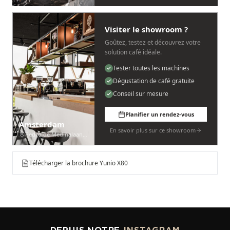
Visiter le showroom ?
Goûtez, testez et découvrez votre
solution café idéale.
Tester toutes les machines
Dégustation de café gratuite
Conseil sur mesure
Planifier un rendez-vous
Amsterdam
En savoir plus sur ce showroom
Pedro de Medinalaan 53
Télécharger la brochure Yunio X80