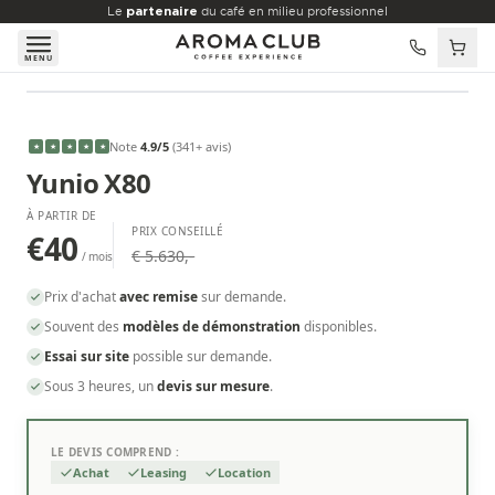
Aller au contenu principal
Le
partenaire
du café en milieu professionnel
MENU
À PARTIR DE
€40
/mois
Note
4.9
/5
(
341
+ avis
)
★
★
★
★
★
Yunio X80
À PARTIR DE
PRIX CONSEILLÉ
€40
€ 5.630,-
/ mois
Prix d'achat
avec remise
sur demande.
Souvent des
modèles de démonstration
disponibles.
Essai sur site
possible sur demande.
Sous 3 heures, un
devis sur mesure
.
LE DEVIS COMPREND :
Achat
Leasing
Location