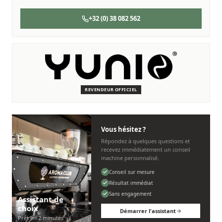
+32 (0) 38 082 562
SERVICE & ENTRETIEN
Nous sommes là pour vous
Des techniciens experts qui connaissent les machines Yunio.
REVENDEUR OFFICIEL
Personnel, rapide et sans tracas.
Vous hésitez ?
Répondez à quelques questions et
recevez immédiatement un conseil
machine personnalisé.
Conseil sur mesure
Résultat immédiat
Sans engagement
Assistant de
choix
Démarrer l'assistant
Prêt en 2 minutes