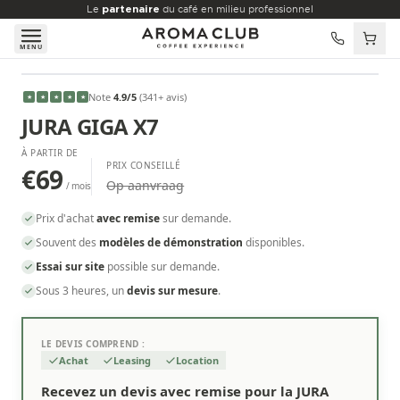
Aller au contenu principal
Le
partenaire
du café en milieu professionnel
MENU
À PARTIR DE
Note
4.9
/5
(
341
+ avis
)
★
★
★
★
★
€69
/mois
JURA GIGA X7
À PARTIR DE
PRIX CONSEILLÉ
€69
Op aanvraag
/ mois
Prix d'achat
avec remise
sur demande.
Souvent des
modèles de démonstration
disponibles.
Essai sur site
possible sur demande.
Sous 3 heures, un
devis sur mesure
.
LE DEVIS COMPREND :
Achat
Leasing
Location
Recevez un devis avec remise pour la JURA