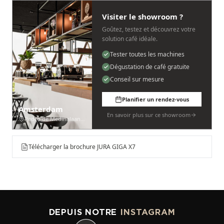
Visiter le showroom ?
Goûtez, testez et découvrez votre
solution café idéale.
Tester toutes les machines
Dégustation de café gratuite
Conseil sur mesure
Planifier un rendez-vous
Amsterdam
En savoir plus sur ce showroom
Pedro de Medinalaan 53
Télécharger la brochure JURA GIGA X7
DEPUIS NOTRE
INSTAGRAM