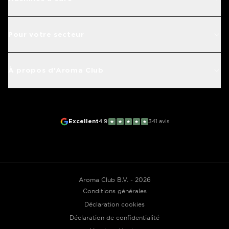
Pour votre secteur
À propos d'Aroma Club
Excellent
4.9
341
avis
★
★
★
★
★
Aroma Club B.V. - 2026
Conditions générales
Déclaration cookies
Déclaration de confidentialité