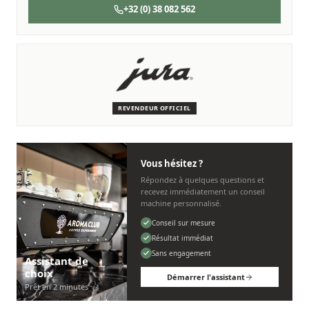
+32 (0) 38 082 562
SERVICE & ENTRETIEN
Nous sommes là pour vous
Des techniciens experts qui connaissent les machines JURA.
REVENDEUR OFFICIEL
Personnel, rapide et sans tracas.
Vous hésitez ?
Répondez à quelques questions et
recevez immédiatement un conseil
machine personnalisé.
Conseil sur mesure
Résultat immédiat
Sans engagement
Assistant de
choix
Démarrer l'assistant
Prêt en 2 minutes