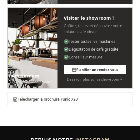
Visiter le showroom ?
Goûtez, testez et découvrez votre
solution café idéale.
Tester toutes les machines
Dégustation de café gratuite
Conseil sur mesure
Planifier un rendez-vous
Amsterdam
En savoir plus sur ce showroom
Pedro de Medinalaan 53
Télécharger la brochure Yunio X90