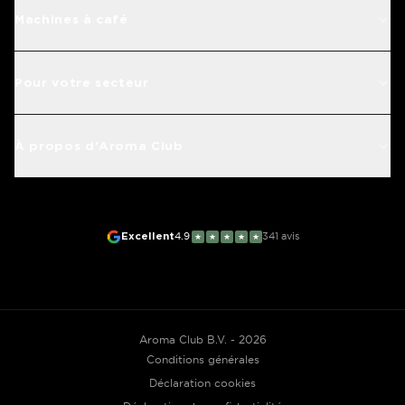
Machines à café
Pour votre secteur
À propos d'Aroma Club
Excellent
4.9
341
avis
★
★
★
★
★
Aroma Club B.V. - 2026
Conditions générales
Déclaration cookies