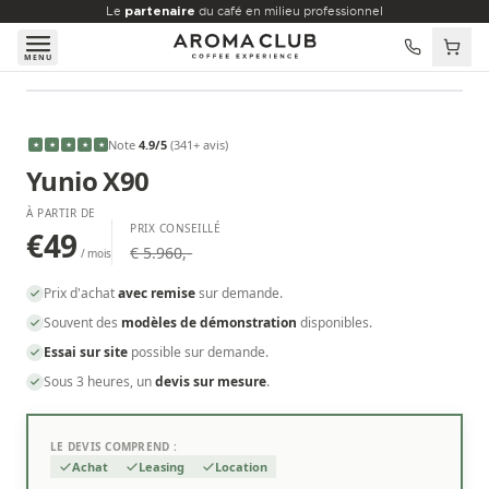
Aller au contenu principal
Le
partenaire
du café en milieu professionnel
MENU
À PARTIR DE
€49
/mois
Note
4.9
/5
(
341
+ avis
)
★
★
★
★
★
Yunio X90
À PARTIR DE
PRIX CONSEILLÉ
€49
€ 5.960,-
/ mois
Prix d'achat
avec remise
sur demande.
Souvent des
modèles de démonstration
disponibles.
Essai sur site
possible sur demande.
Sous 3 heures, un
devis sur mesure
.
LE DEVIS COMPREND :
Achat
Leasing
Location