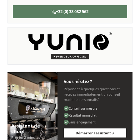
+32 (0) 38 082 562
SERVICE & ENTRETIEN
Nous sommes là pour vous
Des techniciens experts qui connaissent les machines Yunio.
REVENDEUR OFFICIEL
Personnel, rapide et sans tracas.
Vous hésitez ?
Répondez à quelques questions et
recevez immédiatement un conseil
machine personnalisé.
Conseil sur mesure
Résultat immédiat
Sans engagement
Assistant de
choix
Démarrer l'assistant
Prêt en 2 minutes