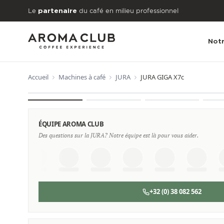
Aller au contenu principal
Le
du café en milieu professionnel
partenaire
Notr
Accueil
Machines à café
JURA
JURA GIGA X7c
À PARTIR DE
€71
/mois
ÉQUIPE AROMA CLUB
Des questions sur la JURA? Notre équipe est là pour vous aider.
+32 (0) 38 082 562