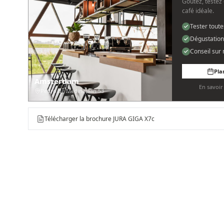
Goûtez, testez 
café idéale.
Tester tout
Dégustation
Conseil sur
Pla
Amsterdam
En savoi
Pedro de Medinalaan 53
Télécharger la brochure JURA GIGA X7c