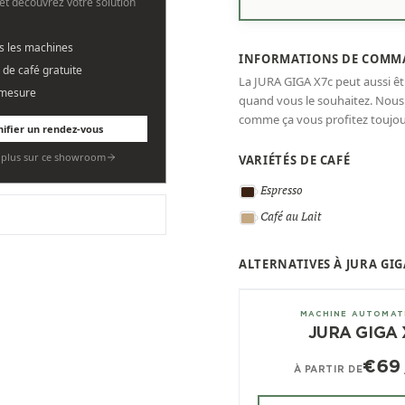
et découvrez votre solution
es les machines
INFORMATIONS DE COMM
 de café gratuite
La JURA GIGA X7c peut aussi ê
 mesure
quand vous le souhaitez. Nou
comme ça vous profitez toujour
nifier un rendez-vous
r plus sur ce showroom
VARIÉTÉS DE CAFÉ
Espresso
Café au Lait
ALTERNATIVES À JURA GIG
± 150/jour
MACHINE AUTOMAT
JURA GIGA 
€69
À PARTIR DE