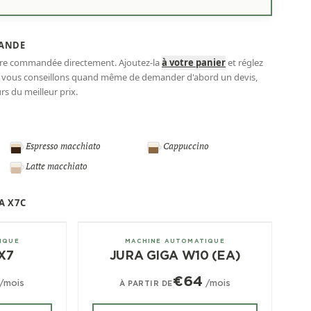
ANDE
tre commandée directement. Ajoutez-la
à votre panier
et réglez
s vous conseillons quand même de demander d'abord un devis,
s du meilleur prix.
Espresso macchiato
Cappuccino
Latte macchiato
A X7C
± 180/jour
IQUE
MACHINE AUTOMATIQUE
X7
JURA GIGA W10 (EA)
€64
/mois
/mois
À PARTIR DE