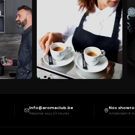
info@aromaclub.be
Nos showr
Réponse sous 24 heures
Amsterdam & A