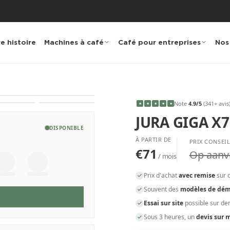
e histoire
Machines à café
Café pour entreprises
Nos
Note
4.9
/5
(
341
+ avis
★
★
★
★
★
JURA GIGA X7
DISPONIBLE
À PARTIR DE
PRIX CONSEI
€71
Op aanv
/ mois
Prix d'achat
avec remise
sur 
Souvent des
modèles de dém
Essai sur site
possible sur d
Sous 3 heures, un
devis sur 