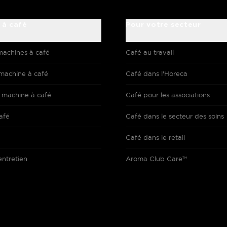
 à café
Pour votre secteur
machines à café
Café au travail
machine à café
Café dans l'Horeca
 machine à café
Café pour les associations
afé
Café dans le secteur des soins
Café dans le retail
entretien
Aroma Club Care™