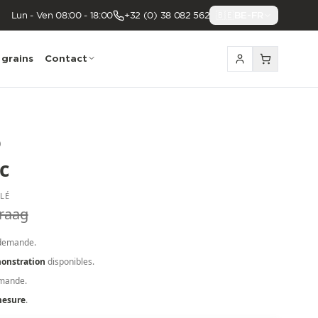
Lun - Ven 08:00 - 18:00
+32 (0) 38 082 562
🇧🇪
BE-FR
 grains
Contact
)
c
LLÉ
raag
demande.
onstration
disponibles.
emande.
mesure
.