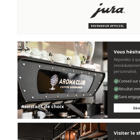
SERVICE & ENTRETIEN
Nous sommes là pour vous
Des techniciens experts qui connaissent les machines JURA.
REVENDEUR OFFICIEL
Personnel, rapide et sans tracas.
Vous hésite
Répondez à que
immédiatement
personnalisé.
Conseil sur
Résultat im
Sans engag
Assistant de choix
Dém
Prêt en 2 minutes
Visiter le