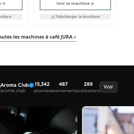
e
Voir la machine
ochure
Télécharger la brochure
toutes les machines à café JURA
15,342
487
289
Aroma Club
Voir
aroma.club
abonnés
abonnements
publications