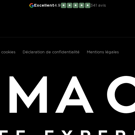
4.9
341
avis
Excellent
★
★
★
★
★
 cookies
Déclaration de confidentialité
Mentions légales