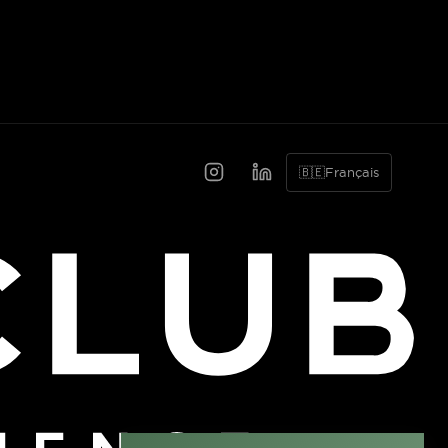
🇧🇪
Français