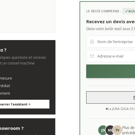
Ach
LE DEVIS COMPREND :
Recevez un devis ave
Dans votre boîte mail sous 3 
z ?
lques questions et recevez
 un conseil machine
 mesure
médiat
ement
arrer l'assistant
La JURA GIGA X7c
 showroom ?
Plus d
JD
ML
TV
précédé