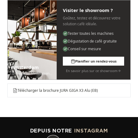
Visiter le showroom ?
Goûtez, testez et découvrez votre
solution café idéale.
Tester toutes les machines
Dégustation de café gratuite
Conseil sur mesure
Planifier un rendez-vous
Amsterdam
En savoir plus sur ce showroom
Pedro de Medinalaan 53
Télécharger la brochure JURA GIGA X3 Alu (EB)
DEPUIS NOTRE
INSTAGRAM