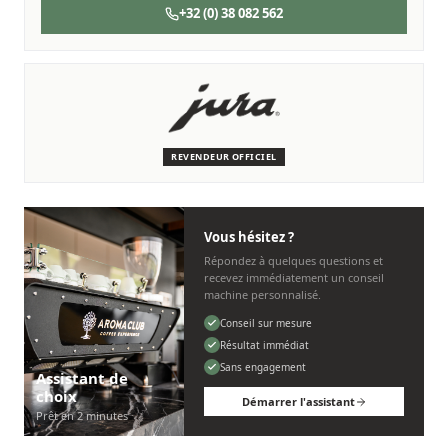
+32 (0) 38 082 562
SERVICE & ENTRETIEN
Nous sommes là pour vous
Des techniciens experts qui connaissent les machines JURA.
REVENDEUR OFFICIEL
Personnel, rapide et sans tracas.
Vous hésitez ?
Répondez à quelques questions et
recevez immédiatement un conseil
machine personnalisé.
Conseil sur mesure
Résultat immédiat
Sans engagement
Assistant de
choix
Démarrer l'assistant
Prêt en 2 minutes