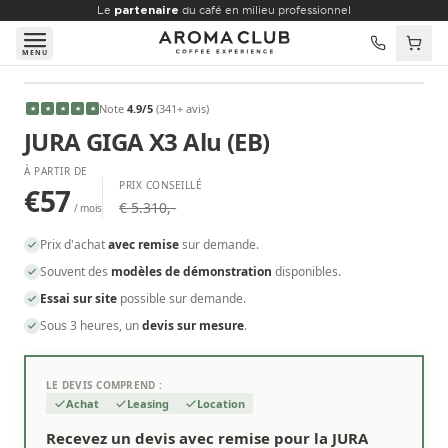
Aller au contenu principal
Le
partenaire
du café en milieu professionnel
MENU
À PARTIR DE
Note
4.9
/5
(
341
+ avis
)
★
★
★
★
★
€57
/mois
JURA GIGA X3 Alu (EB)
À PARTIR DE
PRIX CONSEILLÉ
€57
€ 5.310,-
/ mois
Prix d'achat
avec remise
sur demande.
Souvent des
modèles de démonstration
disponibles.
Essai sur site
possible sur demande.
Sous 3 heures, un
devis sur mesure
.
LE DEVIS COMPREND :
Achat
Leasing
Location
Recevez un devis avec remise pour la JURA