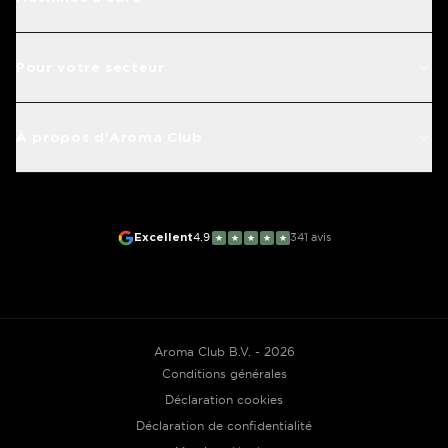
Pour votre secteur
À propos d'Aroma Club
Excellent
4.9
341
avis
★
★
★
★
★
Aroma Club B.V. - 2026
Conditions générales
Déclaration cookies
Déclaration de confidentialité