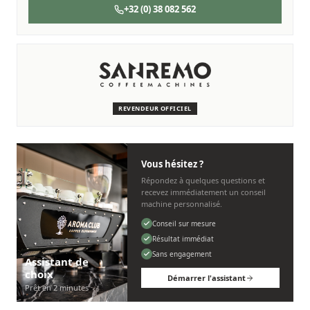
+32 (0) 38 082 562
SERVICE & ENTRETIEN
Nous sommes là pour vous
Des techniciens experts qui connaissent les machines
Sanremo.
REVENDEUR OFFICIEL
Personnel, rapide et sans tracas.
Vous hésitez ?
Répondez à quelques questions et
recevez immédiatement un conseil
machine personnalisé.
Conseil sur mesure
Résultat immédiat
Sans engagement
Assistant de
choix
Démarrer l'assistant
Prêt en 2 minutes