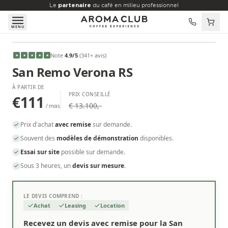
Aller au contenu principal
Le
partenaire
du café en milieu professionnel
MENU
À PARTIR DE
Note
4.9
/5
(
341
+ avis
)
★
★
★
★
★
€111
/mois
San Remo Verona RS
À PARTIR DE
PRIX CONSEILLÉ
€111
€ 13.100,-
/ mois
Prix d'achat
avec remise
sur demande.
Souvent des
modèles de démonstration
disponibles.
Essai sur site
possible sur demande.
Sous 3 heures, un
devis sur mesure
.
LE DEVIS COMPREND :
Achat
Leasing
Location
Recevez un devis avec remise pour la San