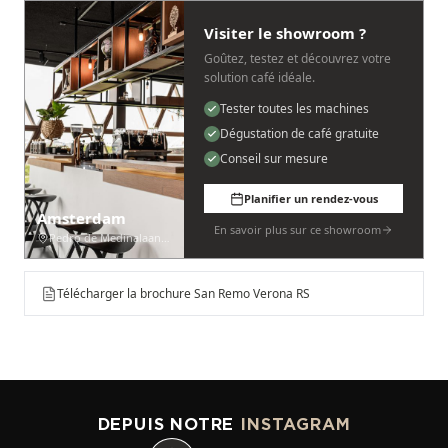
Visiter le showroom ?
Goûtez, testez et découvrez votre
solution café idéale.
Tester toutes les machines
Dégustation de café gratuite
Conseil sur mesure
Planifier un rendez-vous
Amsterdam
En savoir plus sur ce showroom
Pedro de Medinalaan 53
Télécharger la brochure San Remo Verona RS
DEPUIS NOTRE
INSTAGRAM