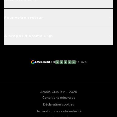
Pour votre secteur
À propos d'Aroma Club
Excellent
4.9
341
avis
★
★
★
★
★
Aroma Club B.V. - 2026
Conditions générales
Déclaration cookies
Déclaration de confidentialité