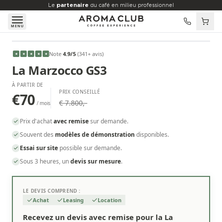
Aller au contenu principal
Le
partenaire
du café en milieu professionnel
MENU
À PARTIR DE
Note
4.9
/5
(
341
+ avis
)
★
★
★
★
★
€70
/mois
La Marzocco GS3
À PARTIR DE
PRIX CONSEILLÉ
€70
€ 7.800,-
/ mois
Prix d'achat
avec remise
sur demande.
Souvent des
modèles de démonstration
disponibles.
Essai sur site
possible sur demande.
Sous 3 heures, un
devis sur mesure
.
LE DEVIS COMPREND :
Achat
Leasing
Location
Recevez un devis avec remise pour la La