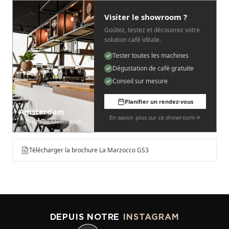
Visiter le showroom ?
Goûtez, testez et découvrez votre
solution café idéale.
Tester toutes les machines
Dégustation de café gratuite
Conseil sur mesure
Planifier un rendez-vous
Amsterdam
En savoir plus sur ce showroom
Pedro de Medinalaan 53
Télécharger la brochure La Marzocco GS3
DEPUIS NOTRE
INSTAGRAM