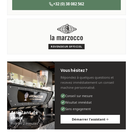
+32 (0) 38 082 562
SERVICE & ENTRETIEN
Nous sommes là pour vous
Des techniciens experts qui connaissent les machines La
Marzocco.
REVENDEUR OFFICIEL
Personnel, rapide et sans tracas.
Vous hésitez ?
Répondez à quelques questions et
recevez immédiatement un conseil
machine personnalisé.
Conseil sur mesure
Résultat immédiat
Sans engagement
Assistant de
choix
Démarrer l'assistant
Prêt en 2 minutes