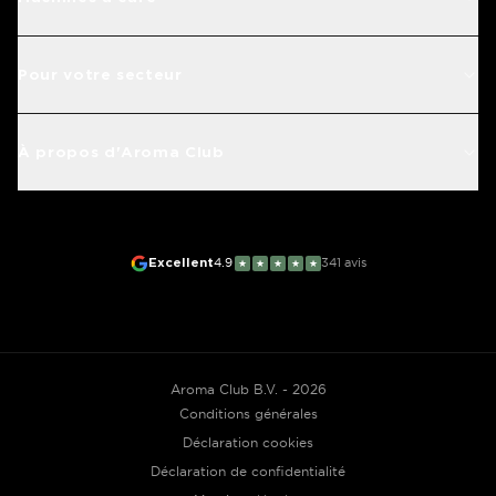
Pour votre secteur
À propos d'Aroma Club
Excellent
4.9
341
avis
★
★
★
★
★
Aroma Club B.V. - 2026
Conditions générales
Déclaration cookies
Déclaration de confidentialité