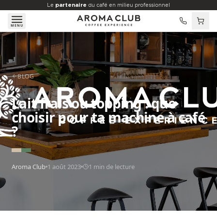
Aller au contenu principal
Le
partenaire
du café en milieu professionnel
MENU
BLOG
Lait frais ou topping : que
choisir pour ta machine à café
?
Aroma Club
1 août 2023
1
min de lecture