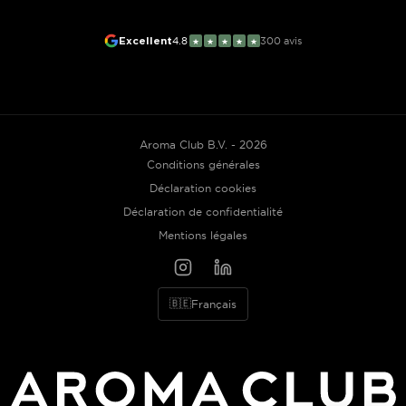
Excellent
4.8
300
avis
★
★
★
★
★
Aroma Club B.V. - 2026
Conditions générales
Déclaration cookies
Déclaration de confidentialité
Mentions légales
🇧🇪
Français