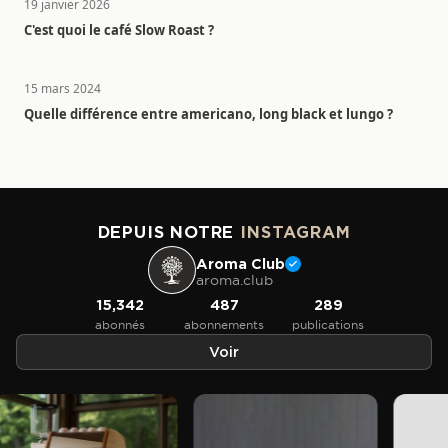
19 janvier 2026
C'est quoi le café Slow Roast ?
15 mars 2024
Quelle différence entre americano, long black et lungo ?
DEPUIS NOTRE
INSTAGRAM
Aroma Club
aroma.club
15,342
487
289
abonnés
abonnements
publications
Voir