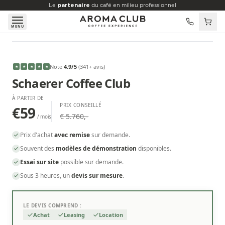
Aller au contenu principal
Le
partenaire
du café en milieu professionnel
MENU
À PARTIR DE
€59
/mois
Note
4.9
/5
(
341
+ avis
)
★
★
★
★
★
Schaerer Coffee Club
À PARTIR DE
PRIX CONSEILLÉ
€59
€ 5.760,-
/ mois
Prix d'achat
avec remise
sur demande.
Souvent des
modèles de démonstration
disponibles.
Essai sur site
possible sur demande.
Sous 3 heures, un
devis sur mesure
.
LE DEVIS COMPREND :
Achat
Leasing
Location