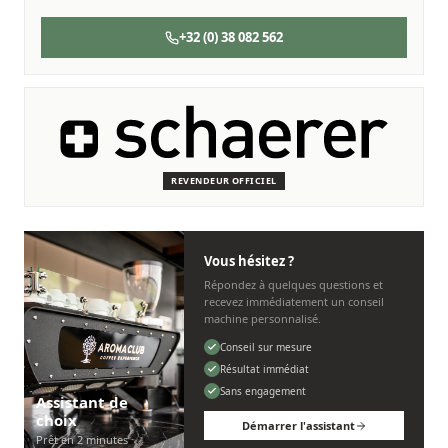
+32 (0) 38 082 562
SERVICE & ENTRETIEN
Nous sommes là pour vous
Des techniciens experts qui connaissent les machines
Schaerer.
REVENDEUR OFFICIEL
Personnel, rapide et sans tracas.
Vous hésitez ?
Répondez à quelques questions et
recevez immédiatement un conseil
machine personnalisé.
Conseil sur mesure
Résultat immédiat
Sans engagement
Assistant de
choix
Démarrer l'assistant
Prêt en 2 minutes