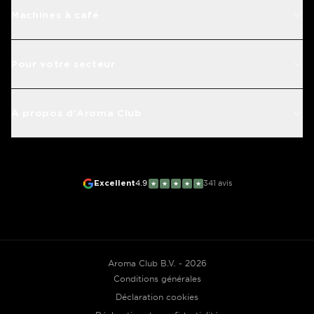
Machines à café
Pour votre secteur
À propos d'Aroma Club
Excellent
4.9
341
avis
★
★
★
★
★
Aroma Club B.V. - 2026
Conditions générales
Déclaration cookies