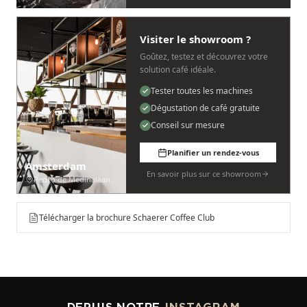
Visiter le showroom ?
Goûtez, testez et découvrez votre
solution café idéale.
Tester toutes les machines
Dégustation de café gratuite
Conseil sur mesure
Planifier un rendez-vous
Amsterdam
En savoir plus sur ce showroom
Pedro de Medinalaan 53
Télécharger la brochure Schaerer Coffee Club