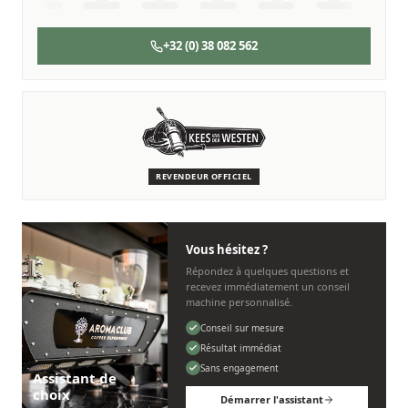
+32 (0) 38 082 562
SERVICE & ENTRETIEN
Nous sommes là pour vous
Des techniciens experts qui connaissent les machines Kees
van der Westen.
REVENDEUR OFFICIEL
Personnel, rapide et sans tracas.
Vous hésitez ?
Répondez à quelques questions et
recevez immédiatement un conseil
machine personnalisé.
Conseil sur mesure
Résultat immédiat
Sans engagement
Assistant de
choix
Démarrer l'assistant