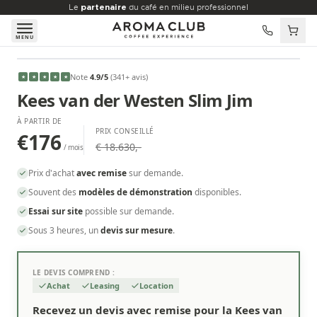
Aller au contenu principal
Le
partenaire
du café en milieu professionnel
MENU
À PARTIR DE
Note
4.9
/5
(
341
+ avis
)
★
★
★
★
★
€176
/mois
Kees van der Westen Slim Jim
À PARTIR DE
PRIX CONSEILLÉ
€176
€ 18.630,-
/ mois
Prix d'achat
avec remise
sur demande.
Souvent des
modèles de démonstration
disponibles.
Essai sur site
possible sur demande.
Sous 3 heures, un
devis sur mesure
.
LE DEVIS COMPREND :
Achat
Leasing
Location
Recevez un devis avec remise pour la Kees van