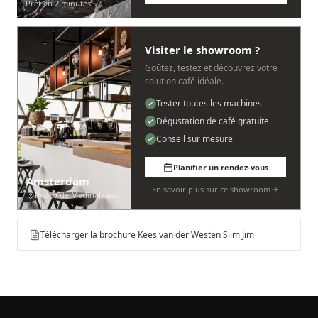
Prêt en 2 minutes
Visiter le showroom ?
Goûtez, testez et découvrez votre
solution café idéale.
Tester toutes les machines
Dégustation de café gratuite
Conseil sur mesure
Planifier un rendez-vous
Amsterdam
En savoir plus sur ce showroom
Pedro de Medinalaan 53
Télécharger la brochure Kees van der Westen Slim Jim