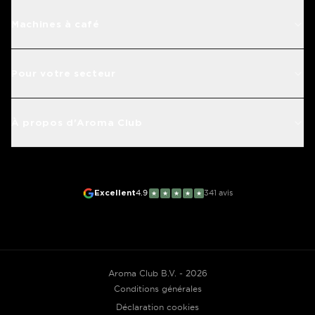
Machines à café
Pour votre secteur
À propos d'Aroma Club
Excellent
4.9
341
avis
★
★
★
★
★
Aroma Club B.V. - 2026
Conditions générales
Déclaration cookies