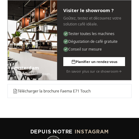
Visiter le showroom ?
Goûtez, testez et découvrez votre
solution café idéale.
Tester toutes les machines
Dégustation de café gratuite
Conseil sur mesure
Planifier un rendez-vous
Amsterdam
En savoir plus sur ce showroom
Pedro de Medinalaan 53
Télécharger la brochure Faema E71 Touch
DEPUIS NOTRE
INSTAGRAM