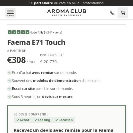
Aller au contenu principal
Le
partenaire
du café en milieu professionnel
MENU
À PARTIR DE
Note
4.9
/5
(
341
+ avis
)
★
★
★
★
★
€308
/mois
Faema E71 Touch
À PARTIR DE
PRIX CONSEILLÉ
€308
€ 20.770,-
/ mois
Prix d'achat
avec remise
sur demande.
Souvent des
modèles de démonstration
disponibles.
Essai sur site
possible sur demande.
Sous 3 heures, un
devis sur mesure
.
LE DEVIS COMPREND :
Achat
Leasing
Location
Recevez un devis avec remise pour la Faema