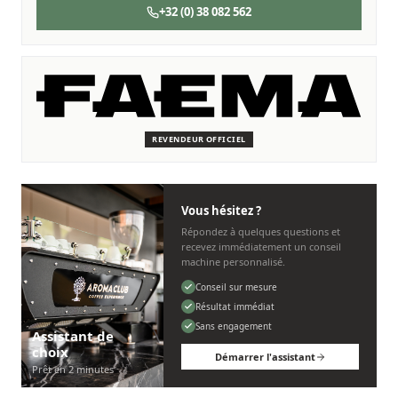
+32 (0) 38 082 562
SERVICE & ENTRETIEN
Nous sommes là pour vous
Des techniciens experts qui connaissent les machines
Faema.
REVENDEUR OFFICIEL
Personnel, rapide et sans tracas.
Vous hésitez ?
Répondez à quelques questions et
recevez immédiatement un conseil
machine personnalisé.
Conseil sur mesure
Résultat immédiat
Sans engagement
Assistant de
choix
Démarrer l'assistant
Prêt en 2 minutes