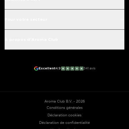
Pour votre secteur
À propos d'Aroma Club
Excellent
4.9
341
avis
★
★
★
★
★
Aroma Club B.V. - 2026
Conditions générales
Déclaration cookies
Déclaration de confidentialité