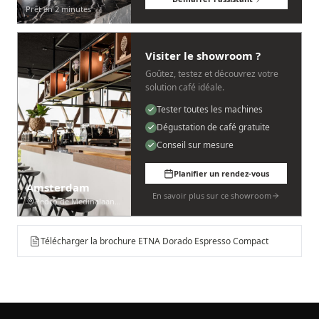
Prêt en 2 minutes
Visiter le showroom ?
Goûtez, testez et découvrez votre
solution café idéale.
Tester toutes les machines
Dégustation de café gratuite
Conseil sur mesure
Planifier un rendez-vous
Amsterdam
En savoir plus sur ce showroom
Pedro de Medinalaan 53
Télécharger la brochure ETNA Dorado Espresso Compact