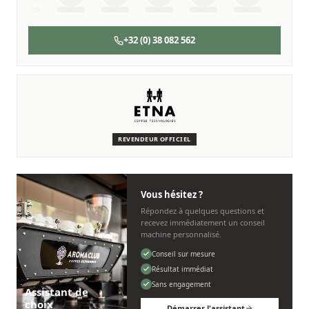
+32 (0) 38 082 562
SERVICE & ENTRETIEN
Nous sommes là pour vous
Des techniciens experts qui connaissent les machines Etna.
REVENDEUR OFFICIEL
Personnel, rapide et sans tracas.
Vous hésitez ?
Répondez à quelques questions et
recevez immédiatement un conseil
machine personnalisé.
Conseil sur mesure
Résultat immédiat
Sans engagement
Assistant de
choix
Démarrer l'assistant