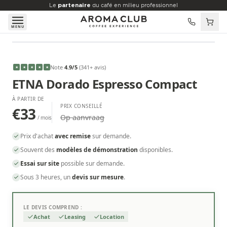
Aller au contenu principal
Le
partenaire
du café en milieu professionnel
MENU
À PARTIR DE
€33
/mois
Note
4.9
/5
(
341
+ avis
)
★
★
★
★
★
ETNA Dorado Espresso Compact
À PARTIR DE
PRIX CONSEILLÉ
€33
Op aanvraag
/ mois
Prix d'achat
avec remise
sur demande.
Souvent des
modèles de démonstration
disponibles.
Essai sur site
possible sur demande.
Sous 3 heures, un
devis sur mesure
.
LE DEVIS COMPREND :
Achat
Leasing
Location