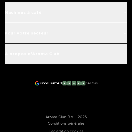
Machines à café
Pour votre secteur
À propos d'Aroma Club
Excellent
4.9
341
avis
★
★
★
★
★
Aroma Club B.V. - 2026
Conditions générales
Déclaration cookies