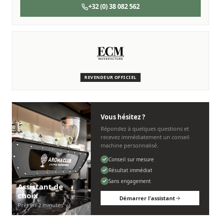
+32 (0) 38 082 562
SERVICE & ENTRETIEN
Nous sommes là pour vous
Des techniciens experts qui connaissent les machines ECM.
REVENDEUR OFFICIEL
Personnel, rapide et sans tracas.
Vous hésitez ?
Répondez à quelques questions et
recevez immédiatement un conseil
machine personnalisé.
Conseil sur mesure
Résultat immédiat
Sans engagement
Assistant de
choix
Démarrer l'assistant
Prêt en 2 minutes