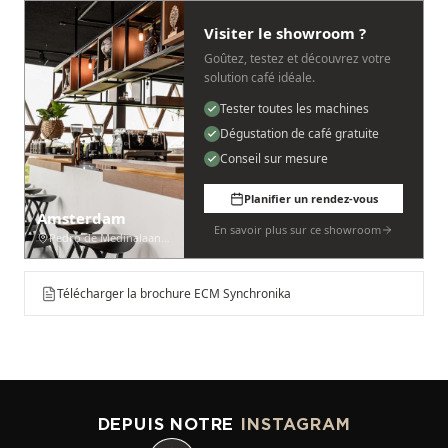
Visiter le showroom ?
Goûtez, testez et découvrez votre
solution café idéale.
Tester toutes les machines
Dégustation de café gratuite
Conseil sur mesure
Planifier un rendez-vous
Amsterdam
En savoir plus sur ce showroom
Pedro de Medinalaan 53
Télécharger la brochure ECM Synchronika
DEPUIS NOTRE
INSTAGRAM