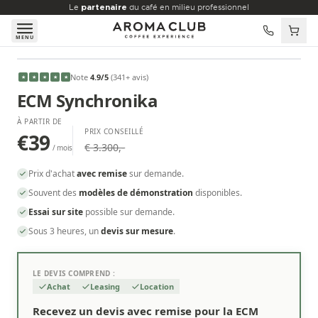
Aller au contenu principal
Le
partenaire
du café en milieu professionnel
MENU
À PARTIR DE
Note
4.9
/5
(
341
+ avis
)
★
★
★
★
★
€39
/mois
ECM Synchronika
À PARTIR DE
PRIX CONSEILLÉ
€39
€ 3.300,-
/ mois
Prix d'achat
avec remise
sur demande.
Souvent des
modèles de démonstration
disponibles.
Essai sur site
possible sur demande.
Sous 3 heures, un
devis sur mesure
.
LE DEVIS COMPREND :
Achat
Leasing
Location
Recevez un devis avec remise pour la ECM