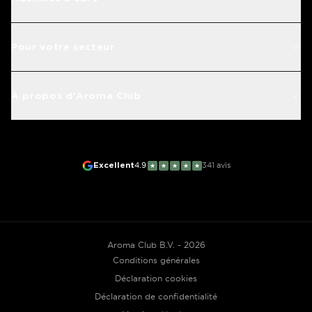
Pour votre secteur
À propos d'Aroma Club
Excellent
4.9
341
avis
★
★
★
★
★
Aroma Club B.V. - 2026
Conditions générales
Déclaration cookies
Déclaration de confidentialité