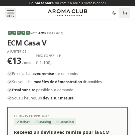
Aller au contenu principal
Le
partenaire
du café en milieu professionnel
MENU
À PARTIR DE
Note
4.9
/5
(
341
+ avis
)
★
★
★
★
★
€13
/mois
ECM Casa V
À PARTIR DE
PRIX CONSEILLÉ
€13
€ 1.100,-
/ mois
Prix d'achat
avec remise
sur demande.
Souvent des
modèles de démonstration
disponibles.
Essai sur site
possible sur demande.
Sous 3 heures, un
devis sur mesure
.
LE DEVIS COMPREND :
Achat
Leasing
Location
Recevez un devis avec remise pour la ECM