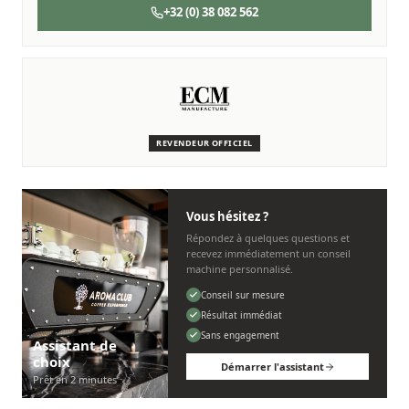
+32 (0) 38 082 562
SERVICE & ENTRETIEN
Nous sommes là pour vous
Des techniciens experts qui connaissent les machines ECM.
REVENDEUR OFFICIEL
Personnel, rapide et sans tracas.
Vous hésitez ?
Répondez à quelques questions et
recevez immédiatement un conseil
machine personnalisé.
Conseil sur mesure
Résultat immédiat
Sans engagement
Assistant de
choix
Démarrer l'assistant
Prêt en 2 minutes