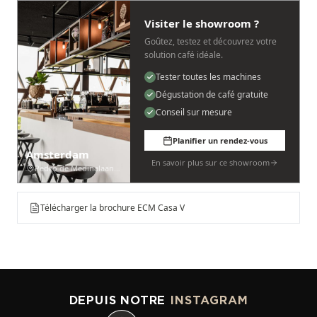
Visiter le showroom ?
Goûtez, testez et découvrez votre
solution café idéale.
Tester toutes les machines
Dégustation de café gratuite
Conseil sur mesure
Planifier un rendez-vous
Amsterdam
En savoir plus sur ce showroom
Pedro de Medinalaan 53
Télécharger la brochure ECM Casa V
DEPUIS NOTRE
INSTAGRAM