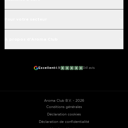
Pour votre secteur
À propos d'Aroma Club
Excellent
4.9
341
avis
★
★
★
★
★
Aroma Club B.V. - 2026
Conditions générales
Déclaration cookies
Déclaration de confidentialité