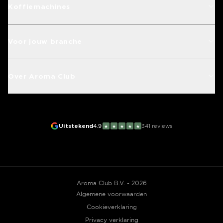
Koffiemachines
Voor jouw branche
Over Aroma Club
Uitstekend
4.9
341
reviews
★
★
★
★
★
Aroma Club B.V. - 2026
Algemene voorwaarden
Cookieverklaring
Privacy verklaring