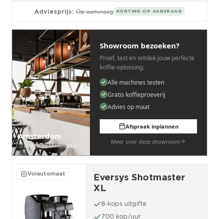
Adviesprijs:
Op aanvraag
KORTING OP AANVRAAG
Showroom bezoeken?
Proef, test en ontdek jouw perfecte
koffie-oplossing.
Alle machines testen
Gratis koffieproeverij
Advies op maat
Afspraak inplannen
Amsterdam
Meer over deze showroom
Pedro de Medinalaan 53
Volautomaat
Eversys Shotmaster
XL
8-kops uitgifte
700 kop/uur