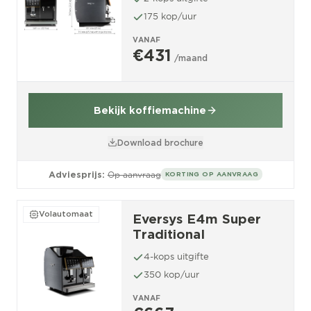
175 kop/uur
VANAF
€431
/maand
Bekijk koffiemachine
Download brochure
Adviesprijs:
Op aanvraag
KORTING OP AANVRAAG
Volautomaat
Eversys E4m Super
Traditional
4-kops uitgifte
350 kop/uur
VANAF