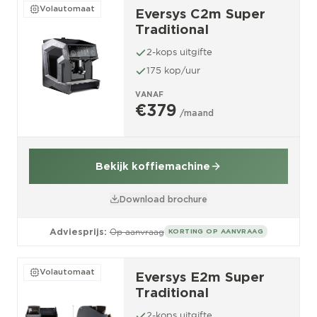
Volautomaat
Eversys C2m Super
Traditional
2-kops uitgifte
175 kop/uur
VANAF
€379
/maand
Bekijk koffiemachine
Download brochure
Adviesprijs:
Op aanvraag
KORTING OP AANVRAAG
Volautomaat
Eversys E2m Super
Traditional
2-kops uitgifte