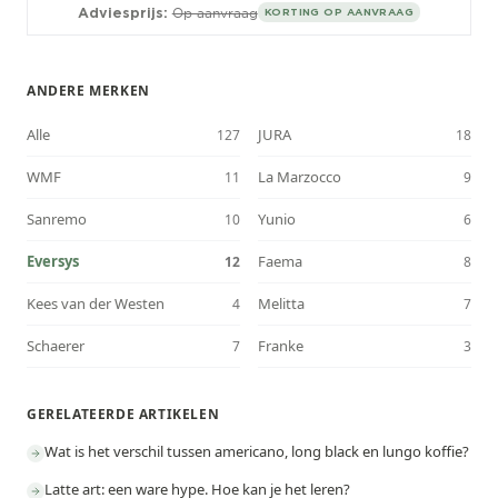
Adviesprijs:
Op aanvraag
KORTING OP AANVRAAG
ANDERE MERKEN
Alle
JURA
127
18
WMF
La Marzocco
11
9
Sanremo
Yunio
10
6
Eversys
Faema
12
8
Kees van der Westen
Melitta
4
7
Schaerer
Franke
7
3
GERELATEERDE ARTIKELEN
Wat is het verschil tussen americano, long black en lungo koffie?
Latte art: een ware hype. Hoe kan je het leren?