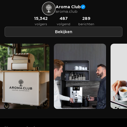
Aroma Club
aroma.club
15,342
487
289
volgers
volgend
berichten
Bekijken