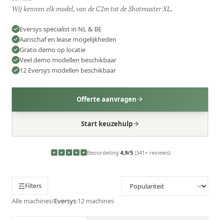
Wij kennen elk model, van de C2m tot de Shotmaster XL.
Eversys specialist in NL & BE
Aanschaf en lease mogelijkheden
Gratis demo op locatie
Veel demo modellen beschikbaar
12 Eversys modellen beschikbaar
Offerte aanvragen
Start keuzehulp
Beoordeling
4,9/5
(341+ reviews)
★
★
★
★
★
Filters
Alle machines
/
Eversys
·
12
machines