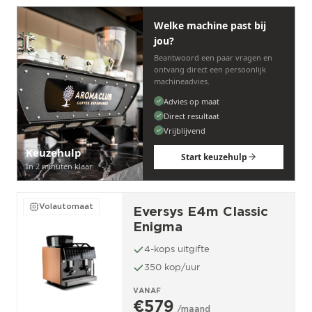
Welke machine past bij
jou?
Beantwoord een paar vragen en
ontvang direct een persoonlijk
machineadvies.
Advies op maat
Direct resultaat
Vrijblijvend
Keuzehulp
Start keuzehulp
In 2 minuten klaar
Volautomaat
Eversys E4m Classic
Enigma
4-kops uitgifte
350 kop/uur
VANAF
€579
/maand