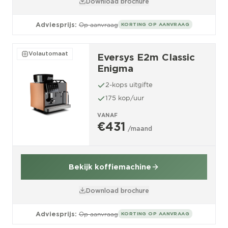
Download brochure
Adviesprijs:
Op aanvraag
KORTING OP AANVRAAG
Volautomaat
Eversys E2m Classic
Enigma
2-kops uitgifte
175 kop/uur
VANAF
€431
/maand
Bekijk koffiemachine
Download brochure
Adviesprijs:
Op aanvraag
KORTING OP AANVRAAG