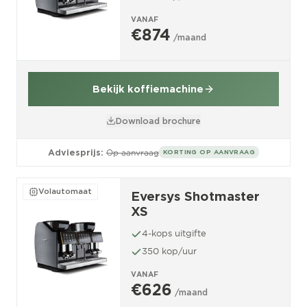
VANAF
€874
/maand
Bekijk koffiemachine
Download brochure
Adviesprijs:
Op aanvraag
KORTING OP AANVRAAG
Volautomaat
Eversys Shotmaster
XS
4-kops uitgifte
350 kop/uur
VANAF
€626
/maand