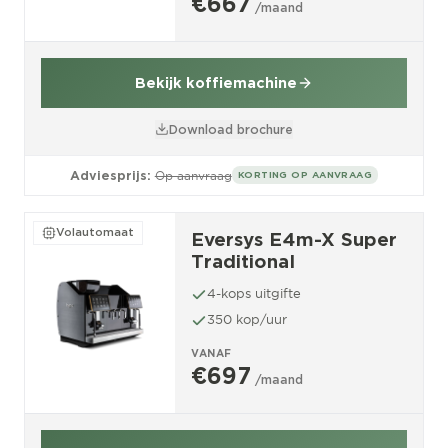
€667
/maand
Bekijk koffiemachine
Download brochure
Adviesprijs:
Op aanvraag
KORTING OP AANVRAAG
Volautomaat
Eversys E4m-X Super
Traditional
4-kops uitgifte
350 kop/uur
VANAF
€697
/maand