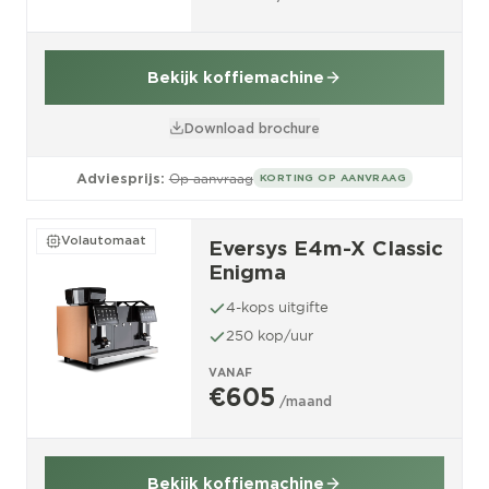
Bekijk koffiemachine
Download brochure
Adviesprijs:
Op aanvraag
KORTING OP AANVRAAG
Volautomaat
Eversys E4m-X Classic
Enigma
4-kops uitgifte
250 kop/uur
VANAF
€605
/maand
Bekijk koffiemachine