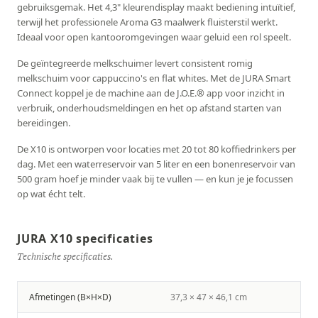
gebruiksgemak. Het 4,3" kleurendisplay maakt bediening intuïtief,
terwijl het professionele Aroma G3 maalwerk fluisterstil werkt.
Ideaal voor open kantooromgevingen waar geluid een rol speelt.
De geïntegreerde melkschuimer levert consistent romig
melkschuim voor cappuccino's en flat whites. Met de JURA Smart
Connect koppel je de machine aan de J.O.E.® app voor inzicht in
verbruik, onderhoudsmeldingen en het op afstand starten van
bereidingen.
De X10 is ontworpen voor locaties met 20 tot 80 koffiedrinkers per
dag. Met een waterreservoir van 5 liter en een bonenreservoir van
500 gram hoef je minder vaak bij te vullen — en kun je je focussen
op wat écht telt.
JURA X10 specificaties
Technische specificaties.
Afmetingen (B×H×D)
37,3 × 47 × 46,1 cm