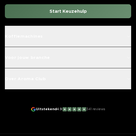
Start Keuzehulp
Koffiemachines
Voor jouw branche
Over Aroma Club
Uitstekend
4.9
341
reviews
★
★
★
★
★