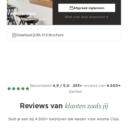
Afspraak inplannen
Amsterdam
Meer over deze showroom
Pedro de Medinalaan 53
Download JURA X10 Brochure
Beoordeeld
·
reviews van
4,9 / 5,0
253+
4.500+
klanten
klanten zoals jij
Reviews van
Sluit je aan bij 4.500+ bedrijven die kiezen voor Aroma Club.