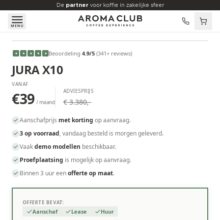
Skip to main content
De
partner
voor koffie in zakelijke sfeer
MENU
VANAF
Beoordeling
4.9
/5
(
341
+ reviews
)
★
★
★
★
★
€39
/maand
JURA X10
VANAF
ADVIESPRIJS
€39
€ 3.380,-
/ maand
Aanschafprijs
met korting
op aanvraag.
3 op voorraad
, vandaag besteld is morgen geleverd.
Vaak
demo modellen
beschikbaar.
Proefplaatsing
is mogelijk op aanvraag.
Binnen 3 uur een
offerte op maat
.
OFFERTE BEVAT:
Aanschaf
Lease
Huur