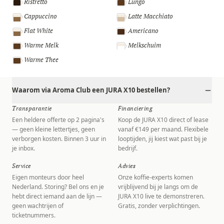
Ristretto
Lungo
Cappuccino
Latte Macchiato
Flat White
Americano
Warme Melk
Melkschuim
Warme Thee
Waarom via Aroma Club een JURA X10 bestellen?
Transparantie
Financiering
Een heldere offerte op 2 pagina's
Koop de JURA X10 direct of lease
— geen kleine lettertjes, geen
vanaf €149 per maand. Flexibele
verborgen kosten. Binnen 3 uur in
looptijden, jij kiest wat past bij je
je inbox.
bedrijf.
Service
Advies
Eigen monteurs door heel
Onze koffie-experts komen
Nederland. Storing? Bel ons en je
vrijblijvend bij je langs om de
hebt direct iemand aan de lijn —
JURA X10 live te demonstreren.
geen wachtrijen of
Gratis, zonder verplichtingen.
ticketnummers.