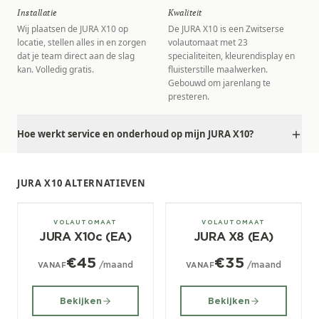
Installatie
Kwaliteit
Wij plaatsen de JURA X10 op
De JURA X10 is een Zwitserse
locatie, stellen alles in en zorgen
volautomaat met 23
dat je team direct aan de slag
specialiteiten, kleurendisplay en
kan. Volledig gratis.
fluisterstille maalwerken.
Gebouwd om jarenlang te
presteren.
Hoe werkt service en onderhoud op mijn JURA X10?
JURA X10 ALTERNATIEVEN
± 80/dag
± 80/dag
VOLAUTOMAAT
VOLAUTOMAAT
JURA X10c (EA)
JURA X8 (EA)
€45
€35
/maand
/maand
VANAF
VANAF
Bekijken
Bekijken