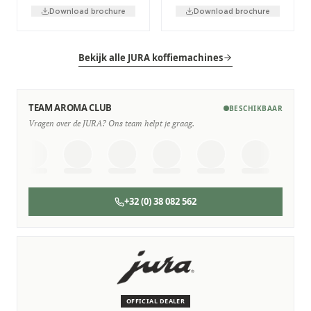
Download brochure
Download brochure
Bekijk alle JURA koffiemachines
TEAM AROMA CLUB
BESCHIKBAAR
Vragen over de JURA? Ons team helpt je graag.
+32 (0) 38 082 562
SERVICE & ONDERHOUD
Wij staan voor je klaar
Deskundige monteurs die verstand hebben van JURA
machines.
OFFICIAL DEALER
Persoonlijk, snel en zonder gedoe.