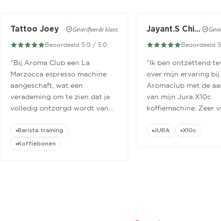
Tattoo Joey
Jayant.S Chitaroe
Geverifieerde klant
Gever
Beoordeeld 5.0 / 5.0
Beoordeeld 5
“
Bij Aroma Club een La
“
Ik ben ontzettend t
Marzocca espresso machine
over mijn ervaring bij
aangeschaft, wat een
Aromaclub met de aa
verademing om te zien dat je
van mijn Jura X10c
volledig ontzorgd wordt van
koffiemachine. Zeer v
aanschaf tot aan barista
ontvangen.
”
cursus.
”
Barista training
JURA
X10c
Koffiebonen