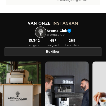
VAN ONZE
INSTAGRAM
Aroma Club
aroma.club
15,342
487
289
volgers
volgend
berichten
Bekijken