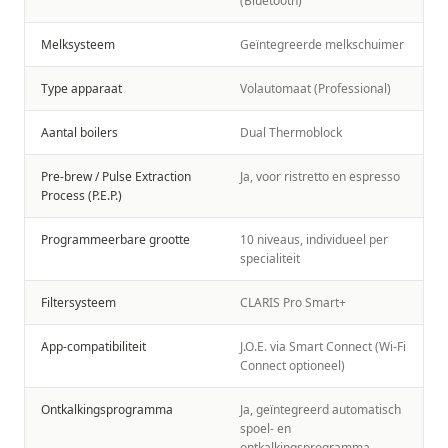
(Bluetooth)
Melksysteem
Geïntegreerde melkschuimer
Type apparaat
Volautomaat (Professional)
Aantal boilers
Dual Thermoblock
Pre-brew / Pulse Extraction
Ja, voor ristretto en espresso
Process (P.E.P.)
Programmeerbare grootte
10 niveaus, individueel per
specialiteit
Filtersysteem
CLARIS Pro Smart+
App-compatibiliteit
J.O.E. via Smart Connect (Wi-Fi
Connect optioneel)
Ontkalkingsprogramma
Ja, geïntegreerd automatisch
spoel- en
ontkalkingsprogramma