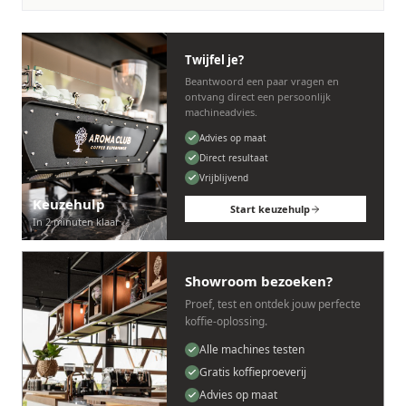
Twijfel je?
Beantwoord een paar vragen en
ontvang direct een persoonlijk
machineadvies.
Advies op maat
Direct resultaat
Vrijblijvend
Keuzehulp
Start keuzehulp
In 2 minuten klaar
Showroom bezoeken?
Proef, test en ontdek jouw perfecte
koffie-oplossing.
Alle machines testen
Gratis koffieproeverij
Advies op maat