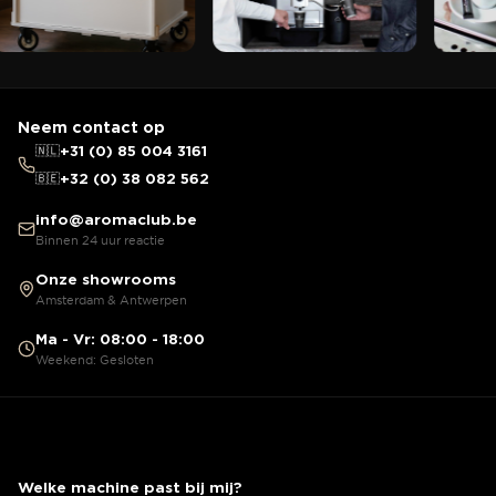
Neem contact op
🇳🇱
+31 (0) 85 004 3161
🇧🇪
+32 (0) 38 082 562
info@aromaclub.be
Binnen 24 uur reactie
Onze showrooms
Amsterdam & Antwerpen
Ma - Vr: 08:00 - 18:00
Weekend: Gesloten
Welke machine past bij mij?