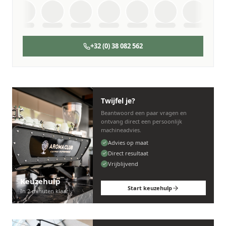
+32 (0) 38 082 562
Twijfel je?
Beantwoord een paar vragen en
ontvang direct een persoonlijk
machineadvies.
Advies op maat
Direct resultaat
Vrijblijvend
Keuzehulp
Start keuzehulp
In 2 minuten klaar