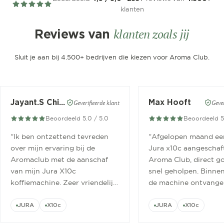
klanten
klanten zoals jij
Reviews van
Sluit je aan bij 4.500+ bedrijven die kiezen voor Aroma Club.
Jayant.S Chitaroe
Max Hooft
Geverifieerde klant
Gever
Beoordeeld 5.0 / 5.0
Beoordeeld 5
“
Ik ben ontzettend tevreden
“
Afgelopen maand ee
over mijn ervaring bij de
Jura x10c aangeschaft
Aromaclub met de aanschaf
Aroma Club, direct g
van mijn Jura X10c
snel geholpen. Binne
koffiemachine. Zeer vriendelijk
de machine ontvange
ontvangen.
”
geinstalleerd.
”
JURA
X10c
JURA
X10c