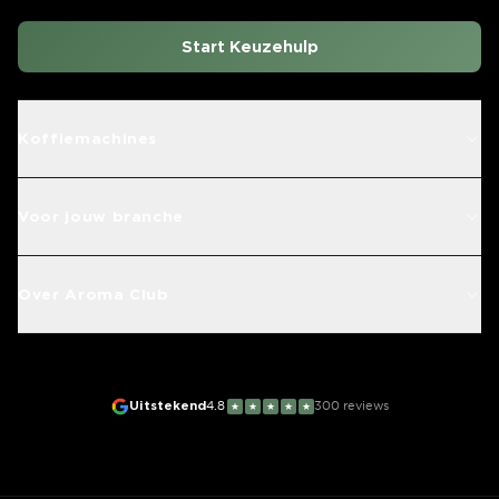
Start Keuzehulp
Koffiemachines
Voor jouw branche
Over Aroma Club
Uitstekend
4.8
300
reviews
★
★
★
★
★