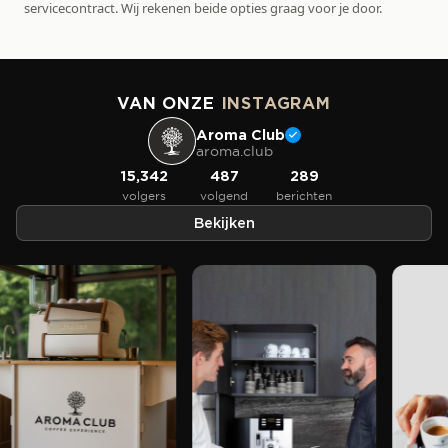
servicecontract. Wij rekenen beide opties graag voor je door.
VAN ONZE
INSTAGRAM
Aroma Club
aroma.club
15,342
487
289
volgers
volgend
berichten
Bekijken