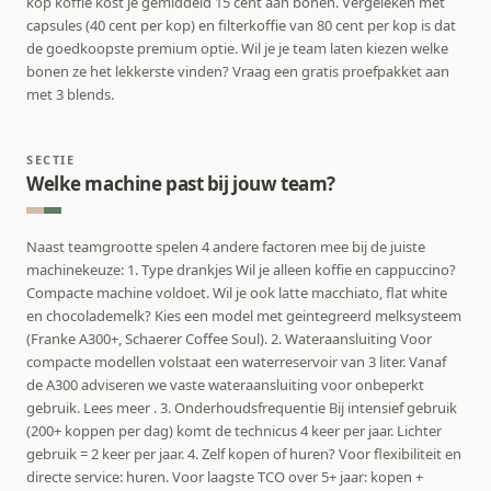
kop koffie kost je gemiddeld 15 cent aan bonen. Vergeleken met
capsules (40 cent per kop) en filterkoffie van 80 cent per kop is dat
de goedkoopste premium optie. Wil je je team laten kiezen welke
bonen ze het lekkerste vinden? Vraag een gratis proefpakket aan
met 3 blends.
SECTIE
Welke machine past bij jouw team?
Naast teamgrootte spelen 4 andere factoren mee bij de juiste
machinekeuze: 1. Type drankjes Wil je alleen koffie en cappuccino?
Compacte machine voldoet. Wil je ook latte macchiato, flat white
en chocolademelk? Kies een model met geintegreerd melksysteem
(Franke A300+, Schaerer Coffee Soul). 2. Wateraansluiting Voor
compacte modellen volstaat een waterreservoir van 3 liter. Vanaf
de A300 adviseren we vaste wateraansluiting voor onbeperkt
gebruik. Lees meer . 3. Onderhoudsfrequentie Bij intensief gebruik
(200+ koppen per dag) komt de technicus 4 keer per jaar. Lichter
gebruik = 2 keer per jaar. 4. Zelf kopen of huren? Voor flexibiliteit en
directe service: huren. Voor laagste TCO over 5+ jaar: kopen +