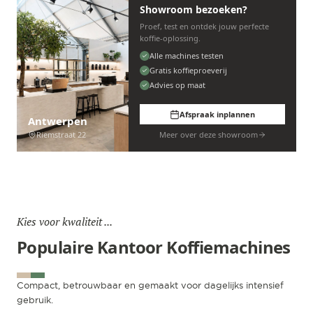
Showroom bezoeken?
Proef, test en ontdek jouw perfecte
koffie-oplossing.
Alle machines testen
Gratis koffieproeverij
Advies op maat
Afspraak inplannen
Antwerpen
Riemstraat 22
Meer over deze showroom
Kies voor kwaliteit ...
Populaire Kantoor Koffiemachines
Compact, betrouwbaar en gemaakt voor dagelijks intensief
gebruik.