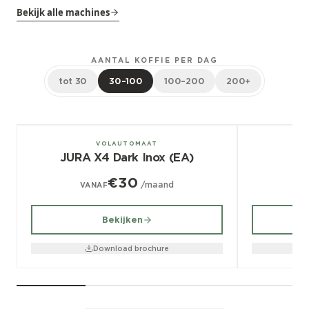
Bekijk alle machines
AANTAL KOFFIE PER DAG
tot 30
30–100
100–200
200+
± 100/dag
± 70/dag
VOLAUTOMAAT
JURA X4 Dark Inox (EA)
€30
/maand
VANAF
V
Bekijken
Download brochure