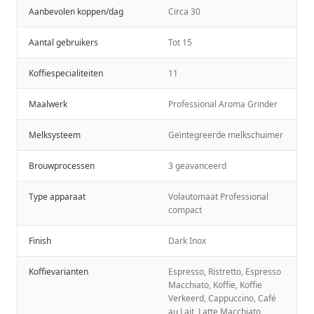
Aanbevolen koppen/dag
Circa 30
Aantal gebruikers
Tot 15
Koffiespecialiteiten
11
Maalwerk
Professional Aroma Grinder
Melksysteem
Geïntegreerde melkschuimer
Brouwprocessen
3 geavanceerd
Type apparaat
Volautomaat Professional
compact
Finish
Dark Inox
Koffievarianten
Espresso, Ristretto, Espresso
Macchiato, Koffie, Koffie
Verkeerd, Cappuccino, Café
au Lait, Latte Macchiato,