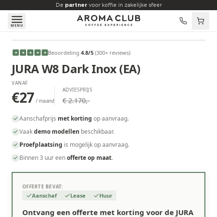
Skip to main content
De
partner
voor koffie in zakelijke sfeer
MENU
VANAF
Beoordeling
4.8
/5
(
300
+ reviews
)
★
★
★
★
★
€27
/maand
JURA W8 Dark Inox (EA)
VANAF
ADVIESPRIJS
€27
€ 2.170,-
/ maand
Aanschafprijs
met korting
op aanvraag.
Vaak
demo modellen
beschikbaar.
Proefplaatsing
is mogelijk op aanvraag.
Binnen 3 uur een
offerte op maat
.
OFFERTE BEVAT:
Aanschaf
Lease
Huur
Ontvang een offerte met korting voor de JURA