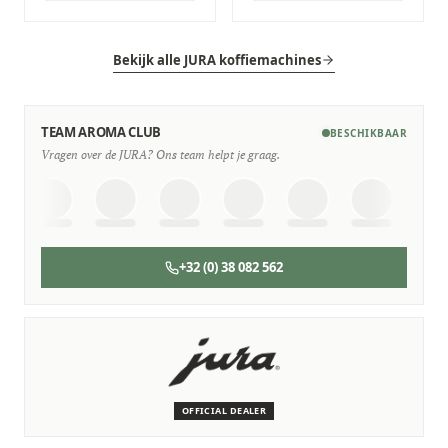
Bekijk alle JURA koffiemachines
TEAM AROMA CLUB
BESCHIKBAAR
Vragen over de JURA? Ons team helpt je graag.
+32 (0) 38 082 562
SERVICE & ONDERHOUD
Wij staan voor je klaar
Deskundige monteurs die verstand hebben van JURA
machines.
OFFICIAL DEALER
Persoonlijk, snel en zonder gedoe.