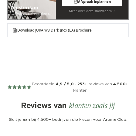
Afspraak inplannen
Amsterdam
Meer over deze showroom
Pedro de Medinalaan 53
Download JURA W8 Dark Inox (EA) Brochure
Beoordeeld
·
reviews van
4,9 / 5,0
253+
4.500+
klanten
klanten zoals jij
Reviews van
Sluit je aan bij 4.500+ bedrijven die kiezen voor Aroma Club.