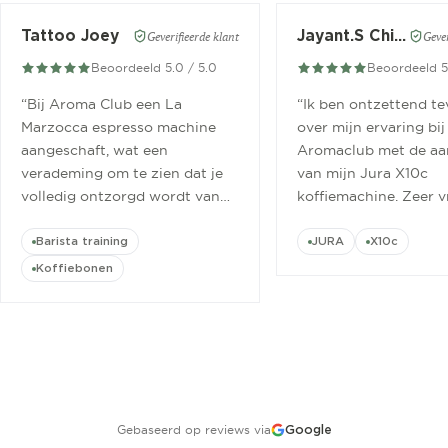
Tattoo Joey
Jayant.S Chitaroe
Geverifieerde klant
Gever
Beoordeeld 5.0 / 5.0
Beoordeeld 5
“
Bij Aroma Club een La
“
Ik ben ontzettend t
Marzocca espresso machine
over mijn ervaring bij
aangeschaft, wat een
Aromaclub met de aa
verademing om te zien dat je
van mijn Jura X10c
volledig ontzorgd wordt van
koffiemachine. Zeer v
aanschaf tot aan barista
ontvangen.
”
cursus.
”
Barista training
JURA
X10c
Koffiebonen
Gebaseerd op reviews via
Google