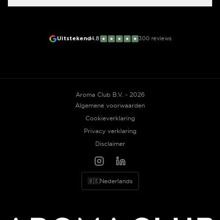
Uitstekend
4.8
300
reviews
★
★
★
★
★
Aroma Club B.V. - 2026
Algemene voorwaarden
Cookieverklaring
Privacy verklaring
Disclaimer
🇧🇪
Nederlands