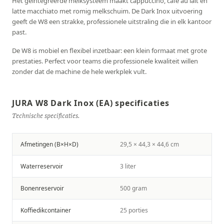
Het geïntegreerde melksysteem maakt cappuccino, café au lait en
latte macchiato met romig melkschuim. De Dark Inox uitvoering
geeft de W8 een strakke, professionele uitstraling die in elk kantoor
past.
De W8 is mobiel en flexibel inzetbaar: een klein formaat met grote
prestaties. Perfect voor teams die professionele kwaliteit willen
zonder dat de machine de hele werkplek vult.
JURA W8 Dark Inox (EA) specificaties
Technische specificaties.
Afmetingen (B×H×D)
29,5 × 44,3 × 44,6 cm
Waterreservoir
3 liter
Bonenreservoir
500 gram
Koffiedikcontainer
25 porties