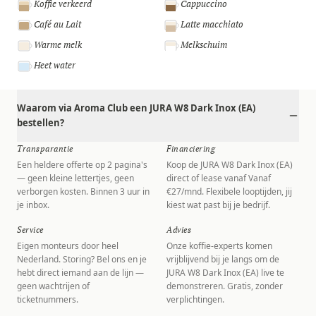
Koffie verkeerd
Cappuccino
Café au Lait
Latte macchiato
Warme melk
Melkschuim
Heet water
Waarom via Aroma Club een JURA W8 Dark Inox (EA)
bestellen?
Transparantie
Financiering
Een heldere offerte op 2 pagina's
Koop de JURA W8 Dark Inox (EA)
— geen kleine lettertjes, geen
direct of lease vanaf Vanaf
verborgen kosten. Binnen 3 uur in
€27/mnd. Flexibele looptijden, jij
je inbox.
kiest wat past bij je bedrijf.
Service
Advies
Eigen monteurs door heel
Onze koffie-experts komen
Nederland. Storing? Bel ons en je
vrijblijvend bij je langs om de
hebt direct iemand aan de lijn —
JURA W8 Dark Inox (EA) live te
geen wachtrijen of
demonstreren. Gratis, zonder
ticketnummers.
verplichtingen.