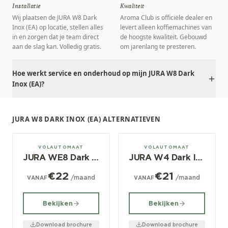
Installatie
Kwaliteit
Wij plaatsen de JURA W8 Dark
Aroma Club is officiële dealer en
Inox (EA) op locatie, stellen alles
levert alleen koffiemachines van
in en zorgen dat je team direct
de hoogste kwaliteit. Gebouwd
aan de slag kan. Volledig gratis.
om jarenlang te presteren.
Hoe werkt service en onderhoud op mijn JURA W8 Dark
Inox (EA)?
JURA W8 DARK INOX (EA) ALTERNATIEVEN
± 30/dag
± 30/dag
VOLAUTOMAAT
VOLAUTOMAAT
JURA WE8 Dark Inox (EA)
JURA W4 Dark Inox (EA)
€22
€21
/maand
/maand
VANAF
VANAF
Bekijken
Bekijken
Download brochure
Download brochure