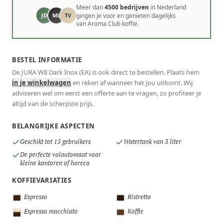
Meer dan
4500 bedrijven
in Nederland
JD
ML
TV
gingen je voor en genieten dagelijks
van Aroma Club koffie.
BESTEL INFORMATIE
De JURA W8 Dark Inox (EA) is ook direct te bestellen. Plaats hem
in je winkelwagen
en reken af wanneer het jou uitkomt. Wij
adviseren wel om eerst een offerte aan te vragen, zo profiteer je
altijd van de scherpste prijs.
BELANGRIJKE ASPECTEN
Geschikt tot 15 gebruikers
Watertank van 3 liter
De perfecte volautomaat voor
kleine kantoren of horeca
KOFFIEVARIATIES
Espresso
Ristretto
Espresso macchiato
Koffie