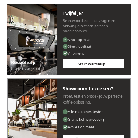
Twijfel je?
Beantwoord een paar vragen en
ontvang direct een persoonlijk
machineadvies.
Advies op maat
Direct resultaat
Vrijblijvend
Keuzehulp
Start keuzehulp
In 2 minuten klaar
Showroom bezoeken?
Proef, test en ontdek jouw perfecte
koffie-oplossing.
Alle machines testen
Gratis koffieproeverij
Advies op maat