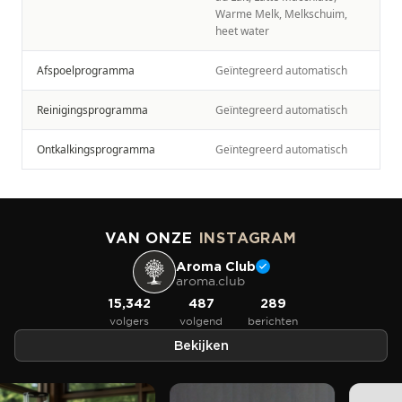
Warme Melk, Melkschuim,
heet water
Afspoelprogramma
Geïntegreerd automatisch
Reinigingsprogramma
Geïntegreerd automatisch
Ontkalkingsprogramma
Geïntegreerd automatisch
VAN ONZE
INSTAGRAM
Aroma Club
aroma.club
15,342
487
289
volgers
volgend
berichten
Bekijken