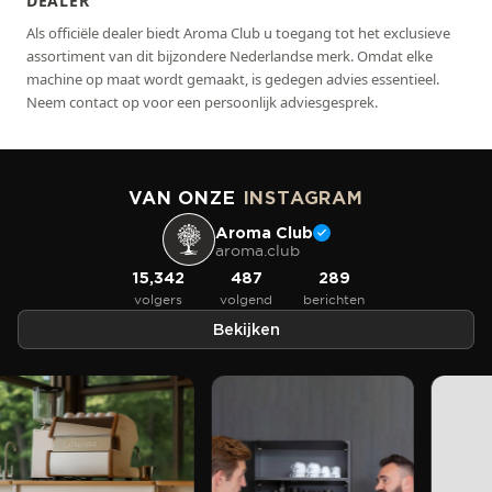
DEALER
Als officiële dealer biedt Aroma Club u toegang tot het exclusieve
assortiment van dit bijzondere Nederlandse merk. Omdat elke
machine op maat wordt gemaakt, is gedegen advies essentieel.
Neem contact op voor een persoonlijk adviesgesprek.
VAN ONZE
INSTAGRAM
Aroma Club
aroma.club
15,342
487
289
volgers
volgend
berichten
Bekijken