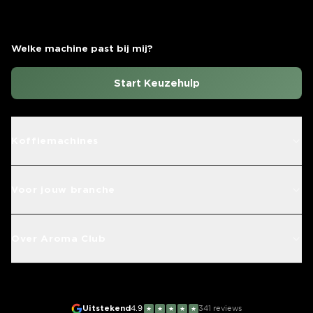
Welke machine past bij mij?
Start Keuzehulp
Koffiemachines
Voor jouw branche
Over Aroma Club
Uitstekend
4.9
341
reviews
★
★
★
★
★