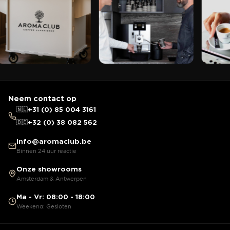
Neem contact op
🇳🇱
+31 (0) 85 004 3161
🇧🇪
+32 (0) 38 082 562
info@aromaclub.be
Binnen 24 uur reactie
Onze showrooms
Amsterdam & Antwerpen
Ma - Vr: 08:00 - 18:00
Weekend: Gesloten