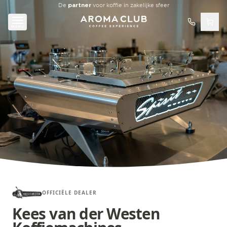
Skip to main content
De
partner
voor koffie in zakelijke sfeer
MENU
OFFICIËLE DEALER
Kees van der Westen