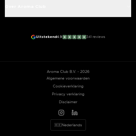
Over Aroma Club
Uitstekend
4.9
341
reviews
★
★
★
★
★
Aroma Club B.V. - 2026
Algemene voorwaarden
Cookieverklaring
Privacy verklaring
Disclaimer
🇧🇪
Nederlands