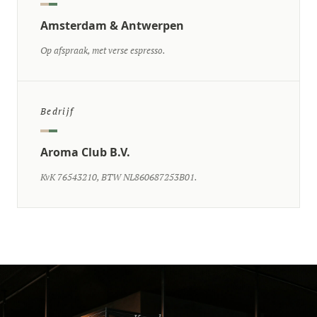
Amsterdam & Antwerpen
Op afspraak, met verse espresso.
Bedrijf
Aroma Club B.V.
KvK 76543210, BTW NL860687253B01.