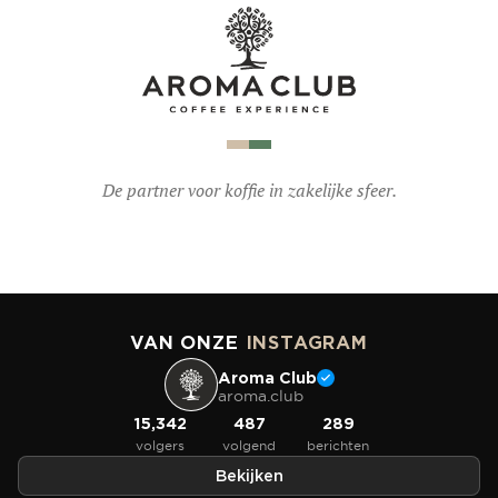
De partner voor koffie in zakelijke sfeer.
VAN ONZE
INSTAGRAM
Aroma Club
aroma.club
15,342
487
289
volgers
volgend
berichten
Bekijken