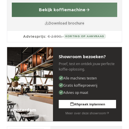
Bekijk koffiemachine
Download brochure
Adviesprijs:
€ 2.890,-
KORTING OP AANVRAAG
Showroom bezoeken?
Proef, test en ontdek jouw perfecte
koffie-oplossing.
Alle machines testen
Gratis koffieproeverij
Advies op maat
Afspraak inplannen
Amsterdam
Meer over deze showroom
Pedro de Medinalaan 53