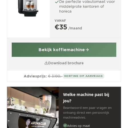
De perfecte volautomaat voor
middelgrote kantoren of
horeca
VANAF
€35
/maand
Bekijk koffiemachine
Download brochure
Adviesprijs:
€ 3.190,-
KORTING OP AANVRAAG
Welke machine past bij
jou?
Beantwoord een paar vragen en
ontvang direct een persoonlijk
machineadvies.
Advies op maat