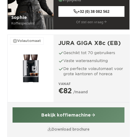
+32 (0) 38 082 562
Sophie
Of stel een vraag
Koffiespecialist
Volautomaat
JURA GIGA X8c (EB)
Geschikt tot 70 gebruikers
Vaste wateraansluiting
De perfecte volautomaat voor
grote kantoren of horeca
VANAF
€82
/maand
Bekijk koffiemachine
Download brochure