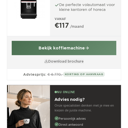
De perfecte volautomaat voor
kleine kantoren of horeca
VANAF
€117
/maand
Bekijk koffiemachine
Download brochure
Adviesprijs:
€ 6.770,-
KORTING OP AANVRAAG
NU ONLINE
Advies nodig?
Onze specialisten denken met je mee en
kiezen de juiste machine.
Persoonlijk advies
Direct antwoord