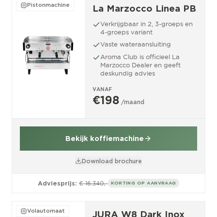
Pistonmachine
La Marzocco Linea PB
Verkrijgbaar in 2, 3-groeps en
4-groeps variant
Vaste wateraansluiting
Aroma Club is officieel La
Marzocco Dealer en geeft
deskundig advies
VANAF
€198
/maand
Bekijk koffiemachine
Download brochure
Adviesprijs:
€ 16.340,-
KORTING OP AANVRAAG
Volautomaat
JURA W8 Dark Inox