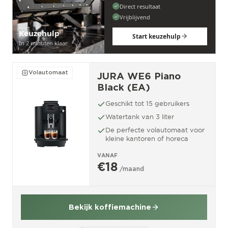
Direct resultaat
Vrijblijvend
Keuzehulp
Start keuzehulp
In 2 minuten klaar
Volautomaat
JURA WE6 Piano
Black (EA)
Geschikt tot 15 gebruikers
Watertank van 3 liter
De perfecte volautomaat voor
kleine kantoren of horeca
VANAF
€18
/maand
Bekijk koffiemachine