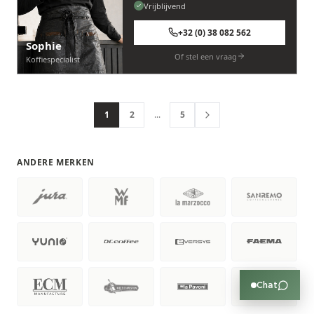
Vrijblijvend
+32 (0) 38 082 562
Sophie
Of stel een vraag
Koffiespecialist
1
2
...
5
ANDERE MERKEN
Chat