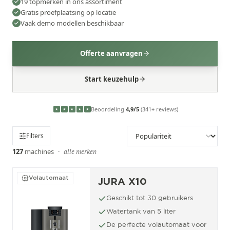
19 topmerken in ons assortiment
Gratis proefplaatsing op locatie
Vaak demo modellen beschikbaar
Offerte aanvragen
Start keuzehulp
Beoordeling
4,9/5
(341+ reviews)
★
★
★
★
★
Filters
127
machines
·
alle merken
Volautomaat
JURA X10
Geschikt tot 30 gebruikers
Watertank van 5 liter
De perfecte volautomaat voor