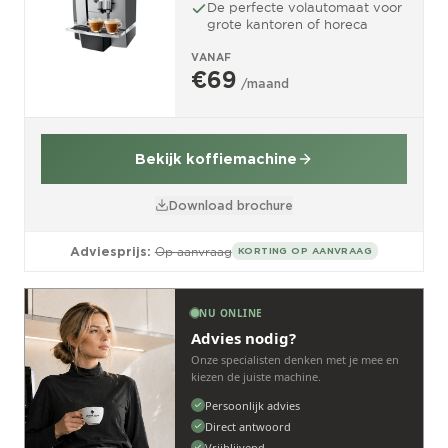
De perfecte volautomaat voor
grote kantoren of horeca
VANAF
€69
/maand
Bekijk koffiemachine
Download brochure
Adviesprijs:
Op aanvraag
KORTING OP AANVRAAG
NU ONLINE
Advies nodig?
Onze specialisten denken met je mee en
kiezen de juiste machine.
Persoonlijk advies
Direct antwoord
Vrijblijvend