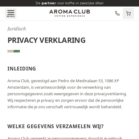
Skip to main content
De
partner
voor koffie in zakelijke sfeer
MENU
Juridisch
PRIVACY VERKLARING
INLEIDING
Aroma Club, gevestigd aan Pedro de Medinalaan 53, 1086 XP
Amsterdam, is verantwoordelijk voor de verwerking van
persoonsgegevens zoals weergegeven in deze privacyverklaring.
Wij respecteren je privacy en zorgen ervoor dat de persoonlijke
informatie die je ons verschaft vertrouwelijk wordt behandeld.
WELKE GEGEVENS VERZAMELEN WIJ?
Aroma Club verwerkt je persoonsgegevens doordat je gebruik