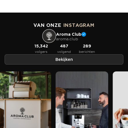
VAN ONZE
INSTAGRAM
Aroma Club
aroma.club
15,342
487
289
volgers
volgend
berichten
Bekijken