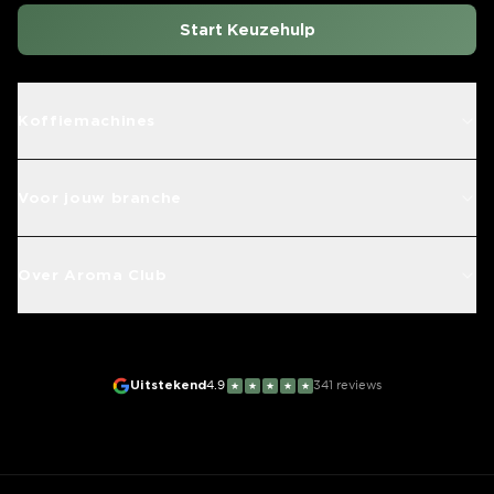
Start Keuzehulp
Koffiemachines
Voor jouw branche
Over Aroma Club
Uitstekend
4.9
341
reviews
★
★
★
★
★