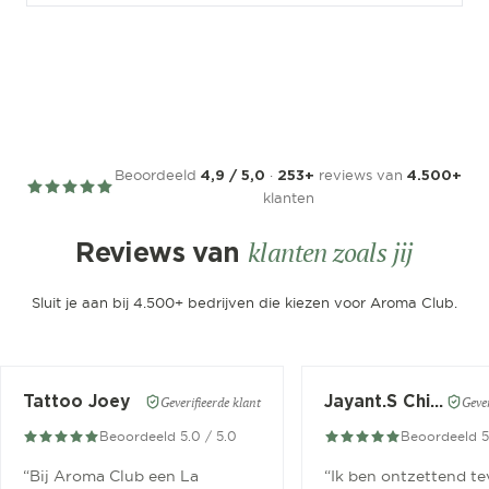
Beoordeeld
·
reviews van
4,9 / 5,0
253+
4.500+
klanten
klanten zoals jij
Reviews van
Sluit je aan bij 4.500+ bedrijven die kiezen voor Aroma Club.
Tattoo Joey
Jayant.S Chitaroe
Geverifieerde klant
Gever
Beoordeeld 5.0 / 5.0
Beoordeeld 5
“
Bij Aroma Club een La
“
Ik ben ontzettend t