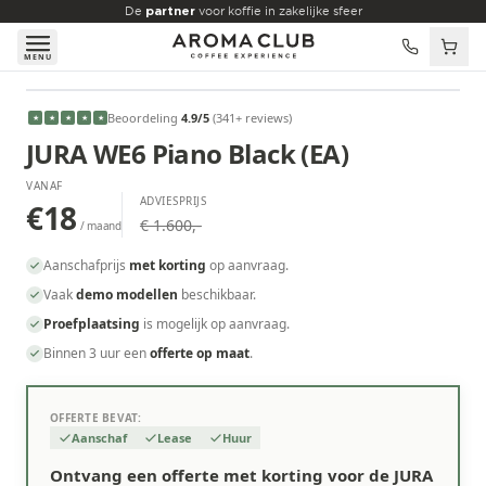
Skip to main content
De
partner
voor koffie in zakelijke sfeer
MENU
VANAF
Beoordeling
4.9
/5
(
341
+ reviews
)
★
★
★
★
★
€18
/maand
JURA WE6 Piano Black (EA)
VANAF
ADVIESPRIJS
€18
€ 1.600,-
/ maand
Aanschafprijs
met korting
op aanvraag.
Vaak
demo modellen
beschikbaar.
Proefplaatsing
is mogelijk op aanvraag.
Binnen 3 uur een
offerte op maat
.
OFFERTE BEVAT:
Aanschaf
Lease
Huur
Ontvang een offerte met korting voor de JURA