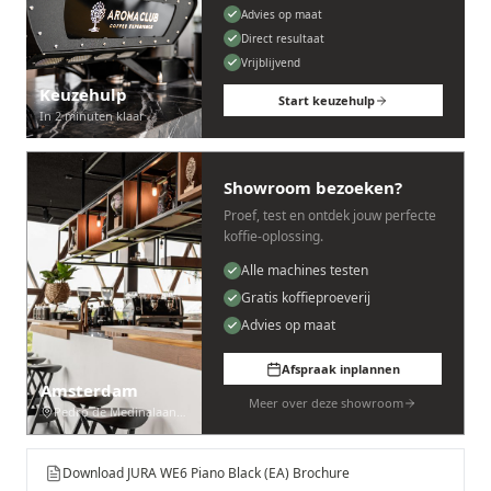
Advies op maat
Direct resultaat
Vrijblijvend
Keuzehulp
Start keuzehulp
In 2 minuten klaar
Showroom bezoeken?
Proef, test en ontdek jouw perfecte
koffie-oplossing.
Alle machines testen
Gratis koffieproeverij
Advies op maat
Afspraak inplannen
Amsterdam
Meer over deze showroom
Pedro de Medinalaan 53
Download JURA WE6 Piano Black (EA) Brochure