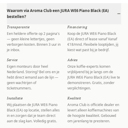
Waarom via Aroma Club een JURA WE6 Piano Black (EA)
bestellen?
Transparantie
Financiering
Een heldere offerte op 2 pagina's
Koop de JURA WE6 Piano Black
— geen kleine lettertjes, geen
(EA) direct of lease vanaf Vanaf
verborgen kosten. Binnen 3 uur in
€18/mnd. Flexibele looptijden, jij
je inbox.
kiest wat past bij je bedrijf.
Service
Advies
Eigen monteurs door heel
Onze koffie-experts komen
Nederland. Storing? Bel ons en je
vrijblijvend bij je langs om de
hebt direct iemand aan de lijn —
JURA WE6 Piano Black (EA) live te
geen wachtrijen of
demonstreren. Gratis, zonder
ticketnummers.
verplichtingen.
Installatie
Kwaliteit
Wij plaatsen de JURA WE6 Piano
Aroma Club is officiële dealer en
Black (EA) op locatie, stellen alles
levert alleen koffiemachines van
in en zorgen dat je team direct
de hoogste kwaliteit. Gebouwd
aan de slag kan. Volledig gratis.
om jarenlang te presteren.