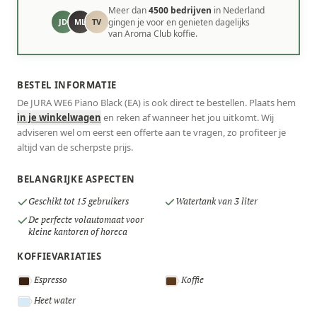
Meer dan
4500 bedrijven
in Nederland
JD
ML
TV
gingen je voor en genieten dagelijks
van Aroma Club koffie.
BESTEL INFORMATIE
De JURA WE6 Piano Black (EA) is ook direct te bestellen. Plaats hem
in je winkelwagen
en reken af wanneer het jou uitkomt. Wij
adviseren wel om eerst een offerte aan te vragen, zo profiteer je
altijd van de scherpste prijs.
BELANGRIJKE ASPECTEN
Geschikt tot 15 gebruikers
Watertank van 3 liter
De perfecte volautomaat voor
kleine kantoren of horeca
KOFFIEVARIATIES
Espresso
Koffie
Heet water