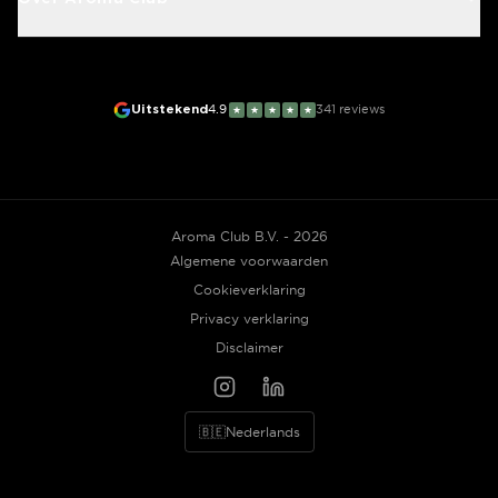
Uitstekend
4.9
341
reviews
★
★
★
★
★
Aroma Club B.V. - 2026
Algemene voorwaarden
Cookieverklaring
Privacy verklaring
Disclaimer
🇧🇪
Nederlands