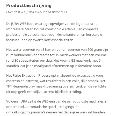
Productbeschrijving
Over de JURA JURA WE6 Piano Black (EA).
De JURA WE6 is de waardige opvolger van de legendarische
Impressa XF50 en bouwt voort op die erfenis. Een compacte
professionele volautomaat voor kleine kantoren en horeca die
focus houden op zwarte koffiespecialiteiten.
Het waterreservoir van 3 liter en bonenreservoir van 500 gram zijn
ruim voldoende voor teams tot 15 medewerkers met een volume
rond 30 specialiteiten per dag. Het Aroma G3 maalwerk met 6
standen laat je de maalgraad afstemmen op je favoriete boon.
Het Pulse Extraction Process optimaliseert de extractietijd voor
espresso en ristretto, wat resulteert in een volle, rijke smaak. Het
TFT kleurendisplay maakt bediening overzichtelijk en de verlichte
uitloop geeft een stijlvol accent bij elke bereiding.
Volgens JURA zelf is de WE6 een van de eenvoudigste machines in
onderhoud. Automatische spoel-, reinigings- en
ontkalkingsprogramma's nemen het dagelijkse werk uit handen,