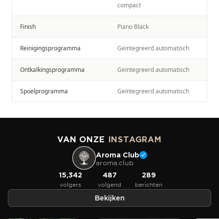
compact
Finish
Piano Black
Reinigingsprogramma
Geïntegreerd automatisch
Ontkalkingsprogramma
Geïntegreerd automatisch
Spoelprogramma
Geïntegreerd automatisch
VAN ONZE
INSTAGRAM
Aroma Club
aroma.club
15,342
487
289
volgers
volgend
berichten
Bekijken