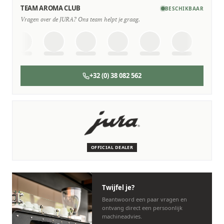
TEAM AROMA CLUB
BESCHIKBAAR
Vragen over de JURA? Ons team helpt je graag.
+32 (0) 38 082 562
SERVICE & ONDERHOUD
Wij staan voor je klaar
Deskundige monteurs die verstand hebben van JURA
machines.
OFFICIAL DEALER
Persoonlijk, snel en zonder gedoe.
Twijfel je?
Beantwoord een paar vragen en
ontvang direct een persoonlijk
machineadvies.