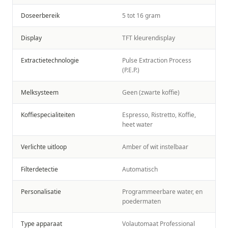
Doseerbereik
5 tot 16 gram
Display
TFT kleurendisplay
Extractietechnologie
Pulse Extraction Process
(P.E.P.)
Melksysteem
Geen (zwarte koffie)
Koffiespecialiteiten
Espresso, Ristretto, Koffie,
heet water
Verlichte uitloop
Amber of wit instelbaar
Filterdetectie
Automatisch
Personalisatie
Programmeerbare water, en
poedermaten
Type apparaat
Volautomaat Professional