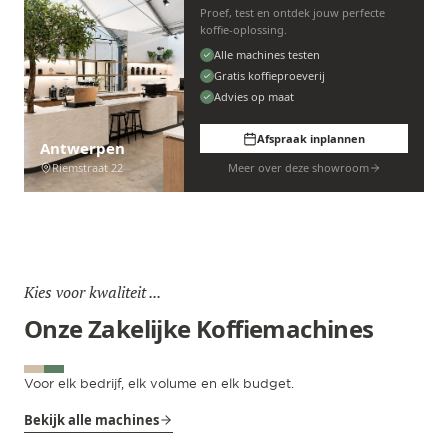
Proef, test en ontdek jouw perfecte
koffie-oplossing.
Alle machines testen
Gratis koffieproeverij
Advies op maat
Afspraak inplannen
Antwerpen
Riemstraat 22
Meer over deze showroom
Kies voor kwaliteit ...
Onze Zakelijke Koffiemachines
Voor elk bedrijf, elk volume en elk budget.
Bekijk alle machines