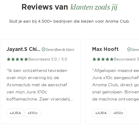
klanten zoals jij
Reviews van
Sluit je aan bij 4.500+ bedrijven die kiezen voor Aroma Club.
Jayant.S Chitaroe
Max Hooft
Geverifieerde klant
Gever
Beoordeeld 5.0 / 5.0
Beoordeeld 5
“
Ik ben ontzettend tevreden
“
Afgelopen maand ee
over mijn ervaring bij de
Jura x10c aangeschaft
Aromaclub met de aanschaf
Aroma Club, direct g
van mijn Jura X10c
snel geholpen. Binne
koffiemachine. Zeer vriendelijk
de machine ontvange
ontvangen.
”
geinstalleerd.
”
JURA
X10c
JURA
X10c