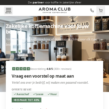
Skip to main content
De
partner
voor koffie in zakelijke sfeer
MENU
Zakelijke koffiemachine voor jouw
bedrijf
Volautomatische koffiemachine of espressomachine voor elk type
bedrijf.
Beoordeling
4.8
/5
(300+ reviews)
★
★
★
★
★
Vraag een voorstel op maat aan
Vertel ons over je bedrijf, wij maken een passend voorstel.
OFFERTE BEVAT:
Aanschaf
Lease
Huur
BESPAAR TOT 40%