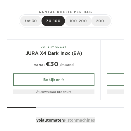
AANTAL KOFFIE PER DAG
tot 30
30–100
100–200
200+
± 100/dag
± 70/dag
VOLAUTOMAAT
JURA X4 Dark Inox (EA)
€30
/maand
VANAF
V
Bekijken
Download brochure
Volautomaten
Pistonmachines