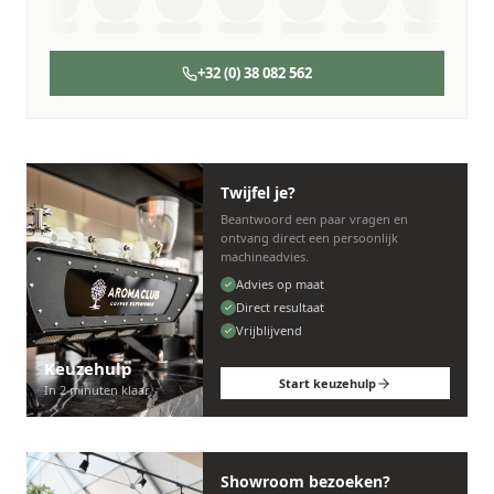
+32 (0) 38 082 562
Twijfel je?
Beantwoord een paar vragen en
ontvang direct een persoonlijk
machineadvies.
Advies op maat
Direct resultaat
Vrijblijvend
Keuzehulp
Start keuzehulp
In 2 minuten klaar
Showroom bezoeken?