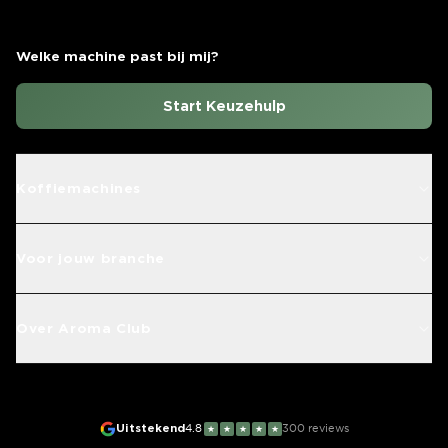
Welke machine past bij mij?
Start Keuzehulp
Koffiemachines
Voor jouw branche
Over Aroma Club
Uitstekend
4.8
300
reviews
★
★
★
★
★