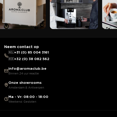
Neem contact op
🇳🇱
+31 (0) 85 004 3161
🇧🇪
+32 (0) 38 082 562
info@aromaclub.be
Binnen 24 uur reactie
Onze showrooms
Amsterdam & Antwerpen
Ma - Vr: 08:00 - 18:00
Weekend: Gesloten