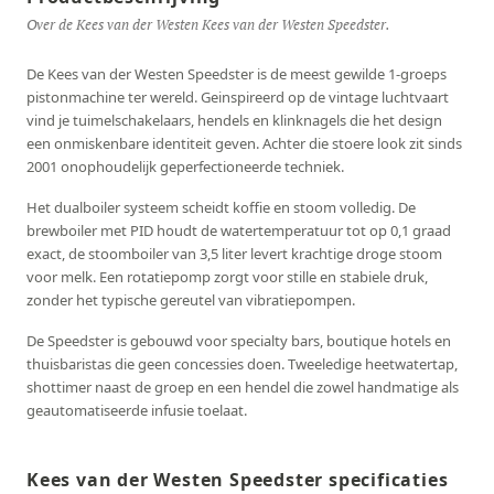
Over de Kees van der Westen Kees van der Westen Speedster.
De Kees van der Westen Speedster is de meest gewilde 1-groeps
pistonmachine ter wereld. Geinspireerd op de vintage luchtvaart
vind je tuimelschakelaars, hendels en klinknagels die het design
een onmiskenbare identiteit geven. Achter die stoere look zit sinds
2001 onophoudelijk geperfectioneerde techniek.
Het dualboiler systeem scheidt koffie en stoom volledig. De
brewboiler met PID houdt de watertemperatuur tot op 0,1 graad
exact, de stoomboiler van 3,5 liter levert krachtige droge stoom
voor melk. Een rotatiepomp zorgt voor stille en stabiele druk,
zonder het typische gereutel van vibratiepompen.
De Speedster is gebouwd voor specialty bars, boutique hotels en
thuisbaristas die geen concessies doen. Tweeledige heetwatertap,
shottimer naast de groep en een hendel die zowel handmatige als
geautomatiseerde infusie toelaat.
Kees van der Westen Speedster specificaties