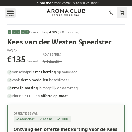
Skip to main content
De
partner
voor koffie in zakelijke sfeer
MENU
VANAF
Beoordeling
4.8
/5
(
300
+ reviews
)
★
★
★
★
★
€135
/maand
Kees van der Westen Speedster
VANAF
ADVIESPRIJS
€135
€ 12.220,-
/ maand
Aanschafprijs
met korting
op aanvraag.
Vaak
demo modellen
beschikbaar.
Proefplaatsing
is mogelijk op aanvraag.
Binnen 3 uur een
offerte op maat
.
OFFERTE BEVAT:
Aanschaf
Lease
Huur
Ontvang een offerte met korting voor de Kees