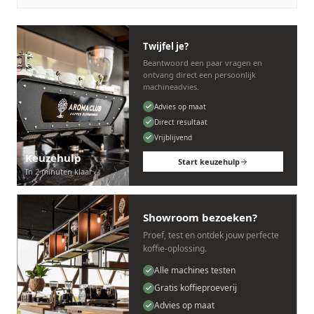
Twijfel je?
Beantwoord een paar vragen en
ontvang direct een persoonlijk
machineadvies.
Advies op maat
Direct resultaat
Vrijblijvend
Keuzehulp
Start keuzehulp
In 2 minuten klaar
Showroom bezoeken?
Proef, test en ontdek jouw perfecte
koffie-oplossing.
Alle machines testen
Gratis koffieproeverij
Advies op maat