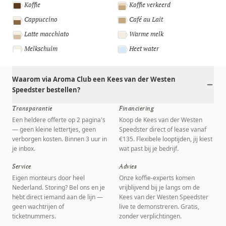
Koffie
Koffie verkeerd
Cappuccino
Café au Lait
Latte macchiato
Warme melk
Melkschuim
Heet water
Waarom via Aroma Club een Kees van der Westen
Speedster bestellen?
Transparantie
Financiering
Een heldere offerte op 2 pagina's
Koop de Kees van der Westen
— geen kleine lettertjes, geen
Speedster direct of lease vanaf
verborgen kosten. Binnen 3 uur in
€135. Flexibele looptijden, jij kiest
je inbox.
wat past bij je bedrijf.
Service
Advies
Eigen monteurs door heel
Onze koffie-experts komen
Nederland. Storing? Bel ons en je
vrijblijvend bij je langs om de
hebt direct iemand aan de lijn —
Kees van der Westen Speedster
geen wachtrijen of
live te demonstreren. Gratis,
ticketnummers.
zonder verplichtingen.