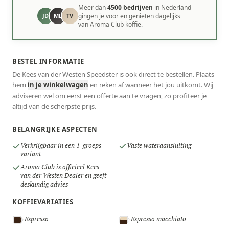
Meer dan
4500 bedrijven
in Nederland
JD
ML
TV
gingen je voor en genieten dagelijks
van Aroma Club koffie.
BESTEL INFORMATIE
De Kees van der Westen Speedster is ook direct te bestellen. Plaats
hem
in je winkelwagen
en reken af wanneer het jou uitkomt. Wij
adviseren wel om eerst een offerte aan te vragen, zo profiteer je
altijd van de scherpste prijs.
BELANGRIJKE ASPECTEN
Verkrijgbaar in een 1-groeps
Vaste wateraansluiting
variant
Aroma Club is officieel Kees
van der Westen Dealer en geeft
deskundig advies
KOFFIEVARIATIES
Espresso
Espresso macchiato