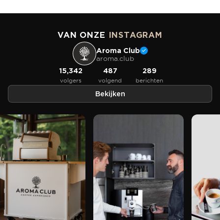
VAN ONZE
INSTAGRAM
Aroma Club
aroma.club
15,342
487
289
volgers
volgend
berichten
Bekijken