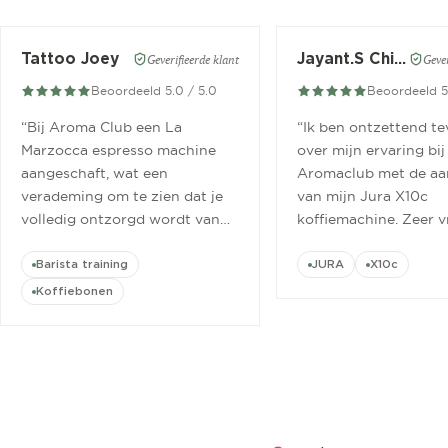
Tattoo Joey
Jayant.S Chitaroe
Geverifieerde klant
Gever
Beoordeeld 5.0 / 5.0
Beoordeeld 5
“
Bij Aroma Club een La
“
Ik ben ontzettend t
Marzocca espresso machine
over mijn ervaring bij
aangeschaft, wat een
Aromaclub met de aa
verademing om te zien dat je
van mijn Jura X10c
volledig ontzorgd wordt van
koffiemachine. Zeer v
aanschaf tot aan barista
ontvangen.
”
cursus.
”
Barista training
JURA
X10c
Koffiebonen