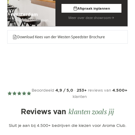
Afspraak inplannen
Amsterdam
Meer over deze showroom
Pedro de Medinalaan 53
Download Kees van der Westen Speedster Brochure
Beoordeeld
·
reviews van
4,9 / 5,0
253+
4.500+
klanten
klanten zoals jij
Reviews van
Sluit je aan bij 4.500+ bedrijven die kiezen voor Aroma Club.