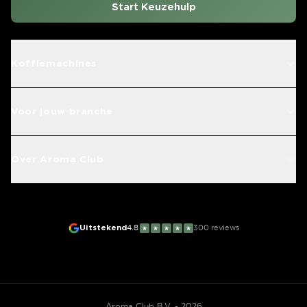
Start Keuzehulp
Koffiemachines
Voor jouw branche
Over Aroma Club
Uitstekend
4.8
300
reviews
★
★
★
★
★
Aroma Club B.V. - 2026