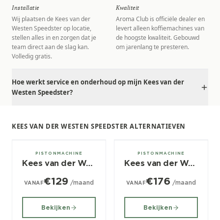
Installatie
Kwaliteit
Wij plaatsen de Kees van der
Aroma Club is officiële dealer en
Westen Speedster op locatie,
levert alleen koffiemachines van
stellen alles in en zorgen dat je
de hoogste kwaliteit. Gebouwd
team direct aan de slag kan.
om jarenlang te presteren.
Volledig gratis.
Hoe werkt service en onderhoud op mijn Kees van der
Westen Speedster?
KEES VAN DER WESTEN SPEEDSTER ALTERNATIEVEN
2, 3 groeps
2, 3 groeps
PISTONMACHINE
PISTONMACHINE
Kees van der Westen Mirage
Kees van der Westen Slim Jim
€129
€176
/maand
/maand
VANAF
VANAF
Bekijken
Bekijken