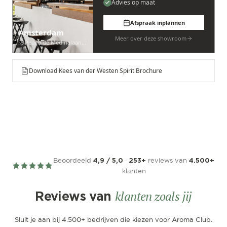
Advies op maat
Afspraak inplannen
Amsterdam
Meer over deze showroom
Pedro de Medinalaan 53
Download Kees van der Westen Spirit Brochure
Beoordeeld
·
reviews van
4,9 / 5,0
253+
4.500+
klanten
klanten zoals jij
Reviews van
Sluit je aan bij 4.500+ bedrijven die kiezen voor Aroma Club.