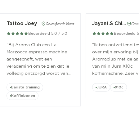
Tattoo Joey
Jayant.S Chitaroe
Geverifieerde klant
Gever
Beoordeeld 5.0 / 5.0
Beoordeeld 5
“
Bij Aroma Club een La
“
Ik ben ontzettend t
Marzocca espresso machine
over mijn ervaring bij
aangeschaft, wat een
Aromaclub met de aa
verademing om te zien dat je
van mijn Jura X10c
volledig ontzorgd wordt van
koffiemachine. Zeer v
aanschaf tot aan barista
ontvangen.
”
cursus.
”
Barista training
JURA
X10c
Koffiebonen