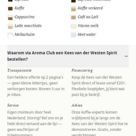
Koffie
Koffie verkeerd
Cappuccino
Café au Lait
Latte macchiato
Warme melk
Melkschuim
Heet water
Waarom via Aroma Club een Kees van der Westen Spirit
bestellen?
Transparantie
Financiering
Een heldere offerte op 2 pagina's
Koop de Kees van der Westen
— geen kleine lettertjes, geen
Spirit direct of lease vanaf €201.
verborgen kosten. Binnen 3 uur in
Flexibele looptijden, jij kiest wat
je inbox.
past bij je bedrijf.
Service
Advies
Eigen monteurs door heel
Onze koffie-experts komen
Nederland. Storing? Bel ons en je
vrijblijvend bij je langs om de
hebt direct iemand aan de lijn —
Kees van der Westen Spirit live te
geen wachtrijen of
demonstreren. Gratis, zonder
ticketnummers.
verplichtingen.