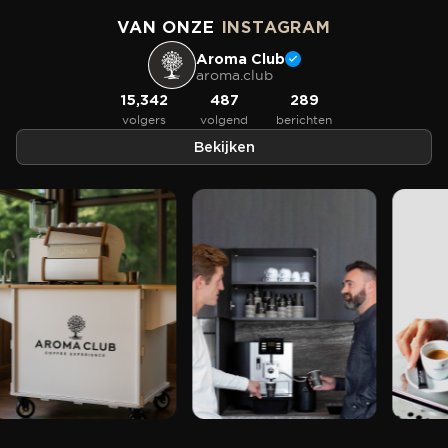
VAN ONZE
INSTAGRAM
Aroma Club
aroma.club
15,342
487
289
volgers
volgend
berichten
Bekijken