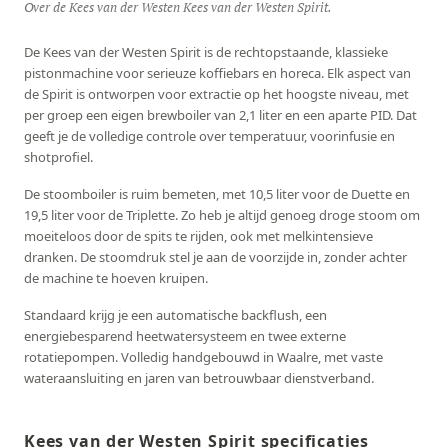
Over de Kees van der Westen Kees van der Westen Spirit.
De Kees van der Westen Spirit is de rechtopstaande, klassieke
pistonmachine voor serieuze koffiebars en horeca. Elk aspect van
de Spirit is ontworpen voor extractie op het hoogste niveau, met
per groep een eigen brewboiler van 2,1 liter en een aparte PID. Dat
geeft je de volledige controle over temperatuur, voorinfusie en
shotprofiel.
De stoomboiler is ruim bemeten, met 10,5 liter voor de Duette en
19,5 liter voor de Triplette. Zo heb je altijd genoeg droge stoom om
moeiteloos door de spits te rijden, ook met melkintensieve
dranken. De stoomdruk stel je aan de voorzijde in, zonder achter
de machine te hoeven kruipen.
Standaard krijg je een automatische backflush, een
energiebesparend heetwatersysteem en twee externe
rotatiepompen. Volledig handgebouwd in Waalre, met vaste
wateraansluiting en jaren van betrouwbaar dienstverband.
Kees van der Westen Spirit specificaties