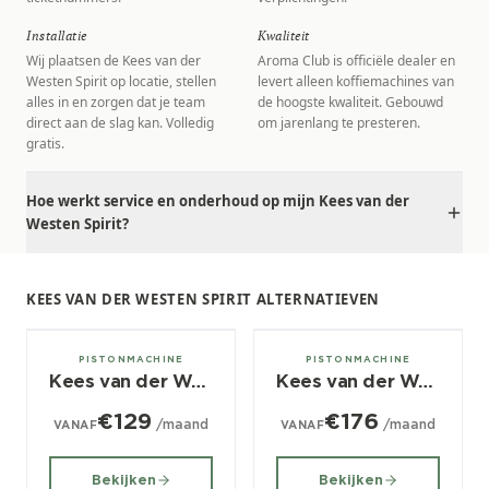
Installatie
Kwaliteit
Wij plaatsen de Kees van der
Aroma Club is officiële dealer en
Westen Spirit op locatie, stellen
levert alleen koffiemachines van
alles in en zorgen dat je team
de hoogste kwaliteit. Gebouwd
direct aan de slag kan. Volledig
om jarenlang te presteren.
gratis.
Hoe werkt service en onderhoud op mijn Kees van der
Westen Spirit?
KEES VAN DER WESTEN SPIRIT ALTERNATIEVEN
2, 3 groeps
2, 3 groeps
PISTONMACHINE
PISTONMACHINE
Kees van der Westen Mirage
Kees van der Westen Slim Jim
€129
€176
/maand
/maand
VANAF
VANAF
Bekijken
Bekijken