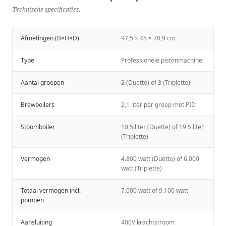
Technische specificaties.
Afmetingen (B×H×D)
97,5 × 45 × 70,9 cm
Type
Professionele pistonmachine
Aantal groepen
2 (Duette) of 3 (Triplette)
Brewboilers
2,1 liter per groep met PID
Stoomboiler
10,5 liter (Duette) of 19,5 liter
(Triplette)
Vermogen
4.800 watt (Duette) of 6.000
watt (Triplette)
Totaal vermogen incl.
7.000 watt of 9.100 watt
pompen
Aansluiting
400V krachtstroom