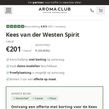
Skip to main content
De
partner
voor koffie in zakelijke sfeer
MENU
VANAF
Beoordeling
4.9
/5
(
341
+ reviews
)
★
★
★
★
★
€201
/maand
Kees van der Westen Spirit
VANAF
ADVIESPRIJS
€201
€ 20.690,-
/ maand
Aanschafprijs
met korting
op aanvraag.
Vaak
demo modellen
beschikbaar.
Proefplaatsing
is mogelijk op aanvraag.
Binnen 3 uur een
offerte op maat
.
OFFERTE BEVAT:
Aanschaf
Lease
Huur
Ontvang een offerte met korting voor de Kees