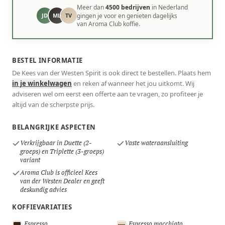
Meer dan
4500 bedrijven
in Nederland
JD
ML
TV
gingen je voor en genieten dagelijks
van Aroma Club koffie.
BESTEL INFORMATIE
De Kees van der Westen Spirit is ook direct te bestellen. Plaats hem
in je winkelwagen
en reken af wanneer het jou uitkomt. Wij
adviseren wel om eerst een offerte aan te vragen, zo profiteer je
altijd van de scherpste prijs.
BELANGRIJKE ASPECTEN
Verkrijgbaar in Duette (2-
Vaste wateraansluiting
groeps) en Triplette (3-groeps)
variant
Aroma Club is officieel Kees
van der Westen Dealer en geeft
deskundig advies
KOFFIEVARIATIES
Espresso
Espresso macchiato