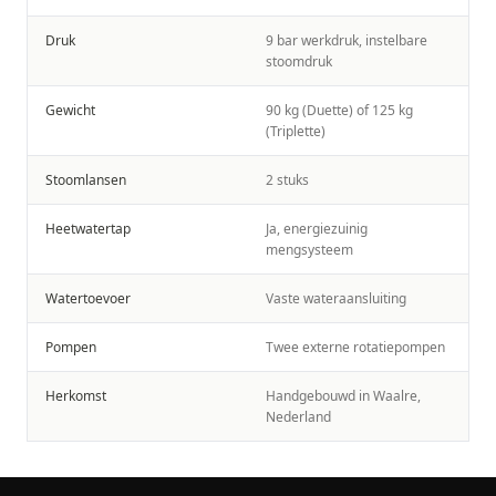
Druk
9 bar werkdruk, instelbare
stoomdruk
Gewicht
90 kg (Duette) of 125 kg
(Triplette)
Stoomlansen
2 stuks
Heetwatertap
Ja, energiezuinig
mengsysteem
Watertoevoer
Vaste wateraansluiting
Pompen
Twee externe rotatiepompen
Herkomst
Handgebouwd in Waalre,
Nederland