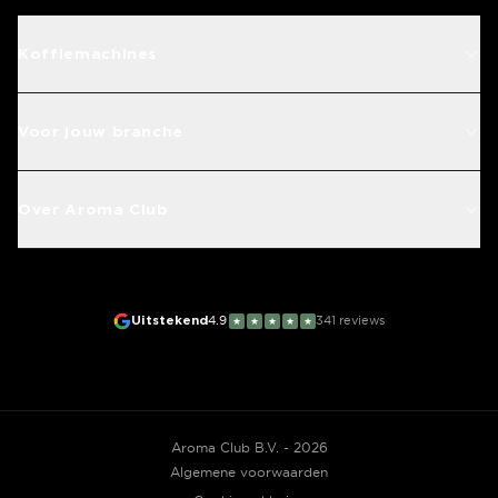
Koffiemachines
Voor jouw branche
Over Aroma Club
Uitstekend
4.9
341
reviews
★
★
★
★
★
Aroma Club B.V. - 2026
Algemene voorwaarden