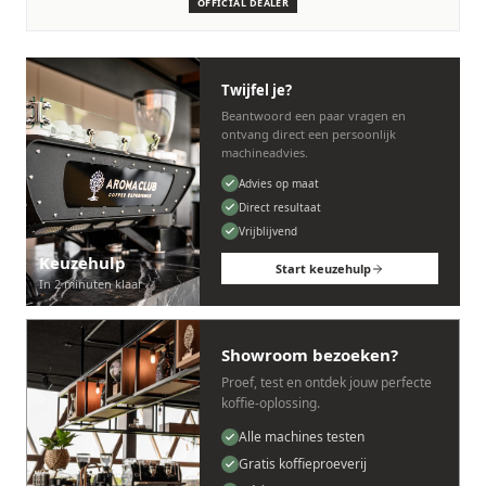
OFFICIAL DEALER
Persoonlijk, snel en zonder gedoe.
Twijfel je?
Beantwoord een paar vragen en
ontvang direct een persoonlijk
machineadvies.
Advies op maat
Direct resultaat
Vrijblijvend
Keuzehulp
Start keuzehulp
In 2 minuten klaar
Showroom bezoeken?
Proef, test en ontdek jouw perfecte
koffie-oplossing.
Alle machines testen
Gratis koffieproeverij