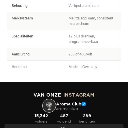
Behuizing
Verfijnd aluminium
Melksysteem
Melitta TopFoam, consistent
microschuim
Specialiteiten
12 plus dranken,
programmeerbaar
Aansluiting
230 of 400 volt
Herkomst
Made in Germany
VAN ONZE
INSTAGRAM
Aroma Club
aroma.club
15,342
487
289
volgers
volgend
berichten