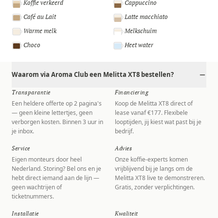
Koffie verkeerd
Cappuccino
Café au Lait
Latte macchiato
Warme melk
Melkschuim
Choco
Heet water
Waarom via Aroma Club een Melitta XT8 bestellen?
Transparantie
Financiering
Een heldere offerte op 2 pagina's
Koop de Melitta XT8 direct of
— geen kleine lettertjes, geen
lease vanaf €177. Flexibele
verborgen kosten. Binnen 3 uur in
looptijden, jij kiest wat past bij je
je inbox.
bedrijf.
Service
Advies
Eigen monteurs door heel
Onze koffie-experts komen
Nederland. Storing? Bel ons en je
vrijblijvend bij je langs om de
hebt direct iemand aan de lijn —
Melitta XT8 live te demonstreren.
geen wachtrijen of
Gratis, zonder verplichtingen.
ticketnummers.
Installatie
Kwaliteit