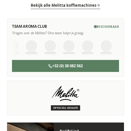
Bekijk alle Melitta koffiemachines
TEAM AROMA CLUB
BESCHIKBAAR
Vragen over de Melitta? Ons team helpt je graag.
+32 (0) 38 082 562
SERVICE & ONDERHOUD
Wij staan voor je klaar
Deskundige monteurs die verstand hebben van Melitta
machines.
OFFICIAL DEALER
Persoonlijk, snel en zonder gedoe.