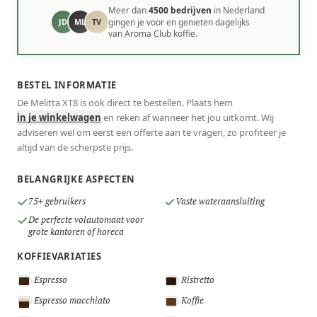
Meer dan
4500 bedrijven
in Nederland
JD
ML
TV
gingen je voor en genieten dagelijks
van Aroma Club koffie.
BESTEL INFORMATIE
De Melitta XT8 is ook direct te bestellen. Plaats hem
in je winkelwagen
en reken af wanneer het jou uitkomt. Wij
adviseren wel om eerst een offerte aan te vragen, zo profiteer je
altijd van de scherpste prijs.
BELANGRIJKE ASPECTEN
75+ gebruikers
Vaste wateraansluiting
De perfecte volautomaat voor
grote kantoren of horeca
KOFFIEVARIATIES
Espresso
Ristretto
Espresso macchiato
Koffie