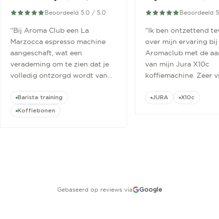
Beoordeeld 5.0 / 5.0
Beoordeeld 5
“
Bij Aroma Club een La
“
Ik ben ontzettend t
Marzocca espresso machine
over mijn ervaring bij
aangeschaft, wat een
Aromaclub met de aa
verademing om te zien dat je
van mijn Jura X10c
volledig ontzorgd wordt van
koffiemachine. Zeer v
aanschaf tot aan barista
ontvangen.
”
cursus.
”
Barista training
JURA
X10c
Koffiebonen
Gebaseerd op reviews via
Google