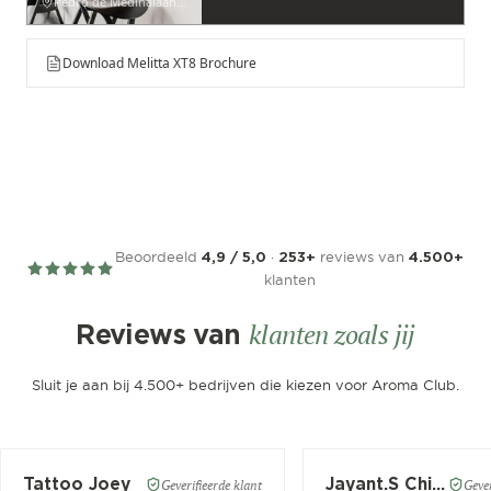
Pedro de Medinalaan 53
Download Melitta XT8 Brochure
Beoordeeld
·
reviews van
4,9 / 5,0
253+
4.500+
klanten
klanten zoals jij
Reviews van
Sluit je aan bij 4.500+ bedrijven die kiezen voor Aroma Club.
Tattoo Joey
Jayant.S Chitaroe
Geverifieerde klant
Gever