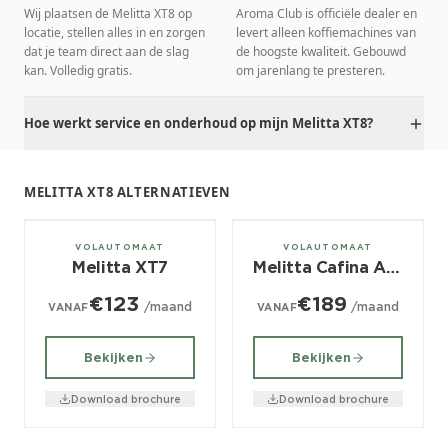
Wij plaatsen de Melitta XT8 op
Aroma Club is officiële dealer en
locatie, stellen alles in en zorgen
levert alleen koffiemachines van
dat je team direct aan de slag
de hoogste kwaliteit. Gebouwd
kan. Volledig gratis.
om jarenlang te presteren.
Hoe werkt service en onderhoud op mijn Melitta XT8?
MELITTA XT8 ALTERNATIEVEN
± 200/dag
± 200/dag
VOLAUTOMAAT
VOLAUTOMAAT
Melitta XT7
Melitta Cafina Alpha
€123
€189
/maand
/maand
VANAF
VANAF
Bekijken
Bekijken
Download brochure
Download brochure