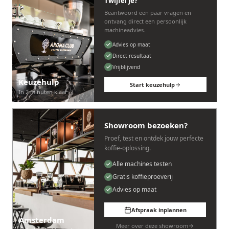
Twijfel je?
Beantwoord een paar vragen en
ontvang direct een persoonlijk
machineadvies.
Advies op maat
Direct resultaat
Vrijblijvend
Keuzehulp
Start keuzehulp
In 2 minuten klaar
Showroom bezoeken?
Proef, test en ontdek jouw perfecte
koffie-oplossing.
Alle machines testen
Gratis koffieproeverij
Advies op maat
Afspraak inplannen
Amsterdam
Meer over deze showroom