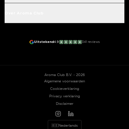
Over Aroma Club
Uitstekend
4.9
341
reviews
★
★
★
★
★
Aroma Club B.V. - 2026
Algemene voorwaarden
Cookieverklaring
Privacy verklaring
Disclaimer
🇧🇪
Nederlands