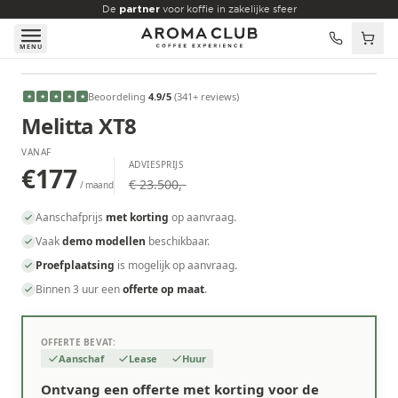
Skip to main content
De
partner
voor koffie in zakelijke sfeer
MENU
VANAF
Beoordeling
4.9
/5
(
341
+ reviews
)
★
★
★
★
★
€177
/maand
Melitta XT8
VANAF
ADVIESPRIJS
€177
€ 23.500,-
/ maand
Aanschafprijs
met korting
op aanvraag.
Vaak
demo modellen
beschikbaar.
Proefplaatsing
is mogelijk op aanvraag.
Binnen 3 uur een
offerte op maat
.
OFFERTE BEVAT:
Aanschaf
Lease
Huur
Ontvang een offerte met korting voor de