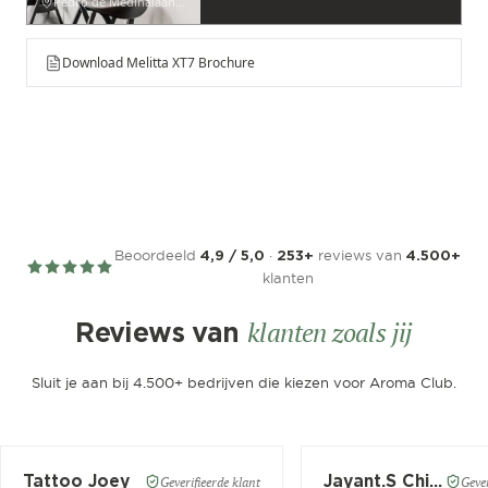
Pedro de Medinalaan 53
Download Melitta XT7 Brochure
Beoordeeld
·
reviews van
4,9 / 5,0
253+
4.500+
klanten
klanten zoals jij
Reviews van
Sluit je aan bij 4.500+ bedrijven die kiezen voor Aroma Club.
Tattoo Joey
Jayant.S Chitaroe
Geverifieerde klant
Gever