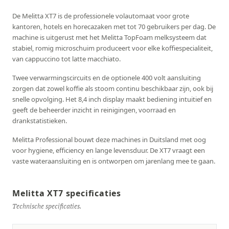
De Melitta XT7 is de professionele volautomaat voor grote
kantoren, hotels en horecazaken met tot 70 gebruikers per dag. De
machine is uitgerust met het Melitta TopFoam melksysteem dat
stabiel, romig microschuim produceert voor elke koffiespecialiteit,
van cappuccino tot latte macchiato.
Twee verwarmingscircuits en de optionele 400 volt aansluiting
zorgen dat zowel koffie als stoom continu beschikbaar zijn, ook bij
snelle opvolging. Het 8,4 inch display maakt bediening intuitief en
geeft de beheerder inzicht in reinigingen, voorraad en
drankstatistieken.
Melitta Professional bouwt deze machines in Duitsland met oog
voor hygiene, efficiency en lange levensduur. De XT7 vraagt een
vaste wateraansluiting en is ontworpen om jarenlang mee te gaan.
Melitta XT7 specificaties
Technische specificaties.