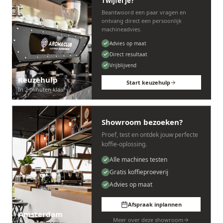
Twijfel je?
Beantwoord een paar vragen en
ontvang direct een persoonlijk
machineadvies.
Advies op maat
Direct resultaat
Vrijblijvend
Keuzehulp
Start keuzehulp
In 2 minuten klaar
Showroom bezoeken?
Proef, test en ontdek jouw perfecte
koffie-oplossing.
Alle machines testen
Gratis koffieproeverij
Advies op maat
Afspraak inplannen
Amsterdam
Meer over deze showroom