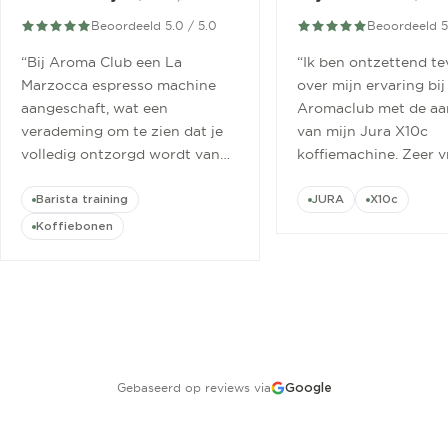
Beoordeeld 5.0 / 5.0
Beoordeeld 5
“
Bij Aroma Club een La
“
Ik ben ontzettend t
Marzocca espresso machine
over mijn ervaring bij
aangeschaft, wat een
Aromaclub met de aa
verademing om te zien dat je
van mijn Jura X10c
volledig ontzorgd wordt van
koffiemachine. Zeer v
aanschaf tot aan barista
ontvangen.
”
cursus.
”
Barista training
JURA
X10c
Koffiebonen
Gebaseerd op reviews via
Google