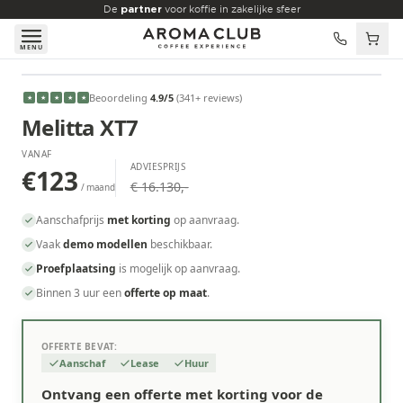
Skip to main content
De
partner
voor koffie in zakelijke sfeer
MENU
VANAF
Beoordeling
4.9
/5
(
341
+ reviews
)
★
★
★
★
★
€123
/maand
Melitta XT7
VANAF
ADVIESPRIJS
€123
€ 16.130,-
/ maand
Aanschafprijs
met korting
op aanvraag.
Vaak
demo modellen
beschikbaar.
Proefplaatsing
is mogelijk op aanvraag.
Binnen 3 uur een
offerte op maat
.
OFFERTE BEVAT:
Aanschaf
Lease
Huur
Ontvang een offerte met korting voor de