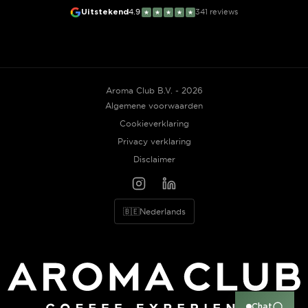
Uitstekend
4.9
341
reviews
★
★
★
★
★
Aroma Club B.V. - 2026
Algemene voorwaarden
Cookieverklaring
Privacy verklaring
Disclaimer
🇧🇪
Nederlands
Chat