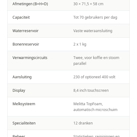
Afmetingen (B×H×D)
30 × 71,5 × 58 cm
Capaciteit
Tot 70 gebruikers per dag
Waterreservoir
Vaste wateraansluiting
Bonenreservoir
2 x 1 kg
Verwarmingscircuits
Twee, voor koffie en stoom
parallel
Aansluiting
230 of optioneel 400 volt
Display
8,4 inch touchscreen
Melksysteem
Melitta TopFoam,
automatisch microschuim
Specialiteiten
12 dranken
Beheer
Statistieken, reinigingen en