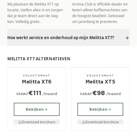
Wij plaatsen de Melitta XT7 op
Aroma Club is officiële dealer en
locatie, stellen alles in en zorgen
levert alleen koffiemachines van
dat je team direct aan de slag
de hoogste kwaliteit. Gebouwd
kan. Volledig gratis.
om jarenlang te presteren.
Hoe werkt service en onderhoud op mijn Melitta XT7?
MELITTA XT7 ALTERNATIEVEN
± 150/dag
± 120/dag
VOLAUTOMAAT
VOLAUTOMAAT
Melitta XT6
Melitta XT5
€111
€98
/maand
/maand
VANAF
VANAF
Bekijken
Bekijken
Download brochure
Download brochure