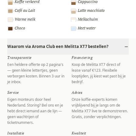
Koffie verkeerd
Cappuccino
Café au Lait
Latte macchiato
Warme melk
Melkschuim
Choco
Heet water
Waarom via Aroma Club een Melitta XT7 bestellen?
Transparantie
Financiering
Een heldere offerte op 2 pagina's
Koop de Melitta XT7 direct of
— geen kleine lettertjes, geen
lease vanaf €123. Flexibele
verborgen kosten. Binnen 3 uur in
looptijden, jij kiest wat past bij je
je inbox.
bedrijf.
Service
Advies
Eigen monteurs door heel
Onze koffie-experts komen
Nederland. Storing? Bel ons en je
vrijblijvend bij je langs om de
hebt direct iemand aan de lijn —
Melitta XT7 live te demonstreren.
geen wachtrijen of
Gratis, zonder verplichtingen.
ticketnummers.
Installatie
Kwaliteit