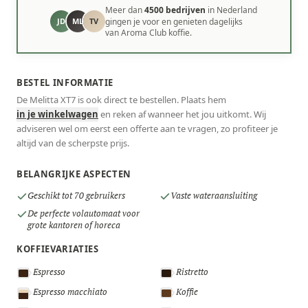
Meer dan
4500 bedrijven
in Nederland
JD
ML
TV
gingen je voor en genieten dagelijks
van Aroma Club koffie.
BESTEL INFORMATIE
De Melitta XT7 is ook direct te bestellen. Plaats hem
in je winkelwagen
en reken af wanneer het jou uitkomt. Wij
adviseren wel om eerst een offerte aan te vragen, zo profiteer je
altijd van de scherpste prijs.
BELANGRIJKE ASPECTEN
Geschikt tot 70 gebruikers
Vaste wateraansluiting
De perfecte volautomaat voor
grote kantoren of horeca
KOFFIEVARIATIES
Espresso
Ristretto
Espresso macchiato
Koffie