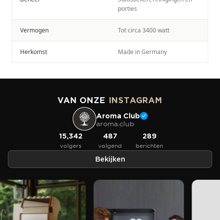
porties
Vermogen
Tot circa 3400 watt
Herkomst
Made in Germany
VAN ONZE
INSTAGRAM
Aroma Club
aroma.club
15,342
487
289
volgers
volgend
berichten
Bekijken