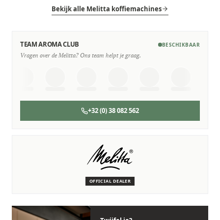
Bekijk alle Melitta koffiemachines
TEAM AROMA CLUB
BESCHIKBAAR
Vragen over de Melitta? Ons team helpt je graag.
+32 (0) 38 082 562
SERVICE & ONDERHOUD
Wij staan voor je klaar
Deskundige monteurs die verstand hebben van Melitta
machines.
OFFICIAL DEALER
Persoonlijk, snel en zonder gedoe.