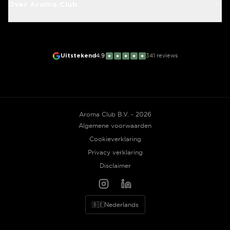
Over Aroma Club
Uitstekend
4.9
341
reviews
★
★
★
★
★
Aroma Club B.V. - 2026
Algemene voorwaarden
Cookieverklaring
Privacy verklaring
Disclaimer
🇧🇪
Nederlands