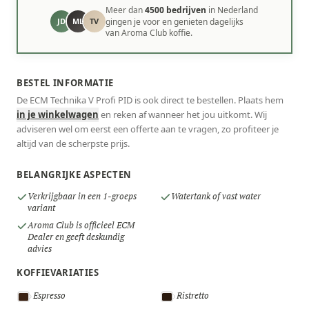
Meer dan
4500 bedrijven
in Nederland
JD
ML
TV
gingen je voor en genieten dagelijks
van Aroma Club koffie.
BESTEL INFORMATIE
De ECM Technika V Profi PID is ook direct te bestellen. Plaats hem
in je winkelwagen
en reken af wanneer het jou uitkomt. Wij
adviseren wel om eerst een offerte aan te vragen, zo profiteer je
altijd van de scherpste prijs.
BELANGRIJKE ASPECTEN
Verkrijgbaar in een 1-groeps
Watertank of vast water
variant
Aroma Club is officieel ECM
Dealer en geeft deskundig
advies
KOFFIEVARIATIES
Espresso
Ristretto