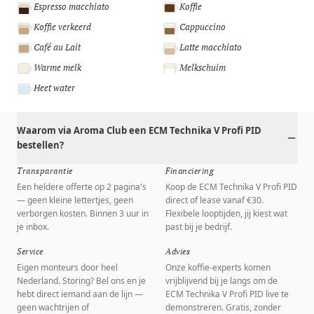
Espresso macchiato
Koffie
Koffie verkeerd
Cappuccino
Café au Lait
Latte macchiato
Warme melk
Melkschuim
Heet water
Waarom via Aroma Club een ECM Technika V Profi PID
bestellen?
Transparantie
Financiering
Een heldere offerte op 2 pagina's
Koop de ECM Technika V Profi PID
— geen kleine lettertjes, geen
direct of lease vanaf €30.
verborgen kosten. Binnen 3 uur in
Flexibele looptijden, jij kiest wat
je inbox.
past bij je bedrijf.
Service
Advies
Eigen monteurs door heel
Onze koffie-experts komen
Nederland. Storing? Bel ons en je
vrijblijvend bij je langs om de
hebt direct iemand aan de lijn —
ECM Technika V Profi PID live te
geen wachtrijen of
demonstreren. Gratis, zonder