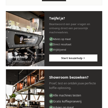
Persoonlijk, snel en zonder gedoe.
Twijfel je?
Beantwoord een paar vragen en
ontvang direct een persoonlijk
machineadvies.
Advies op maat
Direct resultaat
Vrijblijvend
Keuzehulp
Start keuzehulp
In 2 minuten klaar
Showroom bezoeken?
Proef, test en ontdek jouw perfecte
koffie-oplossing.
Alle machines testen
Gratis koffieproeverij
Advies op maat