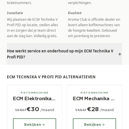
ticketnummers.
verplichtingen.
Installatie
Kwaliteit
Wij plaatsen de ECM Technika V
Aroma Club is officiële dealer en
Profi PID op locatie, stellen alles
levert alleen koffiemachines van
in en zorgen dat je team direct
de hoogste kwaliteit. Gebouwd
aan de slag kan. Volledig gratis.
om jarenlang te presteren.
Hoe werkt service en onderhoud op mijn ECM Technika V
Profi PID?
ECM TECHNIKA V PROFI PID ALTERNATIEVEN
1 groeps
1 groeps
PISTONMACHINE
PISTONMACHINE
ECM Elektronika II Profi
ECM Mechanika IV Profi
€30
€28
/maand
/maand
VANAF
VANAF
Bekijken
Bekijken