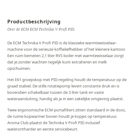
Productbeschrijving
Over de ECM ECM Technika V Profi PID.
De ECM Technika V Profi PID is de klassieke warmtewisselaar-
machine voor de serieuze koffieliefhebber of het kleinere kantoor.
Een ruim bemeten 2,1 liter RVS boiler met warmtewisselaar zorgt
dat je zonder wachten tegelijk kunt extraheren en melk
opschuimen.
Het E61 groepskop met PID-regeling houdt de temperatuur op de
graad stabiel. De stille rotatiepomp levert constante druk en is
bovendien schakelbaar tussen de 3 liter tank en vaste
wateraansluiting, handig als je in een zakelijke omgeving plaatst.
Twee ergonomische ECM-portafilters zitten standaard in de doos,
de ruime kopwarmer boven houdt je kopjes op temperatuur.
Aroma Club plaatst de Technika V Profi PID inclusief
waterontharder en eerste servicebeurt.