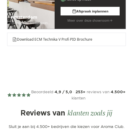
Afspraak inplannen
Amsterdam
Meer over deze showroom
Pedro de Medinalaan 53
Download ECM Technika V Profi PID Brochure
Beoordeeld
·
reviews van
4,9 / 5,0
253+
4.500+
klanten
klanten zoals jij
Reviews van
Sluit je aan bij 4.500+ bedrijven die kiezen voor Aroma Club.