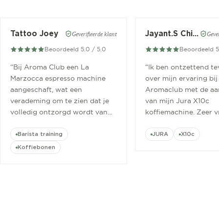
Tattoo Joey
Jayant.S Chitaroe
Geverifieerde klant
Gever
Beoordeeld 5.0 / 5.0
Beoordeeld 5
“
Bij Aroma Club een La
“
Ik ben ontzettend t
Marzocca espresso machine
over mijn ervaring bij
aangeschaft, wat een
Aromaclub met de aa
verademing om te zien dat je
van mijn Jura X10c
volledig ontzorgd wordt van
koffiemachine. Zeer v
aanschaf tot aan barista
ontvangen.
”
cursus.
”
Barista training
JURA
X10c
Koffiebonen