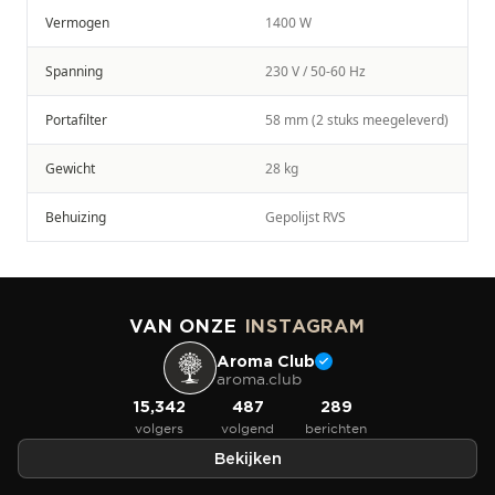
Vermogen
1400 W
Spanning
230 V / 50-60 Hz
Portafilter
58 mm (2 stuks meegeleverd)
Gewicht
28 kg
Behuizing
Gepolijst RVS
VAN ONZE
INSTAGRAM
Aroma Club
aroma.club
15,342
487
289
volgers
volgend
berichten
Bekijken