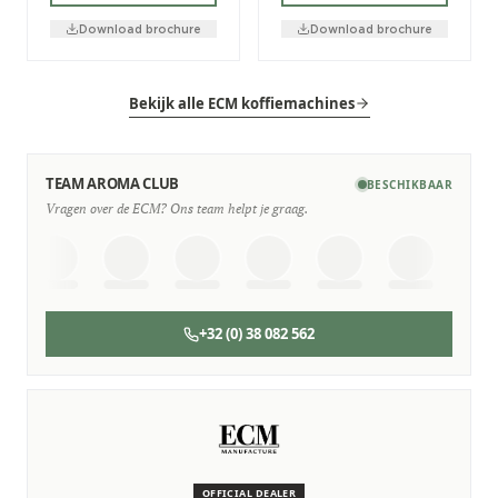
Download brochure
Download brochure
Bekijk alle ECM koffiemachines
TEAM AROMA CLUB
BESCHIKBAAR
Vragen over de ECM? Ons team helpt je graag.
+32 (0) 38 082 562
SERVICE & ONDERHOUD
Wij staan voor je klaar
Deskundige monteurs die verstand hebben van ECM
machines.
OFFICIAL DEALER