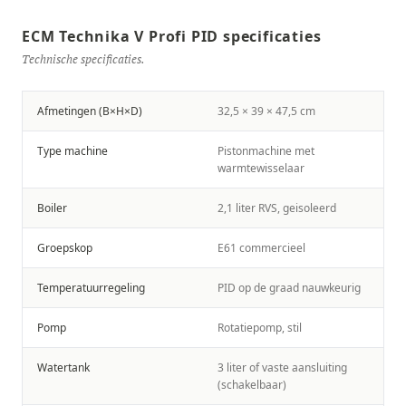
ECM Technika V Profi PID specificaties
Technische specificaties.
Afmetingen (B×H×D)
32,5 × 39 × 47,5 cm
Type machine
Pistonmachine met
warmtewisselaar
Boiler
2,1 liter RVS, geisoleerd
Groepskop
E61 commercieel
Temperatuurregeling
PID op de graad nauwkeurig
Pomp
Rotatiepomp, stil
Watertank
3 liter of vaste aansluiting
(schakelbaar)