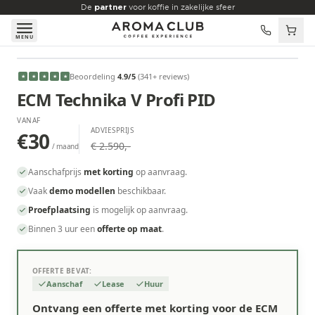
Skip to main content
De
partner
voor koffie in zakelijke sfeer
MENU
VANAF
Beoordeling
4.9
/5
(
341
+ reviews
)
★
★
★
★
★
€30
/maand
ECM Technika V Profi PID
VANAF
ADVIESPRIJS
€30
€ 2.590,-
/ maand
Aanschafprijs
met korting
op aanvraag.
Vaak
demo modellen
beschikbaar.
Proefplaatsing
is mogelijk op aanvraag.
Binnen 3 uur een
offerte op maat
.
OFFERTE BEVAT:
Aanschaf
Lease
Huur
Ontvang een offerte met korting voor de ECM