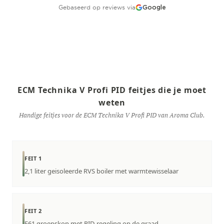
Gebaseerd op reviews via
Google
ECM Technika V Profi PID feitjes die je moet
weten
Handige feitjes voor de ECM Technika V Profi PID van Aroma Club.
FEIT 1
2,1 liter geisoleerde RVS boiler met warmtewisselaar
FEIT 2
E61 groepskop met PID-regeling op de graad