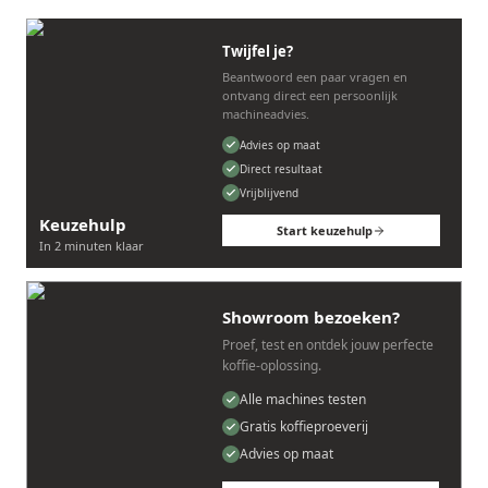
Twijfel je?
Beantwoord een paar vragen en
ontvang direct een persoonlijk
machineadvies.
Advies op maat
Direct resultaat
Vrijblijvend
Keuzehulp
Start keuzehulp
In 2 minuten klaar
Showroom bezoeken?
Proef, test en ontdek jouw perfecte
koffie-oplossing.
Alle machines testen
Gratis koffieproeverij
Advies op maat