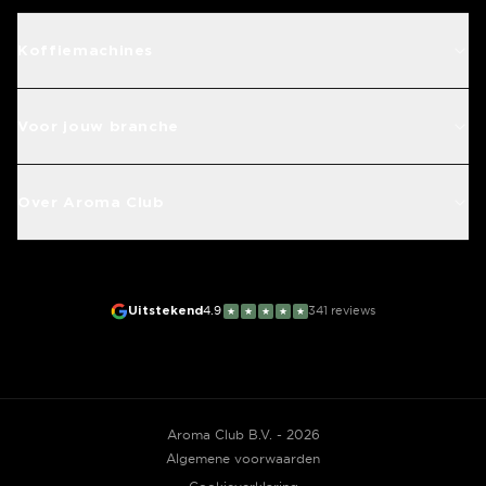
Koffiemachines
Voor jouw branche
Over Aroma Club
Uitstekend
4.9
341
reviews
★
★
★
★
★
Aroma Club B.V. - 2026
Algemene voorwaarden