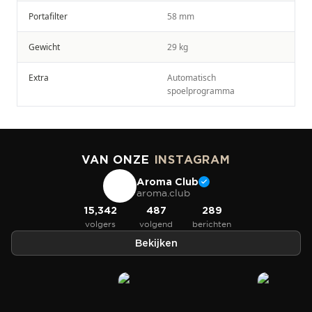
Portafilter
58 mm
Gewicht
29 kg
Extra
Automatisch
spoelprogramma
VAN ONZE
INSTAGRAM
Aroma Club
aroma.club
15,342
487
289
volgers
volgend
berichten
Bekijken