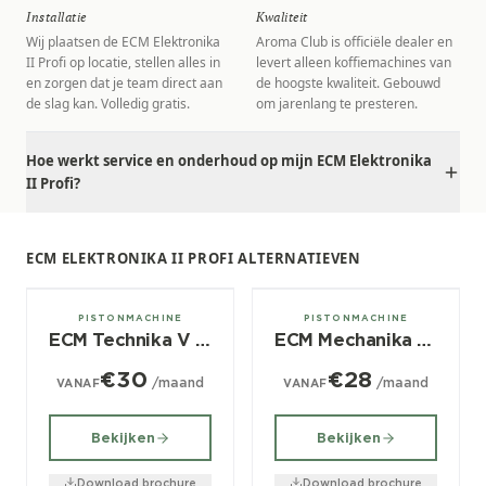
Installatie
Kwaliteit
Wij plaatsen de ECM Elektronika
Aroma Club is officiële dealer en
II Profi op locatie, stellen alles in
levert alleen koffiemachines van
en zorgen dat je team direct aan
de hoogste kwaliteit. Gebouwd
de slag kan. Volledig gratis.
om jarenlang te presteren.
Hoe werkt service en onderhoud op mijn ECM Elektronika
II Profi?
ECM ELEKTRONIKA II PROFI ALTERNATIEVEN
1 groeps
1 groeps
PISTONMACHINE
PISTONMACHINE
ECM Technika V Profi PID
ECM Mechanika IV Profi
€30
€28
/maand
/maand
VANAF
VANAF
Bekijken
Bekijken
Download brochure
Download brochure