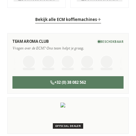
Bekijk alle ECM koffiemachines
TEAM AROMA CLUB
BESCHIKBAAR
Vragen over de ECM? Ons team helpt je graag.
+32 (0) 38 082 562
SERVICE & ONDERHOUD
Wij staan voor je klaar
Deskundige monteurs die verstand hebben van ECM
machines.
OFFICIAL DEALER
Persoonlijk, snel en zonder gedoe.