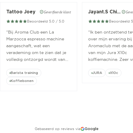
Tattoo Joey
Jayant.S Chitaroe
Geverifieerde klant
Gever
Beoordeeld 5.0 / 5.0
Beoordeeld 5
“
Bij Aroma Club een La
“
Ik ben ontzettend t
Marzocca espresso machine
over mijn ervaring bij
aangeschaft, wat een
Aromaclub met de aa
verademing om te zien dat je
van mijn Jura X10c
volledig ontzorgd wordt van
koffiemachine. Zeer v
aanschaf tot aan barista
ontvangen.
”
cursus.
”
Barista training
JURA
X10c
Koffiebonen
Gebaseerd op reviews via
Google