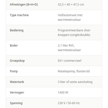
Afmetingen (B×H×D)
32,5 × 40 × 47,5 cm
Type machine
Halfautomaat met
warmtewisselaar
Bediening
Programmeerbare shot-
knoppen (single/double)
Boiler
2,1 liter RVS,
warmtewisselaar
Groepskop
E61 commercieel
Pomp
Rotatiepomp, fluisterstil
Watertank
3 liter of vaste aansluiting
Vermogen
1400 W
Spanning
230 V / 50-60 Hz