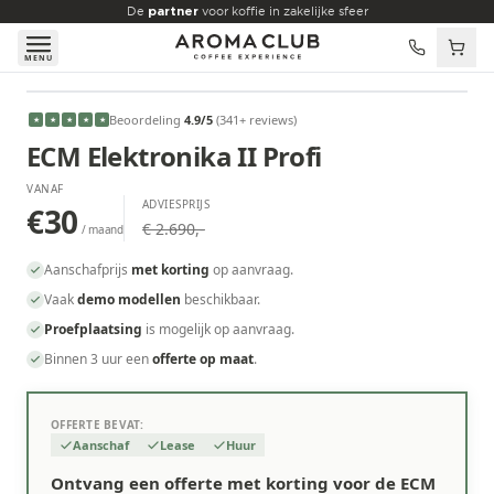
Skip to main content
De
partner
voor koffie in zakelijke sfeer
MENU
VANAF
Beoordeling
4.9
/5
(
341
+ reviews
)
★
★
★
★
★
€30
/maand
ECM Elektronika II Profi
VANAF
ADVIESPRIJS
€30
€ 2.690,-
/ maand
Aanschafprijs
met korting
op aanvraag.
Vaak
demo modellen
beschikbaar.
Proefplaatsing
is mogelijk op aanvraag.
Binnen 3 uur een
offerte op maat
.
OFFERTE BEVAT:
Aanschaf
Lease
Huur
Ontvang een offerte met korting voor de ECM