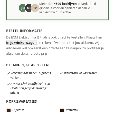
Meer dan
4500 bedrijven
in Nederland
JD
ML
TV
gingen je voor en genieten dagelijks
van Aroma Club koffie.
BESTEL INFORMATIE
De ECM Elektronika II Profi is ook direct te bestellen. Plaats hem
in je winkelwagen
en reken af wanneer het jou uitkomt. Wij
adviseren wel om eerst een offerte aan te vragen, zo profiteer je
altijd van de scherpste prijs.
BELANGRIJKE ASPECTEN
Verkrijgbaar in een 1-groeps
Watertank of vast water
variant
Aroma Club is officieel ECM
Dealer en geeft deskundig
advies
KOFFIEVARIATIES
Espresso
Ristretto