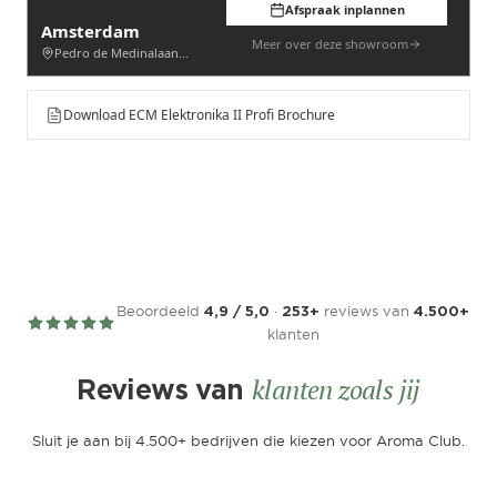
Afspraak inplannen
Amsterdam
Meer over deze showroom
Pedro de Medinalaan 53
Download ECM Elektronika II Profi Brochure
Beoordeeld
·
reviews van
4,9 / 5,0
253+
4.500+
klanten
klanten zoals jij
Reviews van
Sluit je aan bij 4.500+ bedrijven die kiezen voor Aroma Club.