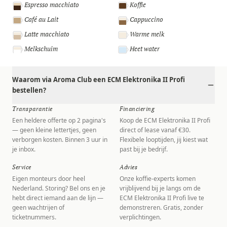
Espresso macchiato
Koffie
Café au Lait
Cappuccino
Latte macchiato
Warme melk
Melkschuim
Heet water
Waarom via Aroma Club een ECM Elektronika II Profi
bestellen?
Transparantie
Financiering
Een heldere offerte op 2 pagina's
Koop de ECM Elektronika II Profi
— geen kleine lettertjes, geen
direct of lease vanaf €30.
verborgen kosten. Binnen 3 uur in
Flexibele looptijden, jij kiest wat
je inbox.
past bij je bedrijf.
Service
Advies
Eigen monteurs door heel
Onze koffie-experts komen
Nederland. Storing? Bel ons en je
vrijblijvend bij je langs om de
hebt direct iemand aan de lijn —
ECM Elektronika II Profi live te
geen wachtrijen of
demonstreren. Gratis, zonder
ticketnummers.
verplichtingen.