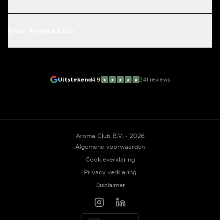
Over Aroma Club
Uitstekend
4.9
341
reviews
★
★
★
★
★
Aroma Club B.V. - 2026
Algemene voorwaarden
Cookieverklaring
Privacy verklaring
Disclaimer