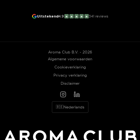
Uitstekend
4.9
341
reviews
★
★
★
★
★
Aroma Club B.V. - 2026
Algemene voorwaarden
Cookieverklaring
Privacy verklaring
Disclaimer
🇧🇪
Nederlands