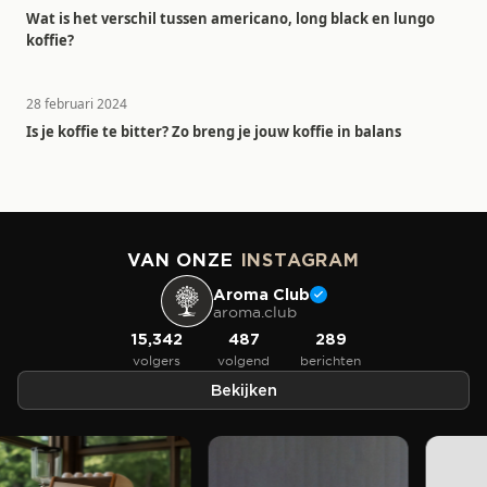
Wat is het verschil tussen americano, long black en lungo
koffie?
28 februari 2024
Is je koffie te bitter? Zo breng je jouw koffie in balans
VAN ONZE
INSTAGRAM
Aroma Club
aroma.club
15,342
487
289
volgers
volgend
berichten
Bekijken