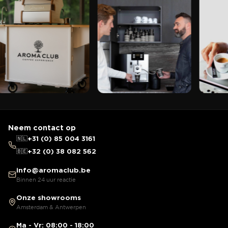
Neem contact op
🇳🇱
+31 (0) 85 004 3161
🇧🇪
+32 (0) 38 082 562
info@aromaclub.be
Binnen 24 uur reactie
Onze showrooms
Amsterdam & Antwerpen
Ma - Vr: 08:00 - 18:00