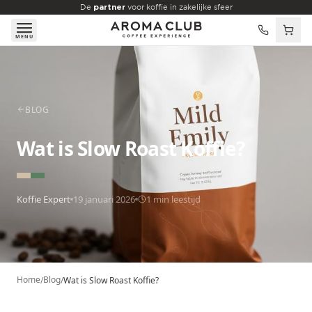
Skip to main content
De
partner
voor koffie in zakelijke sfeer
MENU
BLOG
Wat is Slow Roast Koffie?
Koffie Expert
19 januari 2026
1
min leestijd
Home
Blog
/
/
Wat is Slow Roast Koffie?