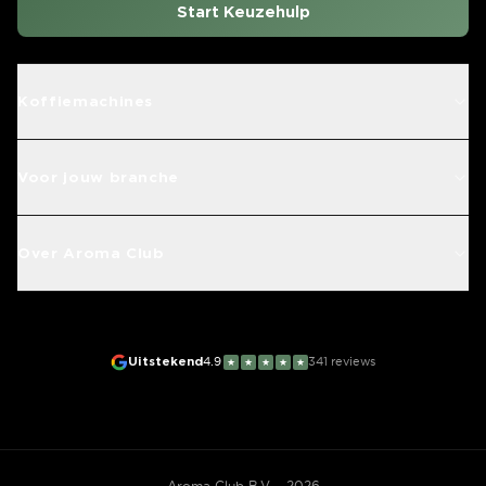
Start Keuzehulp
Koffiemachines
Voor jouw branche
Over Aroma Club
Uitstekend
4.9
341
reviews
★
★
★
★
★
Aroma Club B.V. - 2026