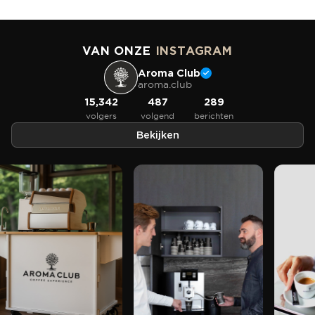
VAN ONZE
INSTAGRAM
Aroma Club
aroma.club
15,342
487
289
volgers
volgend
berichten
Bekijken