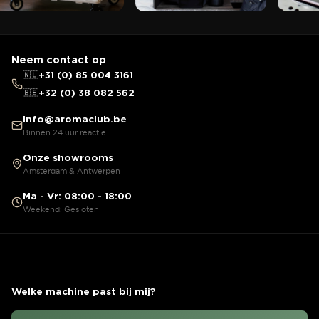
Neem contact op
🇳🇱
+31 (0) 85 004 3161
🇧🇪
+32 (0) 38 082 562
info@aromaclub.be
Binnen 24 uur reactie
Onze showrooms
Amsterdam & Antwerpen
Ma - Vr: 08:00 - 18:00
Weekend: Gesloten
Welke machine past bij mij?