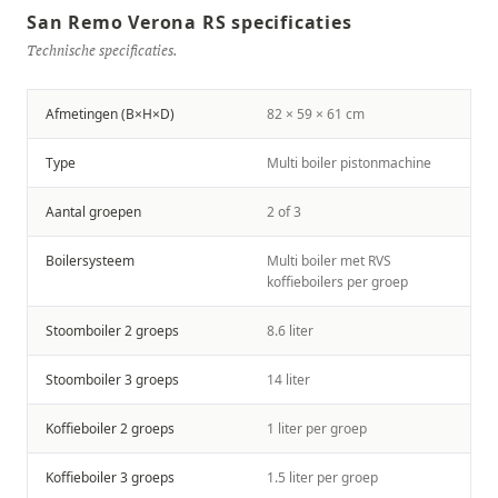
San Remo Verona RS specificaties
Technische specificaties.
Afmetingen (B×H×D)
82 × 59 × 61 cm
Type
Multi boiler pistonmachine
Aantal groepen
2 of 3
Boilersysteem
Multi boiler met RVS
koffieboilers per groep
Stoomboiler 2 groeps
8.6 liter
Stoomboiler 3 groeps
14 liter
Koffieboiler 2 groeps
1 liter per groep
Koffieboiler 3 groeps
1.5 liter per groep