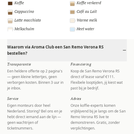
Koffie
Koffie verkeerd
Cappuccino
Café au Lait
Latte macchiato
Warme melk
Melkschuim
Heet water
Waarom via Aroma Club een San Remo Verona RS
bestellen?
Transparantie
Financiering
Een heldere offerte op 2 pagina's
Koop de San Remo Verona RS
— geen kleine lettertjes, geen
direct of lease vanaf €111.
verborgen kosten. Binnen 3 uur in
Flexibele looptijden, jij kiest wat
je inbox.
past bij je bedrijf.
Service
Advies
Eigen monteurs door heel
Onze koffie-experts komen
Nederland. Storing? Bel ons en je
vrijblijvend bij je langs om de San
hebt direct iemand aan de lijn —
Remo Verona RS live te
geen wachtrijen of
demonstreren. Gratis, zonder
ticketnummers.
verplichtingen.