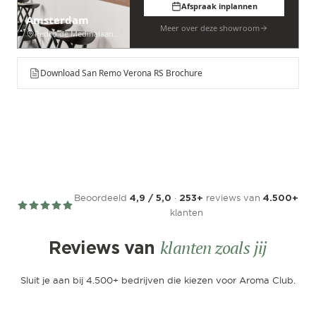
Afspraak inplannen
Amsterdam
Meer over deze showroom
Pedro de Medinalaan 53
Download San Remo Verona RS Brochure
Beoordeeld
·
reviews van
4,9 / 5,0
253+
4.500+
klanten
klanten zoals jij
Reviews van
Sluit je aan bij 4.500+ bedrijven die kiezen voor Aroma Club.