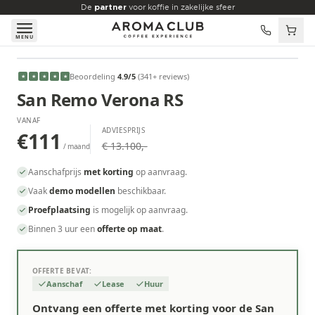
Skip to main content
De
partner
voor koffie in zakelijke sfeer
MENU
VANAF
Beoordeling
4.9
/5
(
341
+ reviews
)
★
★
★
★
★
€111
/maand
San Remo Verona RS
VANAF
ADVIESPRIJS
€111
€ 13.100,-
/ maand
Aanschafprijs
met korting
op aanvraag.
Vaak
demo modellen
beschikbaar.
Proefplaatsing
is mogelijk op aanvraag.
Binnen 3 uur een
offerte op maat
.
OFFERTE BEVAT:
Aanschaf
Lease
Huur
Ontvang een offerte met korting voor de San