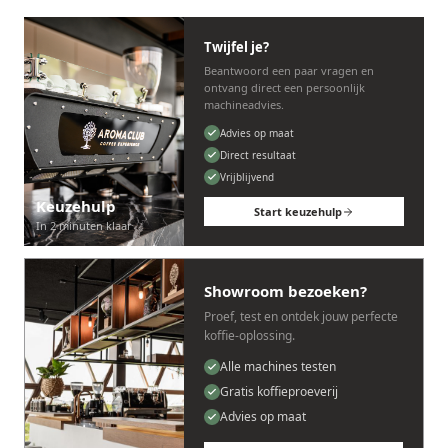
Twijfel je?
Beantwoord een paar vragen en
ontvang direct een persoonlijk
machineadvies.
Advies op maat
Direct resultaat
Vrijblijvend
Keuzehulp
Start keuzehulp
In 2 minuten klaar
Showroom bezoeken?
Proef, test en ontdek jouw perfecte
koffie-oplossing.
Alle machines testen
Gratis koffieproeverij
Advies op maat