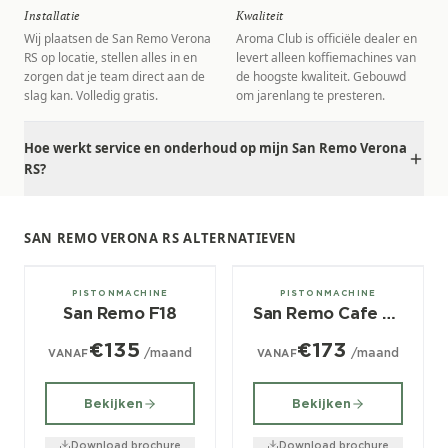
Installatie
Kwaliteit
Wij plaatsen de San Remo Verona
Aroma Club is officiële dealer en
RS op locatie, stellen alles in en
levert alleen koffiemachines van
zorgen dat je team direct aan de
de hoogste kwaliteit. Gebouwd
slag kan. Volledig gratis.
om jarenlang te presteren.
Hoe werkt service en onderhoud op mijn San Remo Verona
RS?
SAN REMO VERONA RS ALTERNATIEVEN
2, 3 groeps
2, 3 groeps
PISTONMACHINE
PISTONMACHINE
San Remo F18
San Remo Cafe Racer
€135
€173
/maand
/maand
VANAF
VANAF
Bekijken
Bekijken
Download brochure
Download brochure