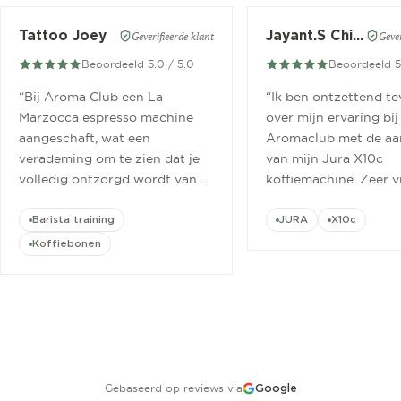
Tattoo Joey
Jayant.S Chitaroe
Geverifieerde klant
Gever
Beoordeeld 5.0 / 5.0
Beoordeeld 5
“
Bij Aroma Club een La
“
Ik ben ontzettend t
Marzocca espresso machine
over mijn ervaring bij
aangeschaft, wat een
Aromaclub met de aa
verademing om te zien dat je
van mijn Jura X10c
volledig ontzorgd wordt van
koffiemachine. Zeer v
aanschaf tot aan barista
ontvangen.
”
cursus.
”
Barista training
JURA
X10c
Koffiebonen
Gebaseerd op reviews via
Google