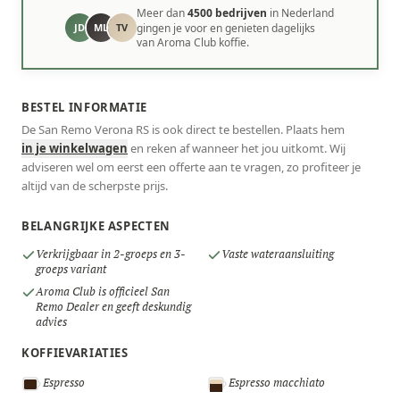
Meer dan
4500 bedrijven
in Nederland
JD
ML
TV
gingen je voor en genieten dagelijks
van Aroma Club koffie.
BESTEL INFORMATIE
De San Remo Verona RS is ook direct te bestellen. Plaats hem
in je winkelwagen
en reken af wanneer het jou uitkomt. Wij
adviseren wel om eerst een offerte aan te vragen, zo profiteer je
altijd van de scherpste prijs.
BELANGRIJKE ASPECTEN
Verkrijgbaar in 2-groeps en 3-
Vaste wateraansluiting
groeps variant
Aroma Club is officieel San
Remo Dealer en geeft deskundig
advies
KOFFIEVARIATIES
Espresso
Espresso macchiato