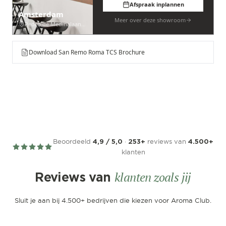
Afspraak inplannen
Amsterdam
Meer over deze showroom
Pedro de Medinalaan 53
Download San Remo Roma TCS Brochure
Beoordeeld
·
reviews van
4,9 / 5,0
253+
4.500+
klanten
klanten zoals jij
Reviews van
Sluit je aan bij 4.500+ bedrijven die kiezen voor Aroma Club.