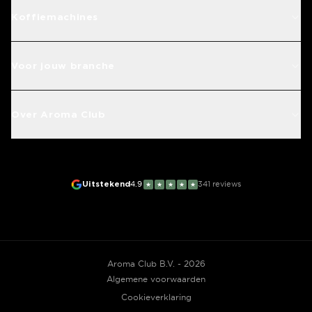
Koffiemachines
Voor jouw branche
Over Aroma Club
Uitstekend
4.9
341
reviews
★
★
★
★
★
Aroma Club B.V. - 2026
Algemene voorwaarden
Cookieverklaring