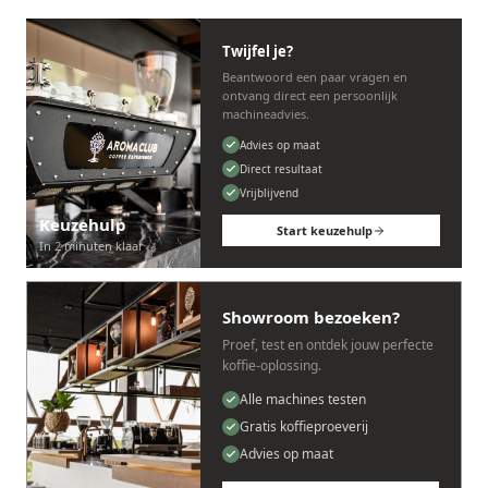
Twijfel je?
Beantwoord een paar vragen en
ontvang direct een persoonlijk
machineadvies.
Advies op maat
Direct resultaat
Vrijblijvend
Keuzehulp
Start keuzehulp
In 2 minuten klaar
Showroom bezoeken?
Proef, test en ontdek jouw perfecte
koffie-oplossing.
Alle machines testen
Gratis koffieproeverij
Advies op maat