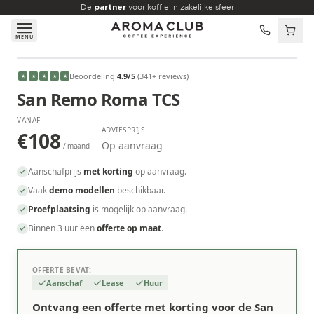
Skip to main content
De
partner
voor koffie in zakelijke sfeer
MENU
VANAF
Beoordeling
4.9
/5
(
341
+ reviews
)
★
★
★
★
★
€108
/maand
San Remo Roma TCS
VANAF
ADVIESPRIJS
€108
Op aanvraag
/ maand
Aanschafprijs
met korting
op aanvraag.
Vaak
demo modellen
beschikbaar.
Proefplaatsing
is mogelijk op aanvraag.
Binnen 3 uur een
offerte op maat
.
OFFERTE BEVAT:
Aanschaf
Lease
Huur
Ontvang een offerte met korting voor de San