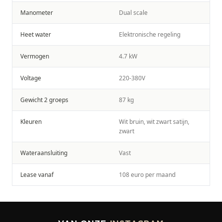
Manometer
Dual scale
Heet water
Elektronische regeling
Vermogen
4.7 kW
Voltage
220-380V
Gewicht 2 groeps
87 kg
Kleuren
Wit bruin, wit zwart satijn,
zwart
Wateraansluiting
Vast
Lease vanaf
108 euro per maand