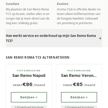
Installatie
Kwaliteit
Wij plaatsen de San Remo Roma
Aroma Club is officiële dealer en
TCS op locatie, stellen alles in en
levert alleen koffiemachines van
zorgen dat je team direct aan de
de hoogste kwaliteit. Gebouwd
slag kan. Volledig gratis.
om jarenlang te presteren.
Hoe werkt service en onderhoud op mijn San Remo Roma
TCS?
SAN REMO ROMA TCS ALTERNATIEVEN
2, 3, 4 groeps
1, 2, 3 groeps
PISTONMACHINE
PISTONMACHINE
San Remo Napoli
San Remo Verona SED
€86
€85
/maand
/maand
VANAF
VANAF
Bekijken
Bekijken
Download brochure
Download brochure