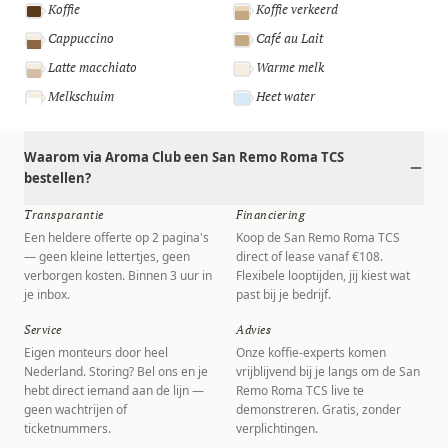
Koffie
Koffie verkeerd
Cappuccino
Café au Lait
Latte macchiato
Warme melk
Melkschuim
Heet water
Waarom via Aroma Club een San Remo Roma TCS
bestellen?
Transparantie
Financiering
Een heldere offerte op 2 pagina's
Koop de San Remo Roma TCS
— geen kleine lettertjes, geen
direct of lease vanaf €108.
verborgen kosten. Binnen 3 uur in
Flexibele looptijden, jij kiest wat
je inbox.
past bij je bedrijf.
Service
Advies
Eigen monteurs door heel
Onze koffie-experts komen
Nederland. Storing? Bel ons en je
vrijblijvend bij je langs om de San
hebt direct iemand aan de lijn —
Remo Roma TCS live te
geen wachtrijen of
demonstreren. Gratis, zonder
ticketnummers.
verplichtingen.