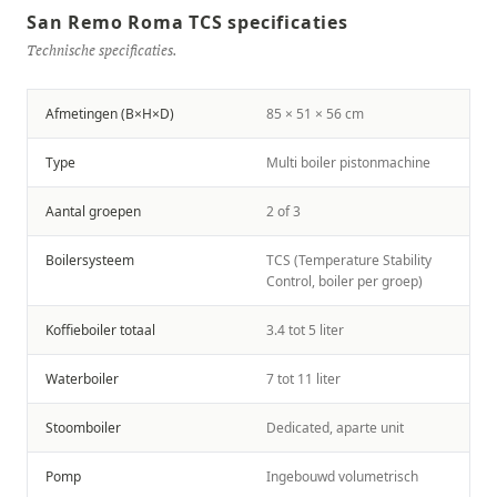
San Remo Roma TCS specificaties
Technische specificaties.
Afmetingen (B×H×D)
85 × 51 × 56 cm
Type
Multi boiler pistonmachine
Aantal groepen
2 of 3
Boilersysteem
TCS (Temperature Stability
Control, boiler per groep)
Koffieboiler totaal
3.4 tot 5 liter
Waterboiler
7 tot 11 liter
Stoomboiler
Dedicated, aparte unit
Pomp
Ingebouwd volumetrisch