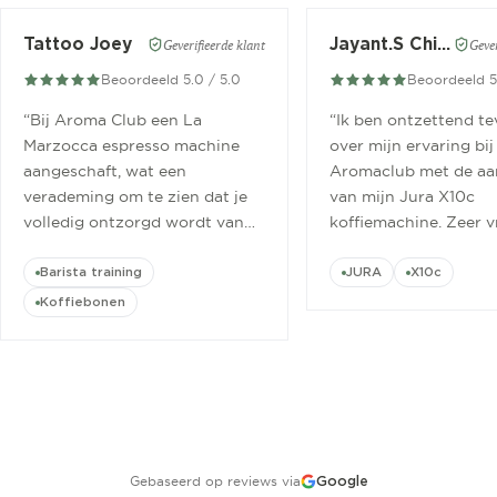
Tattoo Joey
Jayant.S Chitaroe
Geverifieerde klant
Gever
Beoordeeld 5.0 / 5.0
Beoordeeld 5
“
Bij Aroma Club een La
“
Ik ben ontzettend t
Marzocca espresso machine
over mijn ervaring bij
aangeschaft, wat een
Aromaclub met de aa
verademing om te zien dat je
van mijn Jura X10c
volledig ontzorgd wordt van
koffiemachine. Zeer v
aanschaf tot aan barista
ontvangen.
”
cursus.
”
Barista training
JURA
X10c
Koffiebonen
Gebaseerd op reviews via
Google