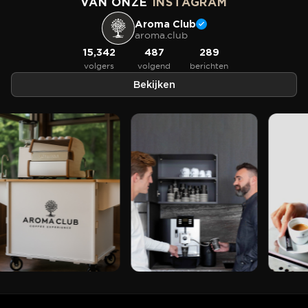
VAN ONZE
INSTAGRAM
Aroma Club
aroma.club
15,342
487
289
volgers
volgend
berichten
Bekijken