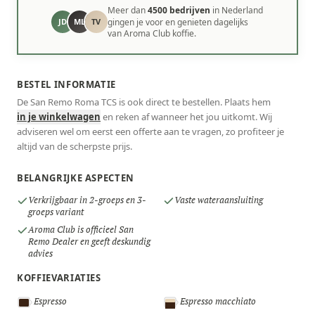
Meer dan
4500 bedrijven
in Nederland
JD
ML
TV
gingen je voor en genieten dagelijks
van Aroma Club koffie.
BESTEL INFORMATIE
De San Remo Roma TCS is ook direct te bestellen. Plaats hem
in je winkelwagen
en reken af wanneer het jou uitkomt. Wij
adviseren wel om eerst een offerte aan te vragen, zo profiteer je
altijd van de scherpste prijs.
BELANGRIJKE ASPECTEN
Verkrijgbaar in 2-groeps en 3-
Vaste wateraansluiting
groeps variant
Aroma Club is officieel San
Remo Dealer en geeft deskundig
advies
KOFFIEVARIATIES
Espresso
Espresso macchiato