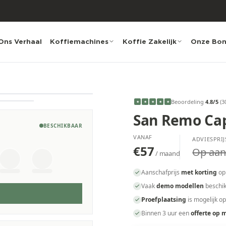
Ons Verhaal
Koffiemachines
Koffie Zakelijk
Onze Bo
Beoordeling
4.8
/5
(
3
★
★
★
★
★
San Remo Ca
BESCHIKBAAR
VANAF
ADVIESPRIJ
€57
Op aan
/ maand
Aanschafprijs
met korting
op
Vaak
demo modellen
beschik
Proefplaatsing
is mogelijk o
Binnen 3 uur een
offerte op 