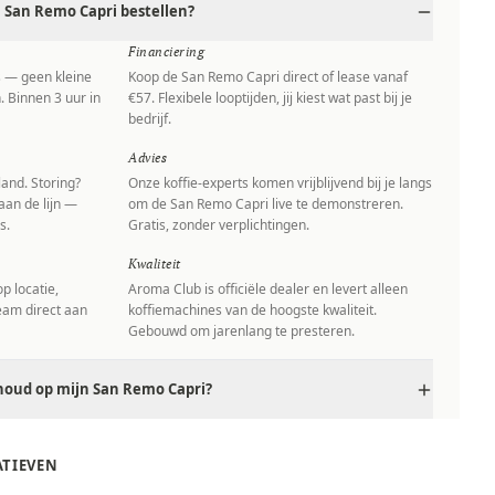
San Remo Capri bestellen?
Financiering
s — geen kleine
Koop de San Remo Capri direct of lease vanaf
. Binnen 3 uur in
€57. Flexibele looptijden, jij kiest wat past bij je
bedrijf.
Advies
and. Storing?
Onze koffie-experts komen vrijblijvend bij je langs
aan de lijn —
om de San Remo Capri live te demonstreren.
s.
Gratis, zonder verplichtingen.
Kwaliteit
p locatie,
Aroma Club is officiële dealer en levert alleen
team direct aan
koffiemachines van de hoogste kwaliteit.
Gebouwd om jarenlang te presteren.
houd op mijn San Remo Capri?
ATIEVEN