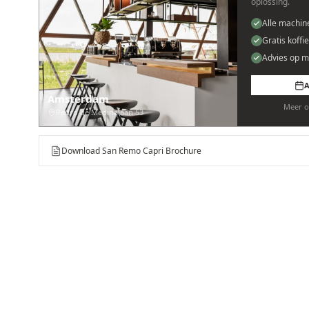
oplossing.
Alle machin
Gratis koffi
Advies op m
A
Amsterdam
Meer o
Pedro de Medinalaan 53
Download San Remo Capri Brochure