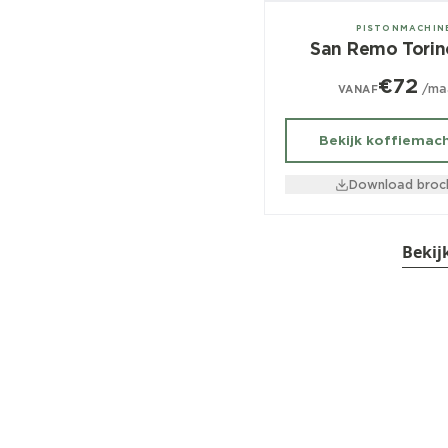
2, 3 groeps
PISTONMACHIN
San Remo Tori
€72
/ma
VANAF
Bekijk koffiemac
Download broc
Bekij