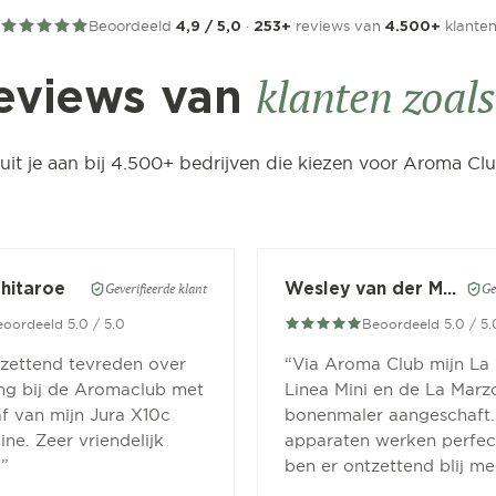
Beoordeeld
·
reviews van
klante
4,9 / 5,0
253+
4.500+
klanten zoals 
eviews van
luit je aan bij 4.500+ bedrijven die kiezen voor Aroma Clu
Chitaroe
Wesley van der Meer
Geverifieerde klant
Ge
oordeeld 5.0 / 5.0
Beoordeeld 5.0 / 5.
tzettend tevreden over
“
Via Aroma Club mijn La
ing bij de Aromaclub met
Linea Mini en de La Marz
f van mijn Jura X10c
bonenmaler aangeschaft.
ne. Zeer vriendelijk
apparaten werken perfect
.
”
ben er ontzettend blij me