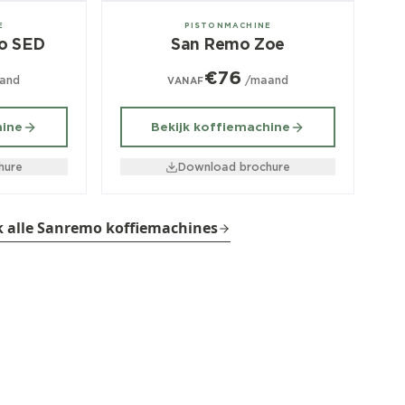
1, 2, 3 groeps
E
PISTONMACHINE
no SED
San Remo Zoe
€76
and
/maand
VANAF
hine
Bekijk koffiemachine
hure
Download brochure
k alle Sanremo koffiemachines