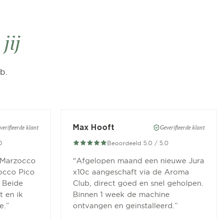
n
jij
b.
Max Hooft
verifieerde klant
Geverifieerde klant
0
Beoordeeld 5.0 / 5.0
 Marzocco
“
Afgelopen maand een nieuwe Jura
occo Pico
x10c aangeschaft via de Aroma
 Beide
Club, direct goed en snel geholpen.
 en ik
Binnen 1 week de machine
e.
”
ontvangen en geinstalleerd.
”