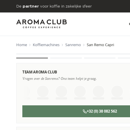
Skip to main content
De
voor koffie in zakelijke sfeer
partner
Home
Koffiemachines
Sanremo
San Remo Capri
VANAF
€57
/maand
TEAM AROMA CLUB
Vragen over de Sanremo? Ons team helpt je graag.
+32 (0) 38 082 562