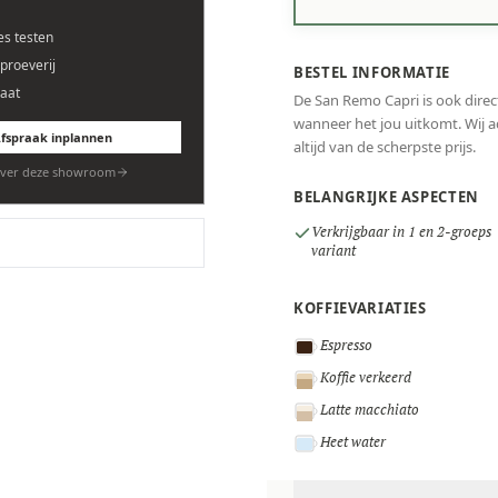
es testen
eproeverij
BESTEL INFORMATIE
aat
De San Remo Capri is ook direc
wanneer het jou uitkomt. Wij ad
fspraak inplannen
altijd van de scherpste prijs.
ver deze showroom
BELANGRIJKE ASPECTEN
Verkrijgbaar in 1 en 2-groeps
variant
KOFFIEVARIATIES
Espresso
Koffie verkeerd
Latte macchiato
Heet water