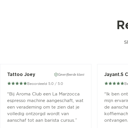
R
S
Tattoo Joey
Jayant.S 
Geverifieerde klant
Beoordeeld 5.0 / 5.0
Be
“
Bij Aroma Club een La Marzocca
“
Ik ben on
espresso machine aangeschaft, wat
mijn ervar
een verademing om te zien dat je
de aanscha
volledig ontzorgd wordt van
koffiemachi
aanschaf tot aan barista cursus.
”
ontvangen