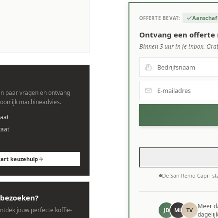
Aanschaf
OFFERTE BEVAT:
ines.
Ontvang een offerte 
Binnen 3 uur in je inbox. Grat
n paar vragen en ontvang
soonlijk machineadvies.
aat
taat
tart keuzehulp
De San Remo Capri st
bezoeken?
Meer 
ontdek jouw perfecte koffie-
JD
ML
TV
dagelij