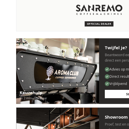
SERVICE & ONDERHOUD
Wij staan voor je klaar
Deskundige monteurs die verstand hebben van Sanremo mach
OFFICIAL DEALER
Persoonlijk, snel en zonder gedoe.
Twijfel je?
Beantwoord ee
direct een per
Advies op m
Direct resul
Vrijblijvend
Keuzehulp
S
In 2 minuten klaar
Showroom 
Proef, test en 