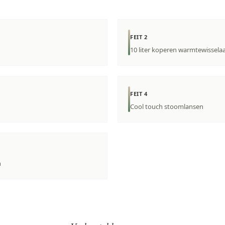
FEIT 2
10 liter koperen warmtewisselaa
FEIT 4
Cool touch stoomlansen
n