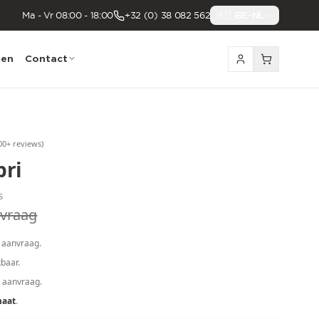
Ma - Vr 08:00 - 18:00
+32 (0) 38 082 562
🇧🇪
BE-NL
nen
Contact
00
+ reviews
)
pri
S
vraag
 aanvraag.
baar.
p aanvraag.
maat
.